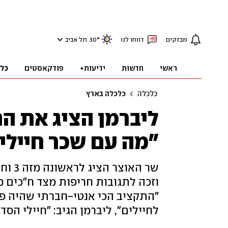
מבזקים
דווחו לנו
°
30
תל אביב
ראשי
חדשות
ידיעות+
פודקאסטים
כל
כלכלה
כלכלה בארץ
ליברמן הציג את הת
"מה עם שכר חיילי
שר הא
וזכה לתגובות חריפות מצד ח"כים מה
"התקציב הכי אנטי-חברתי שהיה פה"
לחיילים", ליברמן הגיב: "חיילי הס