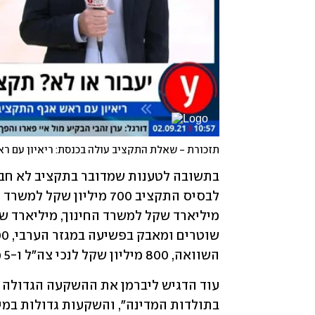
השוואה, 800 מיליון שקל לנכי צה"ל ו-5 מיליארד שקל למיגון הצפון".