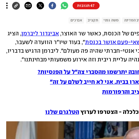
47 תגובות
 המדינה
משה גפני
תקציב
אברכים
פים של הכנסת, כאשר שר האוצר, 
אביגדור ליברמן
, הציג 
שאי-פעם אושר בכנסת
", בעוד שיו"ר הוועדה לשעבר, 
, טען כי מדובר ב"תקציב הכי אנטי-חברתי שהיה פה מעולם". ליברמן הדגיש בדבריו, 
היה עליית ריבית וזה אירוע משמעותי מבחינתנו".
ובה יתרשמו מהסברי צה"ל על הפנסיות?
ו בבית. אני לא חייב לשלם על זה"
יב והרפורמות
כלכלה - הצטרפו לערוץ 
הטלגרם שלנו