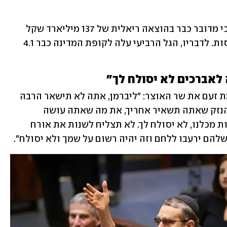
בהתייחסו למשבר הקורונה, ציין ליברמן כי מדובר כבר בהוצאה ריאלית של 137 מיליארד שקל 
בכסף מזומן למדינה, לא כולל אובדן הכנסות. לדבריו, הגל הרביעי עלה לקופת המדינה כבר 4.1 
לאברכים לא יסולח לך"
בשלב הזה תקף גפני (יהדות התורה) בחמת זעם את שר האוצר: "ליברמן, אתה לא תישאר הרבה 
זמן באוצר. את זה כולנו יודעים. אבל את הנזק שאתה תשאיר אחריך, את מה שאתה עושה 
למשפחות האברכים, שאתה מכיר לא פחות מכלנו, לא יסולח לך. לא תצליח לשנות את אורח 
שלהם ירעבו ללחם וזה יהיה רשום על שמך ולא יסולח".