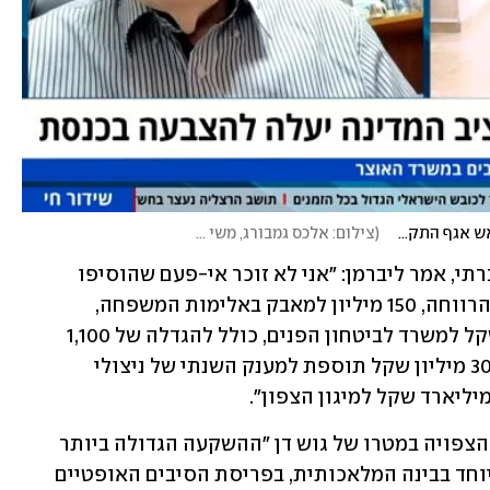
תזכורת - שאלת התקציב עולה בכנסת: ריאיון עם ראש אגף התקציבים באוצר
(
צילום: אלכס גמבורג, משי בן עמי
)
בתשובה לטענות שמדובר בתקציב לא חברתי, אמר ליברמן: "אני לא זוכר אי-פעם שהוסיפו 
לבסיס התקציב 700 מיליון שקל למשרד הרווחה, 150 מיליון למאבק באלימות המשפחה, 
מיליארד שקל למשרד החינוך, מיליארד שקל למשרד לביטחון הפנים, כולל להגדלה של 1,100 
שוטרים ומאבק בפשיעה במגזר הערבי, 300 מיליון שקל תוספת למענק השנתי של ניצולי 
עוד הדגיש ליברמן את ההשקעה הגדולה הצפויה במטרו של גוש דן "ההשקעה הגדולה ביותר 
בתולדות המדינה", והשקעות גדולות במיוחד בבינה המלאכותית, בפריסת הסיבים האופטיים 