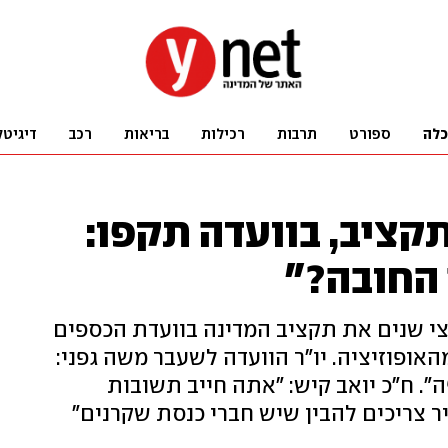
כלה
ספורט
תרבות
רכילות
בריאות
רכב
דיגיטל
קציב, בוועדה תקפו:
 החובה?"
וצר הציג לראשונה מזה 3 וחצי שנים את תקציב המדינה בוועדת הכספים
אופוזיציה. יו"ר הוועדה לשעבר משה גפני:
. ח"כ יואב קיש: "אתה חייב תשובות
דיר צריכים להבין שיש חברי כנסת שקרנים"