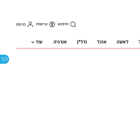
חיפוש
נגישות
כניסה
עוד
לאשה
אוכל
נדל"ן
אנרגיה