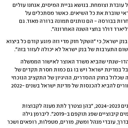
מאוד: "הכי חשוב להדגיש שכלכלת ישראל עובדת וצומחת. בנושא גביית המיסים, אנחנו עולים 
על כל הציפיות. הפעילות בכרטיסי האשראי שוברת את כל השיאים. כאשר מסתכלים על 
הדו"חות הרבעוניים של כל החברות הנסחרות בבורסה - הם נותנים תמונה ברורה מאוד. גם 
עם זאת, טען שר האוצר, מבלי לתקוף את בנק ישראל, כי "השקל חזק מדי וזה פוגע קודם כל ביצוא 
שום התערבות של בנק ישראל לא יכולה לעזור בזה".
ליברמן טען כי מה שמאפיין את התקציב הדו-שנתי שהביא משרד האוצר לאישור הממשלה 
והכנסת הוא "הכי חברתי שאי-פעם התקבל במדינת ישראל ויש בו גם כמות חסרת תקדים של 
מנועי צמיחה. כאשר אני מסתכל על כל מה שכלול בחוק ההסדרים, ההיגיון של התקציב הנוכחי 
הוא אותן רפורמות ושינויים מבניים שאמורים להביא להכנסות של מדינת ישראל בשנים 2022-
השר ליברמן ציין, כי יש לחשוב גם על השנים 2024-2023, "בהן נצטרך לתת מענה לקבוצות 
בחברה הישראלית שמקופחת, נוכח הסכמים קיבוציים שפג תוקפם ב-2019". ליברמן גילה 
לראשונה, כי "כל ההסכמים שמחכים לנו בדרך, עובדי מנהל ומשק, מורים, מטפלות, רופאים ושכר 