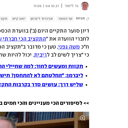
|
גד ליאור
04.10.21 | 11:06
תגיות
שר האוצר
אביגדור ליברמן
יואב קיש
תקציב
דיון סוער התקיים היום (ב') בוועדת הכס
לחברי הוועדה את "
התקציב הכי חברתי 
ח"כ 
משה גפני
כי "צריך לשים לב ל
ריבית
. יכול להיות שת
תקוות ומעשים לחוד: למה שחיילי הח
ליברמן: "החלטתם לא להתחסן? תישאר
שליש דרך: עושים סדר בקרבות התקצ
>> לסיפורים הכי מעניינים והכי חמים ב