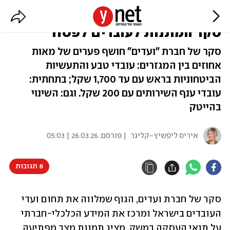
טבע במקום הראשון ומי בתחתית?
סקר המתנות לעובדים לפסח
סקר של חברת "ועדים" חושף פערים של מאות
אחוזים בין המגזרים: עובדי טבע והתעשיות
הביטחוניות בראש עם עד 1,700 שקל; בתחתית:
עובדי ענף השירותים עם 200 שקל. וגם: השינוי
בהייטק
איריס ליפשיץ-קליגר
| פורסם:
26.03.26 | 05:03
8 תגובות
סקר של חברת ועדים, הגוף שמלווה את תחום ועדי 
העובדים בישראל ומרכז את המידע הכלכלי-חברתי 
על תנאי העסקה במשק, מציג תמונת מצב מפתיעה 