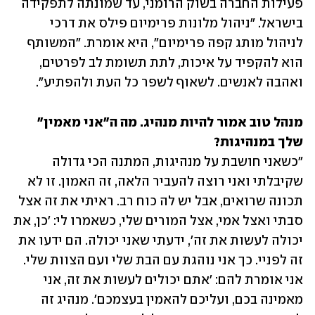
פעילות החברה בשוק הרומני, עד שמונתה לתפקידה 
בישראל. "ניהול מלונות פרימיום פילס את דרכי 
לניהול מותג קפה פרימיום", היא אומרת. "המשותף 
הוא להקפיד על איכות, לתת תשומת לב לפרטים, 
ואהבה לאנשים. לשאוף לשפר כל העת ולהפתיע". 
מנהל טוב אמור להיות מנהיג. מה ה"אני מאמין" 
שלך במנהיגות? 

"כשאני חושבת על מנהיגות, המתנה הכי גדולה 
שקיבלתי ואני רוצה להעביר הלאה, זה האמון. זו לא 
תכונה שרואים, אבל יש לה כוח רב. ראיתי את זה אצל 
סבתי ואצל אמי, אצל המורים שלי, כשאמרו לי: 'כן, את 
יכולה לעשות את זה', ידעתי שאני יכולה. הם ידעו את 
זה לפניי. כך אני נוהגת עם הבת שלי ועם הצוות שלי. 
אני אומרת להם: 'אתם יכולים לעשות את זה, אני 
מאמינה בכם, ועליכם להאמין בעצמכם'. מנהיג זה 