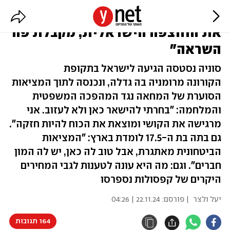
מנכ"לית נספרסו ישראל: "אימצתי
את החוצפה הישראלית, מקבלת פה
השראה"
סוניה נסטסה הגיעה לישראל בתקופת
הקורונה מרומניה בה גדלה, ונכנסה לתוך המציאות
הסוערת של המחאה נגד המהפכה המשפטית
והמלחמה: "בחרתי להישאר כאן ולא לעזוב. אני
מרגישה את הקושי ומוצאת את הכוח להיות חזקה".
גם בתה בת ה-17.5 לומדת בארץ: "המציאות
הביטחונית מאתגרת, אבל טוב לה כאן, יש לה המון
חברים". וגם: מה היא עונה לטענות לגבי המחירים
היקרים של קפסולות נספרסו
יעל ולצר
| פורסם:
22.11.24 | 04:26
164 תגובות