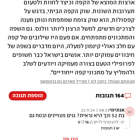
ארצות המוצא של הקפה וכיצד לחוות ולטעום 
תערובות השונות. שוק הקפה הביתי, בדגש על 
קפסולות, הוא שוק צומח שמתפתח ונותן מענה 
לצרכים חדשים, למשל הרצון ליותר וולנס. גם השפה 
והמתכונים מתפתחים. אם פעם היו שילובים של קפה 
עם חלב ואולי קינמון למעלה, היום מדברים בשפה של 
חיבורים עמוקים יותר. אנשים בישראל כבר חשופים 
לפרופילי הטעם בצורה מעמיקה ויודעים לשלב 
ולהמליץ על מתכוני קפה ייחודיים".
מצאתם טעות? כתבו לנו | המייל האדום גם בווטסאפ
164
תגובות
הוספת תגובה
אנונימי
08:23 | 22.11.24
אנ
בת 52 וכך היא נראית? גנים מצויינים ובטח גם
שומרת על עצמה
להצטרף לדיון
16
0
2
תגובות
הצג עוד