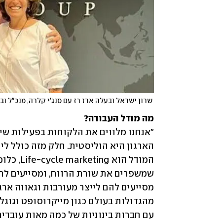
 שרון ישראל ובעלה ארז רז עם סנג'י קלרה, מנכ"ל ובעלים של ismg, לאחר החתימה על הסכם המכירה 
מה מודל העבודה?
