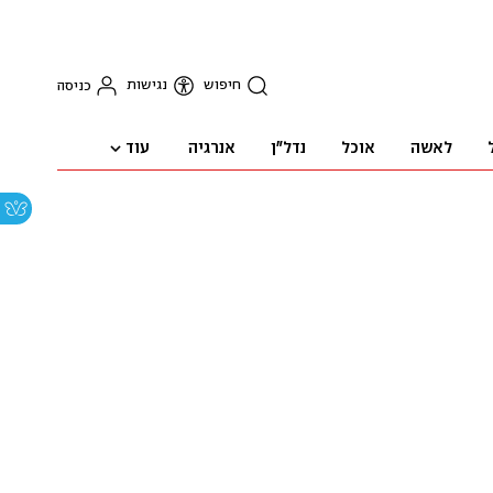
חיפוש
נגישות
כניסה
עוד
לאשה
אוכל
נדל"ן
אנרגיה