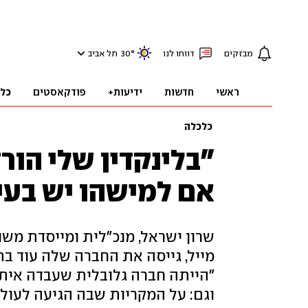
מבזקים
דווחו לנו
°
30
תל אביב
ראשי
חדשות
ידיעות+
פודקאסטים
כל
כלכלה
"בלינקדין שלי הור
אם למישהו יש בעיה
שרון ישראל, מנכ"לית ומייסדת מ
מייל, גייסה את החברה שלה עוד 
"הייתה חברה גלובלית שעבדה איתנ
וגם: על המקריות שבה הגיעה לעו