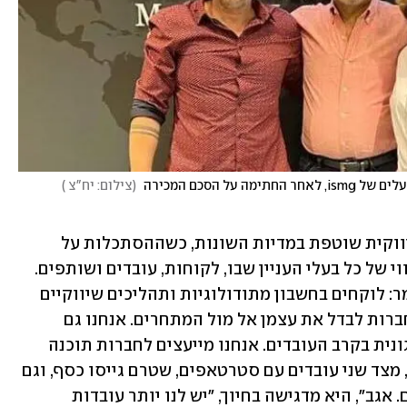
(
צילום: יח"צ 
)
"אנחנו מלווים את הלקוחות בפעילות שיווקית שוטפת במדיות השונות, כשההסתכלות על 
הארגון היא הוליסטית. חלק מזה כולל ליווי של כל בעלי העניין שבו, לקוחות, עובדים ושותפים. 
המודל הוא Life-cycle marketing, כלומר: לוקחים בחשבון מתודולוגיות ותהליכים שיווקיים 
שמשפרים את שורת הרווח, ומסייעים לחברות לבדל את עצמן אל מול המתחרים. אנחנו גם 
מסייעים להם לייצר מעורבות וגאווה ארגונית בקרב העובדים. אנחנו מייעצים לחברות תוכנה 
מהגדולות בעולם כגון מייקרוסופט וגוגל, מצד שני עובדים עם סטרטאפים, שטרם גייסו כסף, וגם 
עם חברות בינוניות של כמה מאות עובדים. אגב", היא מדגישה בחיוך, "יש לנו יותר עובדות 