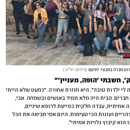
ירוע חברה במבצר יחיעם
(
צילום: יח"צ 
)
, חשבתי 'הופה, מעניין'"
ישראל, בת 54, נולדה וגדלה בחיפה. "היתה לי ילדות טובה", היא חוזרת אחורה. "כמעט שלא הייתי 
בביה"ס, היה לי הרבה ים ו'צופים', והרבה חברים. הבית היה מלא תמיד באנשים ובשמחה. אבי, 
שבתאי, מנהל חשבונות, אמי, אסתר, נסיכה אמיתית, עבדה חלקית כסייעת לרופא שיניים, 
ובשלנית מדהימה. תמיד היה אוכל טרי בצהריים ועוגות הכי טעימות. היום אמי מביאה את הכל  
 הוא קיבוץ גלויות אמיתי".