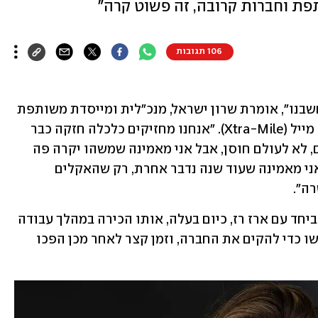
פת וחברות קרובה, זה פשוט קרה"
106 תגובות
"הכלכלה הישראלית יותר חזקה ממה שחשבנו", אומרת שרון ישראל, מנכ"לית ומייסדת משותפת 
של חברת השיווק הבינלאומית, אקסטרה מייל (Xtra-Mile). "אנחנו מחזיקים כלכלה חזקה כבר 
עשרה חודשים, מאז ה-7 באוקטובר. אמנם, לא לעולם חוסן, אבל אני מאמינה שמשהו יקרה פה 
בקרוב, והמציאות הנוראה הזו תסתיים. אני מאמינה שעוד שנה נדבר אחרת, רק שהאקלים 
רה".
את אקסטרה מייל ייסדה ישראל ב-2007 ביחד עם ארז רז, כיום בעלה, אותו הכירה במהלך עבודה 
משותפת ב-NESS טכנולוגיה. שניהם פרשו כדי להקים את החברה, וזמן קצר לאחר מכן הפכו 