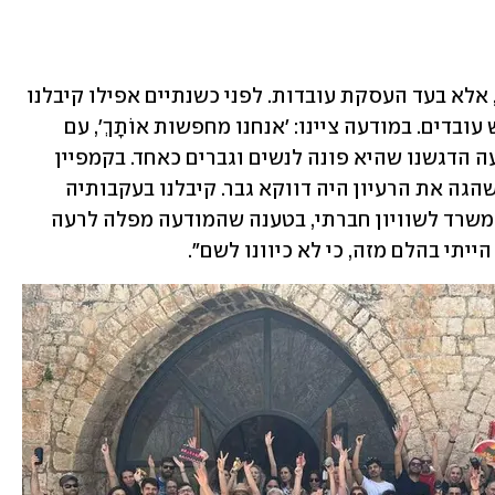
"בהחלט. לא שאנחנו נגד העסקת עובדים, אלא בעד העסקת עובדות. לפני כשנתיים אפילו קיבלנו 
תלונה בנושא, כשפרסמנו קמפיין לחיפוש עובדים. במודעה ציינו: 'אנחנו מחפשות אוֹתָךְ', עם 
ניקוד שמופנה לנשים, כשבתחתית המודעה הדגשנו שהיא פונה לנשים וגברים כאחד. בקמפיין 
השתתפו עובדות של אקסטרה מייל, ומי שהגה את הרעיון היה דווקא גבר. קיבלנו בעקבותיה 
מכתב תלונה מהמחלקה המשפטית של המשרד לשוויון חברתי, בטענה שהמודעה מפלה לרעה 
ייתי בהלם מזה, כי לא כיוונו לשם". 