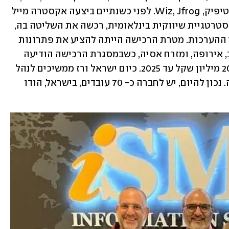
לנובו, מדיסון פארמה, E&Y, בוסטון סיינטיפיק, Wiz, Jfrog. לפני כשנתיים ביצעה אקסטרה מייל 
אקזיט מוצלח, כש-iSMG, חברת מדיה ואסטרטגיית שיווקית בינלאומית, רכשה את השליטה בה, 
בתמורה לכמה עשרות מילוני שקלים לפי ההערכות. מטרת הרכישה הייתה להציע את פתרונות 
אקסטרה מייל ללקוחות באתריה בארה"ב, אירופה, ומזרח אסיה, כשבמסגרת הרכישה הודיעה 
iSMG כי תשקיע בחברה הישראלית כ-200 מיליון שקל עד 2025. כיום ישראל ורז ממשיכים לנהל 
את החברה ומחזיקים בשליש מאחזקותיה. נכון להיום, יש לחברה כ- 70 עובדים, בישראל, הודו 