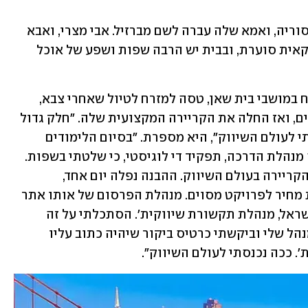
"אמי נולדה באורגוואי. אביה ברח לשם מסוריה, ואמא שלה עברה לשם מברזיל. אבי מצרי, ואבא 
שלו טורקי. אז אנחנו משפחה דרום אמריקאית סוערת, ובבית יש הרבה שפות ושפע של אוכל 
היא שירתה כמדריכה של נוער טעון טיפוח במושבי בית שאן, טסה למזרח לטיול שאחרי צבא, 
חזרה ללימודי יחסים בינלאומיים בירושלים, ואז החלה את הקריירה המקצועית שלה. "חלק גדול 
מהחיים הוא מקרה שלא במקרה, כך הגעתי לעולם השיווק", היא מספרת. "בסיום הלימודים 
התקבלתי לעבוד בחברת תוכנה שחיפשה מנהלת הדרכה, תפקיד די לוגיסטי, כי שלטתי בשפות. 
שם, בלי להתכוון ובעקיפין, התחלתי את הקריירה בעולם השיווק. ההבנה נפלה יום אחד, 
כשכתבתי לאחד האתרים וביקשתי הצעת מחיר לפרויקט מסוים. מנהלת הפרסום של אותו אתר 
השיבה לי, שאחתום את ההצעה ב'שרון ישראל, מנהלת תקשורת שיווקית'. הסתכלתי על זה 
ואמרתי לעצמי: 'הופה, מעניין'. הלכתי למנהל שלי וביקשתי כרטיס ביקור שיהיה כתוב עליו 
. ככה נכנסתי לעולם השיווק".