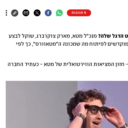
6 תגובות
 הדגל שלה? 
מנכ"ל מטא, מארק צוקרברג, שוקל לבצע 
קיצוץ משמעותי במשאבים של החברה המוקדשים לפיתוח מה שמכונה ה"מטאוורס", כך לפי 
צוקרברג עצמו תיאר בעבר את הפרויקט - חזון המציאות הווירטואלית של מטא - כעתיד החברה 