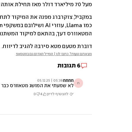
מעל 70 מיליארד דולר מאז תחילת אותה שנה.
המטאוורס דעך, בהתאם למיקוד המשתנה
דוברת מטעם מטא סירבה להגיב לדיווח.
מצאתם טעות? כתבו לנו | המייל האדום גם בווטסאפ
6
תגובות
חחחח
05:38 | 05.12.25
ח
לא שמעתי את המושג מטאוורס כבר 
להצטרף לדיון
4
0