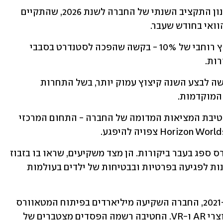
הקיצוצים המוצעים הם חלק מתהליך תכנון התקציב השנתי של החברה לשנת 2026, שהתקיים 
ואי בחודש שעבר. 
צוקרברג ביקש מהנהלת מטא לבחון קיצוץ רוחבי של 10% - בקשה שהפכה לסטנדרט בסבבי 
רות.
הקבוצה האחראית על המטאוורס התבקשה לבצע השנה קיצוץ עמוק יותר, בשל התחרות 
המוקדמות. 
עיקר הקיצוצים המוצעים צפוי לפגוע בחטיבת המציאות המדומה של החברה - התחום המרכזי 
המאמץ הכולל של החברה סביב המטאוורס ספג בעבר ביקורות. הן מצד משקיעים, שראו בו בזבוז 
משאבים, והן מצד רגולטורים, שהעלו טענות לפגיעה בפרטיות ובבטיחות של ילדים בעולמות 
מאז המיתוג מחדש של פייסבוק למטא ב-2021, החברה השקיעה מיליארדים בפיתוח המטאוורס 
דרך חטיבת Reality Labs, שכוללת גם מוצרי AR ו-VR. החטיבה רשמה הפסדים מצטברים של 