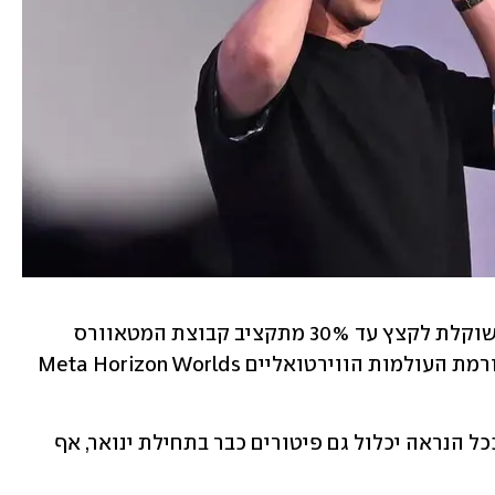
לפי מקורות המעורים בפרטים, ההנהלה שוקלת לקצץ עד 30% מתקציב קבוצת המטאוורס 
בשנה הבאה - קבוצה שכוללת את פלטפורמת העולמות הווירטואליים Meta Horizon Worlds 
לדברי אותם מקורות, קיצוץ בהיקף כזה ככל הנראה יכלול גם פיטורים כבר בתחילת ינואר, אף 