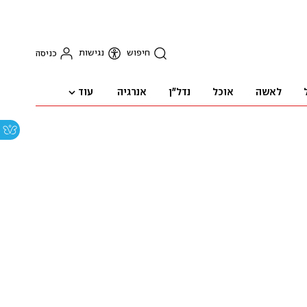
חיפוש
נגישות
כניסה
עוד
לאשה
אוכל
נדל"ן
אנרגיה