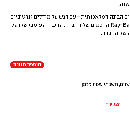
במקביל, צוקרברג מפנה את המיקוד לתחום הבינה המלאכותית - עם דגש על מודלים גנרטיביים 
כמו Llama, עוזרי AI ושילובם במשקפי Ray-Ban החכמים של החברה. הדיבור הפומבי שלו על 
 של החברה.
הוספת תגובה
שנים, חשבתי שמת מזמן
הצג עוד