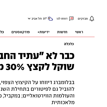
מבזקים
דווחו לנו
°
31
תל אביב
ראשי
חדשות
ידיעות+
פודקאסטים
כל
כלכלה
כבר לא "עתיד החב
שוקל לקצץ 30% מתקציב המטאוורס
להוביל גם לפיטורים בתחילת השנה
והעולמות הווירטואליים; במקביל, 
מלאכותית