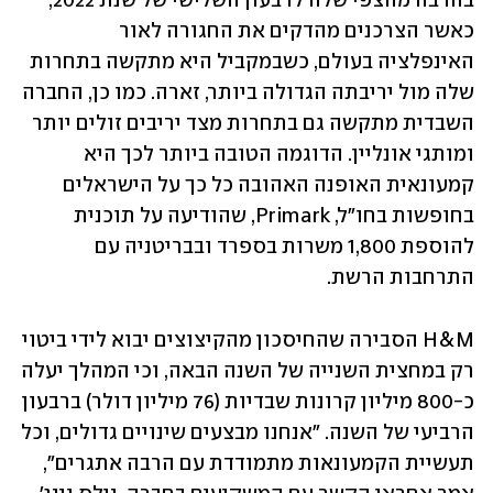
בהרבה מהצפי שלה לרבעון השלישי של שנת 2022, 
כאשר הצרכנים מהדקים את החגורה לאור 
האינפלציה בעולם, כשבמקביל היא מתקשה בתחרות 
שלה מול יריבתה הגדולה ביותר, זארה. כמו כן, החברה 
השבדית מתקשה גם בתחרות מצד יריבים זולים יותר 
ומותגי אונליין. הדוגמה הטובה ביותר לכך היא 
קמעונאית האופנה האהובה כל כך על הישראלים 
בחופשות בחו"ל, Primark, שהודיעה על תוכנית 
להוספת 1,800 משרות בספרד ובבריטניה עם 
התרחבות הרשת.
H&M הסבירה שהחיסכון מהקיצוצים יבוא לידי ביטוי 
רק במחצית השנייה של השנה הבאה, וכי המהלך יעלה 
כ-800 מיליון קרונות שבדיות (76 מיליון דולר) ברבעון 
הרביעי של השנה. "אנחנו מבצעים שינויים גדולים, וכל 
תעשיית הקמעונאות מתמודדת עם הרבה אתגרים", 