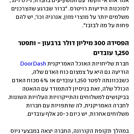
אמר אחראי הקשר עם המשקיעים בחברה, נילס וינג',  
לסוכנות הידיעות רויטרס. "ברור שברגע שהצרכנים 
משלמים יותר על מוצרי מזון, אנרגיה וכו', יש להם 
פחות על מה לבזבז".
הפסידה 300 מיליון דולר ברבעון - ותפטר 
1,250 עובדים
חברת שליחויות האוכל האמריקנית 
DoorDash
הודיעה גם היא על צמצום כוח האדם שלה, 
כשבכוונתה לפטר 1,250 עובדים או 6% מכוח האדם 
הכולל שלה, זאת בניסיון להתמודד עם ההאטה 
בביקושים למשלוחים והתייקרויות העלויות השונות. 
לחברה האמריקנית, לה שותפויות עם חברות 
משלוחים אחרות, יש כיום כ-20 אלף עובדים. 
במהלך תקופת הקורונה, החברה יצאה במבצעי גיוס 