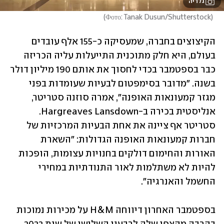
גלריה
)
Фото: Tanak Dusun/Shutterstock
(
הקיצוצים בחברה, שמעסיקה כ-155 אלף עובדים 
בעולם, היא חלק מתוכנית התייעלות עליה הכריזה 
כבר בספטמבר בכדי לחסוך את אותם 190 מיליון דולר 
בשנה. "מדובר בסימפטום לבעיות שעומדות בפני 
מגזר קמעונאות האופנה", אמרה סוזנה סטריטר, 
אנליסטית בכירה ב-Hargreaves Lansdown. 
סטריטר אף ציינה את אחת הבעיות המרכזיות של 
חברות קמעונאות האופנה הגדולות: "השארת 
האורות והחימום דולקים בחנויות עצומות, הופכות 
להיות לא משתלמות לאור התנודתיות במחירי 
החשמל והאנרגיה".
בספטמבר האחרון דיווחה H&M על מכירות נמוכות 