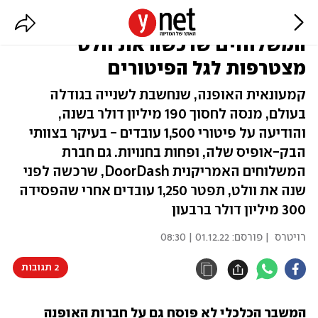
ענקית האופנה H&M וחברת
המשלוחים שרכשה את וולט
מצטרפות לגל הפיטורים
קמעונאית האופנה, שנחשבת לשנייה בגודלה
בעולם, מנסה לחסוך 190 מיליון דולר בשנה,
והודיעה על פיטורי 1,500 עובדים - בעיקר בצוותי
הבק-אופיס שלה, ופחות בחנויות. גם חברת
המשלוחים האמריקנית DoorDash, שרכשה לפני
שנה את וולט, תפטר 1,250 עובדים אחרי שהפסידה
300 מיליון דולר ברבעון
רויטרס
| פורסם:
01.12.22 | 08:30
2 תגובות
המשבר הכלכלי לא פוסח גם על חברות האופנה 