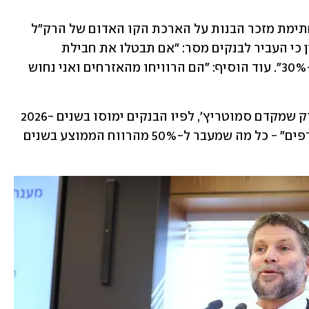
האיום של סמוטריץ' הגיע היום באירוע חתימת מזכר הבנות על הארכת הקו האדום של הרק"ל 
לראשון לציון היום (ה'), כששר האוצר ציין כי העביר לבנקים מסר: "אם תבטלו את חבילת 
ההטבות אנחנו נכפיל את המס מ-15% ל-30%". עוד הוסיף: "הם הרוויחו מהאזרחים ואני נחוש 
כזכור, בתחילת השבוע פורסם תזכיר החוק שמקדם סמוטריץ', לפיו הבנקים ימוסו בשנים 2026-
2030 במס מיוחד של 15% על "רווחים עודפים" - כל מה שמעבר ל-50% מהרווח הממוצע בשנים 