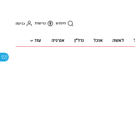
חיפוש
נגישות
כניסה
עוד
לאשה
אוכל
נדל"ן
אנרגיה