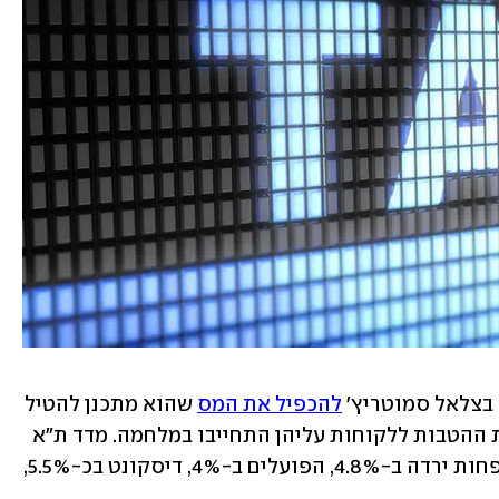
בצלאל סמוטריץ' 
להכפיל את המס
 שהוא מתכנן להטיל 
על רווחי הבנקים אם הם יבטלו את חבילת ההטבות ללקוחות עליהן התחייבו במלחמה. מדד ת"א 
בנקים ירד ב-4.2%, כאשר מניית מזרחי טפחות ירדה ב-4.8%, הפועלים ב-4%, דיסקונט בכ-5.5%, 