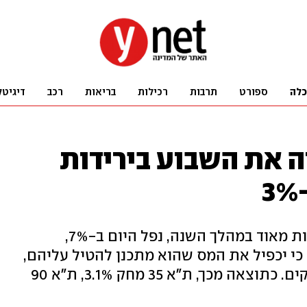
כלה
ספורט
תרבות
רכילות
בריאות
רכב
דיגיטל
 את השבוע בירידות
מדד ת"א ביטוח, שרשם עליות גדולות מאוד במהלך השנה, נפל היום ב-7%,
כי יכפיל את המס שהוא מתכנן להטיל עליהם,
הובילה לירידה של 4.2% במדד הבנקים. כתוצאה מכך, ת"א 35 מחק 3.1%, ת"א 90