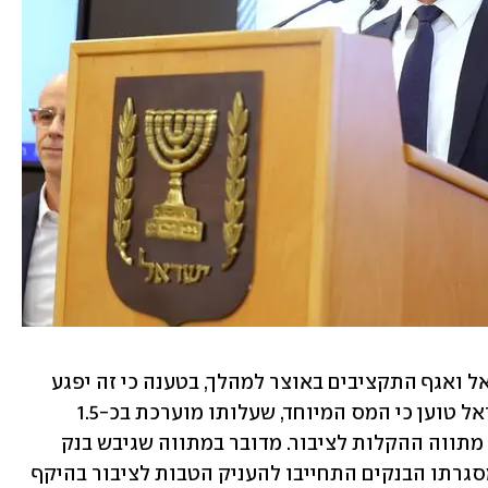
התזכיר פורסם על אף התנגדות בנק ישראל ואגף התקציבים באוצר למהלך, בטענה כי זה יפגע 
במשק ויגולגל אל הציבור. בפרט, בנק ישראל טוען כי המס המיוחד, שעלותו מוערכת בכ-1.5 
מיליארד שקל בשנה, עלול להביא לביטול מתווה ההקלות לציבור. מדובר במתווה שגיבש בנק 
ישראל ונכנס לתוקף באפריל האחרון, במסגרתו הבנקים התחייבו להעניק הטבות לציבור בהיקף 