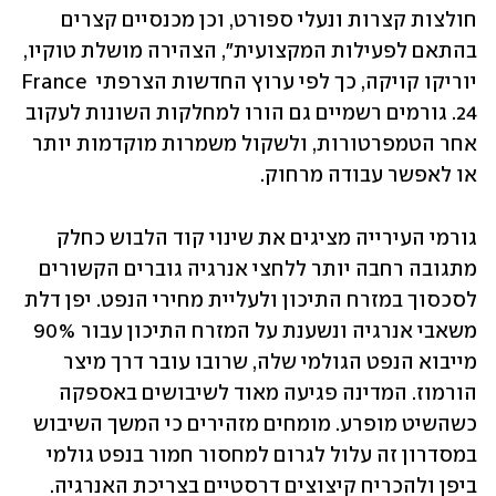
חולצות קצרות ונעלי ספורט, וכן מכנסיים קצרים 
בהתאם לפעילות המקצועית", הצהירה מושלת טוקיו, 
יוריקו קויקה, כך לפי ערוץ החדשות הצרפתי France 
24. גורמים רשמיים גם הורו למחלקות השונות לעקוב 
אחר הטמפרטורות, ולשקול משמרות מוקדמות יותר 
או לאפשר עבודה מרחוק. 
גורמי העירייה מציגים את שינוי קוד הלבוש כחלק 
מתגובה רחבה יותר ללחצי אנרגיה גוברים הקשורים 
לסכסוך במזרח התיכון ולעליית מחירי הנפט. יפן דלת 
משאבי אנרגיה ונשענת על המזרח התיכון עבור 90% 
מייבוא הנפט הגולמי שלה, שרובו עובר דרך מיצר 
הורמוז. המדינה פגיעה מאוד לשיבושים באספקה 
כשהשיט מופרע. מומחים מזהירים כי המשך השיבוש 
במסדרון זה עלול לגרום למחסור חמור בנפט גולמי 
ביפן ולהכריח קיצוצים דרסטיים בצריכת האנרגיה. 