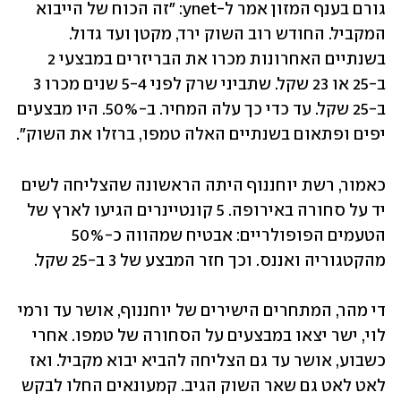
גורם בענף המזון אמר ל-ynet: "זה הכוח של הייבוא 
המקביל. החודש רוב השוק ירד, מקטן ועד גדול. 
בשנתיים האחרונות מכרו את הבריזרים במבצעי 2 
ב-25 או 23 שקל. שתביני שרק לפני 5-4 שנים מכרו 3 
ב-25 שקל. עד כדי כך עלה המחיר. ב-50%. היו מבצעים 
יפים ופתאום בשנתיים האלה טמפו, ברזלו את השוק".
כאמור, רשת יוחננוף היתה הראשונה שהצליחה לשים 
יד על סחורה באירופה. 5 קונטיינרים הגיעו לארץ של 
הטעמים הפופולריים: אבטיח שמהווה כ-50% 
מהקטגוריה ואננס. וכך חזר המבצע של 3 ב-25 שקל. 
די מהר, המתחרים הישירים של יוחננוף, אושר עד ורמי 
לוי, ישר יצאו במבצעים על הסחורה של טמפו. אחרי 
כשבוע, אושר עד גם הצליחה להביא יבוא מקביל. ואז 
לאט לאט גם שאר השוק הגיב. קמעונאים החלו לבקש 