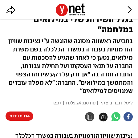
תביעה: "לא קיבלו אותי לעבודה
בגלל השירות שלי במילואים
במלחמה"
בתביעה ראשונה מסוגה שהוגשה ע"י נציבות שוויון
הזדמנויות בעבודה במשרד הכלכלה בשם משרת
מילואים, נטען כי לאחר שהגיע להסכמות עם
החברה על תנאי העסקתו ועל תחילת עבודתו,
החברה חזרה בה "אך ורק על רקע שירותו הצפוי
והמתמשך במילואים". החברה: "לא מפלה עובדים
שמגויסים למילואים"
ליטל דוברוביצקי
| פורסם:
11.09.24 | 12:37
114 תגובות
נציבות שוויון הזדמנויות בעבודה במשרד הכלכלה 