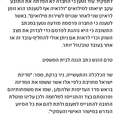
לתפקיד. עוד נטען כי החברה לא הפלתה את התובע 
עקב יציאתו למילואים "ולראיה אף לטענתו הוא זומן 
לראיון שני לאחר שגויס לשירות מילואים". באשר 
לטענה כי החברה פרסמה מודעה נטען במכתב 
התשובה כי היא נוהגת לפרסם כדי לבדוק את מצב 
השוק וכדי לראות אם ניתן אולי להחליף עובד זה או 
אחר בעובד טוב/זול יותר. 
טרם הוגש כתב הגנה לבית המשפט.
שר הכלכלה והתעשייה, ניר ברקת, מסר: "מדינת 
ישראל מחויבת כלפי אלו אשר ששמו את המדינה 
בראש סדר העדיפות שלהם/ן , שמו את משפחותיהם 
ופרנסתם בצד והתגייסו למלחמה ולכן עלינו מוטלת 
החובה להתגייס למענם ולתת להם את כל הסיוע 
הנדרש במישור האישי והעסקי".