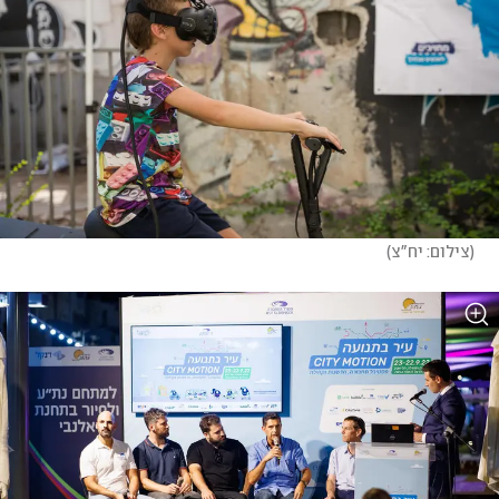
(
צילום: יח"צ
)