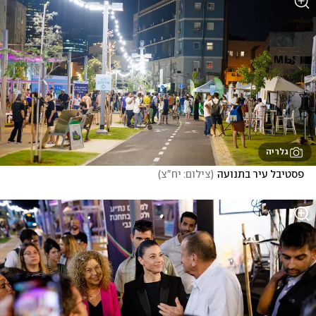
גלריה
פסטיבל עיר בתנועה
(
צילום: יח"צ
)