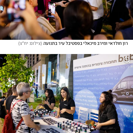
רון חולדאי ומירב מיכאלי בפסטיבל עיר בתנועה
(
צילום: יח"צ
)