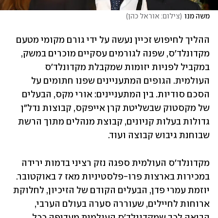
משה מנו
(
צילום: אוראל כהן
)
ההליך לחיפוש זכיין נעשה על ידי גורם מקומי מטעם 
מקדונלד'ס, שפנה לגורמים עסקיים מוכרים במשק, 
במקביל לפניות יזומות שמקבלת מקדונלד'ס 
העולמית. הגופים המתעניינים שפנו חתומים על 
הסכם סודיות. בין המתעניינים: אורי מקס, הבעלים 
של מקסטוק שבשליטת קרן אייפקס, קבוצות נדל"ן 
גדולות בעלות קניונים, קבוצת מנהלים מתוך הרשת 
שבוחנת גיבוש קבוצה ועוד.
מקדונלד'ס העולמית ספגה נזק רציני בדמות ירידה 
במכירות בארצות פרו-פלסטיניות מאז 7 באוקטובר. 
יוזמת עמרי פדן, הבעלים הקודם של הזיכיון, לחלוקת 
ארוחות לחיילים, שעוררה סערה בעולם הערבי, 
הביאה לכך שמקדונלד'ס העולמית מעדיפה ככל 