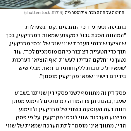
  חתימה על חוזה מכר. אילוסטרציה
(
צילום: shutterstock
)
בתביעה נטען עוד כי הנתבעים נקטו בפעולות 
"המהוות הסגת גבול למקצוע שמאות המקרקעין, בכך 
שהציעו שירותי הערכת שווי שוק של נכסי מקרקעין, 
תוך כדי הטעיית הציבור כי הם מוסמכים לכך". עוד 
נטען כי "חלקם הגדילו לעשות ואף הוציאו הערכות 
'שמאיות' כתובות ללקוחותיהם, וזאת מבלי שיש 
בידיהם רישיון שמאי מקרקעין מוסמך".
פסק דין זה מתווסף לשני פסקי דין שניתנו בשבוע 
שעבר, בהם ניתן צו המורה למתווכים להימנע ממתן 
חוות דעת העוסקת בשווי של מקרקעין ולהימנע 
מביצוע הערכות שווי לנכסי מקרקעין. על פי פסק 
הדין, מתווך אינו מוסמך לתת הערכה שמאית של שווי 