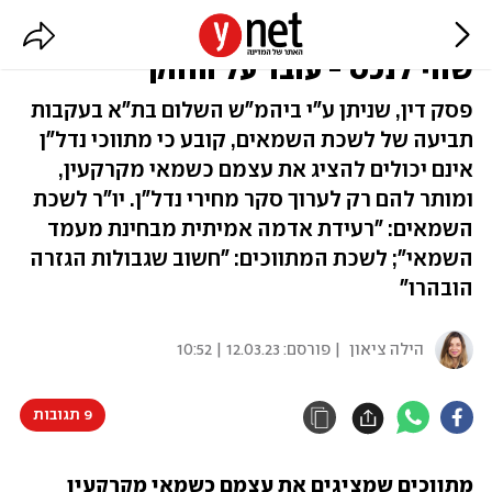
ביהמ"ש: מתווך שמספק הערכות
שווי לנכס - עובר על החוק
פסק דין, שניתן ע"י ביהמ"ש השלום בת"א בעקבות
תביעה של לשכת השמאים, קובע כי מתווכי נדל"ן
אינם יכולים להציג את עצמם כשמאי מקרקעין,
ומותר להם רק לערוך סקר מחירי נדל"ן. יו"ר לשכת
השמאים: "רעידת אדמה אמיתית מבחינת מעמד
השמאי"; לשכת המתווכים: "חשוב שגבולות הגזרה
הובהרו"
הילה ציאון
| פורסם:
12.03.23 | 10:52
9 תגובות
מתווכים שמציגים את עצמם כשמאי מקרקעין 