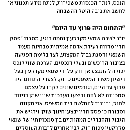
הנכס, לנתח הכנסות משכירות, לנתח מידע תכנוני או 
לחשב את גובה היטל ההשבחה.
"התחום היה פרוץ עד היום"
יו"ר לשכת שמאי מקרקעין נחמה בוגין, מסרה: "פסק 
הדין מהווה רעידת אדמה אמיתית מבחינת מעמד 
השמאי והסגת גבול המקצוע, לצד בלימת הפגיעה 
בציבור הרוכשים ובעלי הנכסים. הערכת שווי לנכס 
יכולה להתבצע אך ורק על ידי שמאי מקרקעין בעל 
רישיון משרד המשפטים כחוק. לצערי, התחום היה 
פרוץ עד היום, וגורמים שונים לקחו על עצמם 
סמכויות לא להם וביצעו הערכות שווי שוק בניגוד 
לחוק, ובניגוד להחלטת בית המשפט. אני מקווה 
וסבורה כי פסק הדין יבצע 'חינוך שוק' וידגיש את 
הגבול וההבדלים המהותיים בין סמכויותיו של שמאי 
מקרקעין מכוח חוק, לבין אחרים לרבות העוסקים 