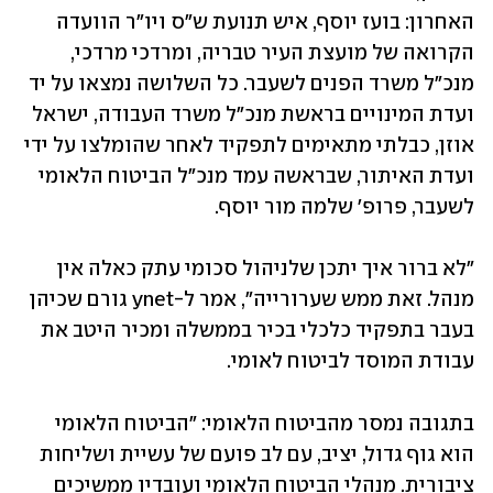
האחרון: בועז יוסף, איש תנועת ש"ס ויו"ר הוועדה 
הקרואה של מועצת העיר טבריה, ומרדכי מרדכי, 
מנכ"ל משרד הפנים לשעבר. כל השלושה נמצאו על יד 
ועדת המינויים בראשת מנכ"ל משרד העבודה, ישראל 
אוזן, כבלתי מתאימים לתפקיד לאחר שהומלצו על ידי 
ועדת האיתור, שבראשה עמד מנכ"ל הביטוח הלאומי 
לשעבר, פרופ' שלמה מור יוסף.
"לא ברור איך יתכן שלניהול סכומי עתק כאלה אין 
מנהל. זאת ממש שערורייה", אמר ל-ynet גורם שכיהן 
בעבר בתפקיד כלכלי בכיר בממשלה ומכיר היטב את 
עבודת המוסד לביטוח לאומי.
בתגובה נמסר מהביטוח הלאומי: "הביטוח הלאומי 
הוא גוף גדול, יציב, עם לב פועם של עשיית ושליחות 
ציבורית. מנהלי הביטוח הלאומי ועובדיו ממשיכים 