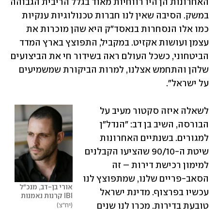
האחרונות הן היו רווחיות מאוד בגלל הריבית הגבוהה 
במשק. הסיבה שאין לנו חברות טכנולוגיות ענקיות 
כמו אלו הנסחרות בנאסד"ק היא שהן מוכרות את 
עצמן ועושות אקזיט. במקביל, התפוצץ בארץ המדד 
הביטחוני, כשכל העולם ראה בשידור חי את הביצועים 
שלהן והתחמש אצלנו, למרות הביקורת שמשמיעים 
על ישראל".
לשאלה איזה סקטור מעיב על 
הבורסה, השיב בן דב: "הנדל"ן 
למגורים. בשנתיים האחרונות 
שיטת ה-90/10 שהציעו הקבלנים 
למימון רכישת דירות – זה 
הסאב-פריים שלנו, שמתפוצץ לנו 
אורי בן-דב, מנכ״ל 
עכשיו בפרצוף. מדינת ישראל 
IBI קרנות נאמנות
טובעת בדירות. מכרו לנו שנים 
יח"צ