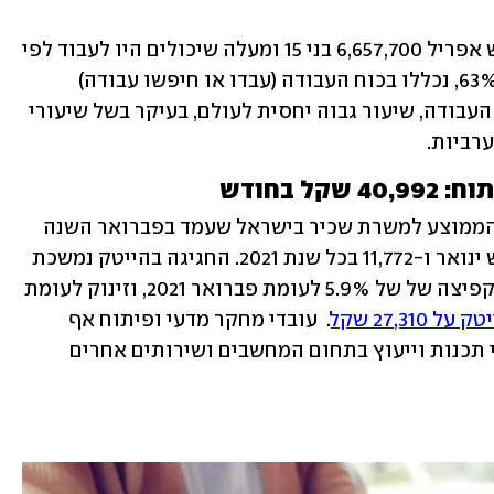
בסך הכל היו במחצית הראשונה של חודש אפריל 6,657,700 בני 15 ומעלה שיכולים היו לעבוד לפי 
ההגדרה הבינלאומית. 4,192,5000, שהם 63%, נכללו בכוח העבודה (עבדו או חיפשו עבודה) 
ו-2,465,200 גברים ונשים לא נכללו בכוח העבודה, שיעור גבוה יחסית לעולם, בעיקר בשל שיעורי 
רביות. 
 בחודש
במקביל פרסמה הלמ"ס את נתוני השכר הממוצע למשרת שכיר בישראל שעמד בפברואר השנה 
על 12,052 שקל, לעומת 11,781 שקל בחודש ינואר ו-11,772 בכל שנת 2021. החגיגה בהייטק נמשכת 
עם שכר ממוצע שעמד על 30,049 שקל - קפיצה של של 5.9% לעומת פברואר 2021, וזינוק לעומת 
27,3 שקל
.  עובדי מחקר מדעי ופיתוח אף 
הביאו הביתה 40,992 שקל בחודש ועובדי תכנות וייעוץ בתחום המחשבים ושירותים אחרים 