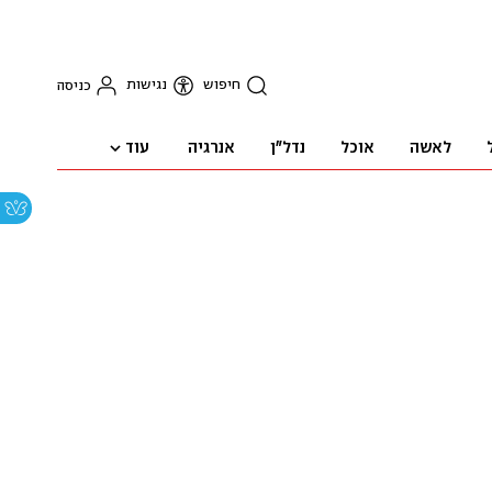
חיפוש
נגישות
כניסה
עוד
לאשה
אוכל
נדל"ן
אנרגיה