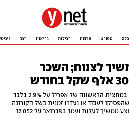
כלה
ספורט
תרבות
רכילות
בריאות
רכב
דיגיטל
יך לצנוח; השכר
למ"ס: שיעור האבטלה הבסיסי עמד במחצית הראשונה של אפריל על 2.9% בלבד
הפסיקו לעבוד או נעדרו זמנית בשל הקורונה
עמד על 4.4%. במקביל: השכר הממוצע ממשיך לעלות ועמד בפברואר על 12,052