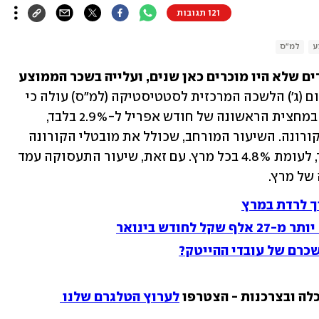
121 תגובות
ע
למ"ס
צניחה בממדי האבטלה בישראל, לשיעורים שלא היו מוכרים כאן שנים, ועלייה בשכר הממוצע 
 מהנתונים שפרסמה היום (ג') הלשכה המרכזית לסטטיסטיקה (למ"ס) עולה כי 
לפי ההגדרה הצרה שיעור האבטלה הגיע במחצית הראשונה של חודש אפריל ל-2.9% בלבד, 
לעומת 3.4% במרץ ו-3.8% לפני משבר הקורונה. השיעור המורחב, שכולל את מובטלי הקורונה 
שיצאו מכוח העבודה, עמד על 4.4% בלבד, לעומת 4.8% בכל מרץ. עם זאת, שיעור התעסוקה עמד 
ך לרדת במרץ
חודש בינואר
לה ובצרכנות - הצטרפו 
לערוץ הטלגרם שלנו 