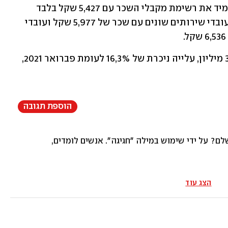
עובדי שירותי אירוח ואוכל נועלים כמו תמיד את רשימת מקבלי השכר עם 5,427 שקל בלבד 
שהביאו הביתה בחודש פברואר. לפניהם עובדי שירותים שונים עם שכר של 5,977 שקל ועובדי 
מספר משרות השכיר היה בפברואר 3.833 מיליון, עלייה ניכרת של 16,3% לעומת פברואר 2021, 
הוספת תגובה
ם? על ידי שימוש במילה ״חגיגה״. אנשים לומדים, משקיעים, נמצ
הצג עוד