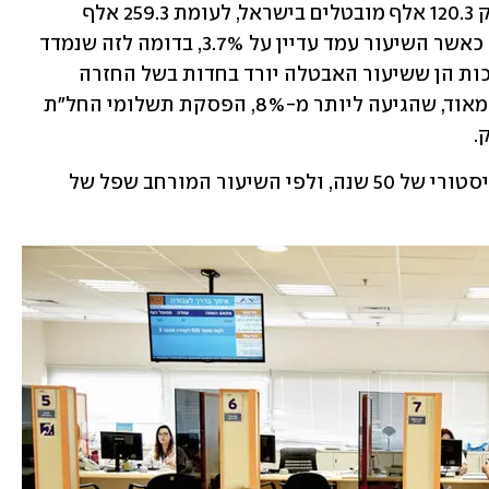
לפי ההגדרה הצרה היו בתחילת אפריל רק 120.3 אלף מובטלים בישראל, לעומת 259.3 אלף 
מובטלים במחצית השנייה של חודש מרץ, כאשר השיעור עמד עדיין על 3.7%, בדומה לזה שנמדד 
בראשית שנת 2020, ערב הקורונה. ההערכות הן ששיעור האבטלה יורד בחדות בשל החזרה 
לפעילות מלאה במשק, הצמיחה הגבוהה מאוד, שהגיעה ליותר מ-8%, הפסקת תשלומי החל"ת 
.
נציין, כי לפי השיעור הצר מדובר בשפל היסטורי של 50 שנה, ולפי השיעור המורחב שפל של 