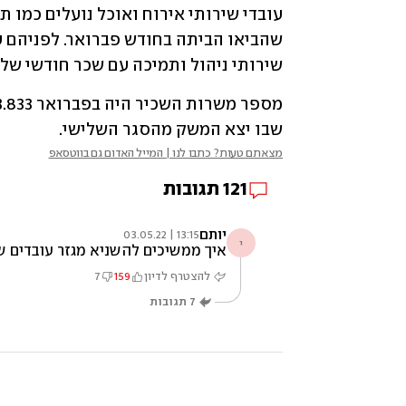
שירותי ניהול ותמיכה עם שכר חודשי של 6,536 שקל.
שבו יצא המשק מהסגר השלישי.
מצאתם טעות? כתבו לנו | המייל האדום גם בווטסאפ
121
תגובות
יותם
13:15 | 03.05.22
י
איך ממשיכים להשניא מגזר עובדים של
להצטרף לדיון
159
7
7
תגובות