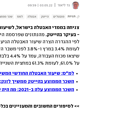
|
גד ליאור
03.05.22 | 09:59
תגיות
מובטלים
הייטק
אבטלה
למס
שכר ממוצ
- בעיקר בהייטק.
על 61.0%, לעומת 61.3% במחצית השנייה של מרץ.
למ"ס: שיעור האבטלה החודשי המשי
השכר הממוצע בהייטק ממשיך לזנק: יותר מ-27 אלף שקל ל
השכר הממוצע עלה ב-2021: מה היה שכרם של עובדי ההייטק?
>> לסיפורים החשובים והמעניינים בכלכ