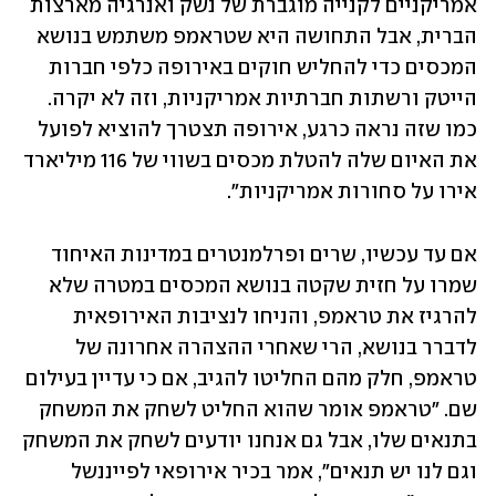
אמריקניים לקנייה מוגברת של נשק ואנרגיה מארצות 
הברית, אבל התחושה היא שטראמפ משתמש בנושא 
המכסים כדי להחליש חוקים באירופה כלפי חברות 
הייטק ורשתות חברתיות אמריקניות, וזה לא יקרה. 
כמו שזה נראה כרגע, אירופה תצטרך להוציא לפועל 
את האיום שלה להטלת מכסים בשווי של 116 מיליארד 
אירו על סחורות אמריקניות". 
אם עד עכשיו, שרים ופרלמנטרים במדינות האיחוד 
שמרו על חזית שקטה בנושא המכסים במטרה שלא 
להרגיז את טראמפ, והניחו לנציבות האירופאית 
לדברר בנושא, הרי שאחרי ההצהרה אחרונה של 
טראמפ, חלק מהם החליטו להגיב, אם כי עדיין בעילום 
שם. "טראמפ אומר שהוא החליט לשחק את המשחק 
בתנאים שלו, אבל גם אנחנו יודעים לשחק את המשחק 
וגם לנו יש תנאים", אמר בכיר אירופאי לפייננשל 