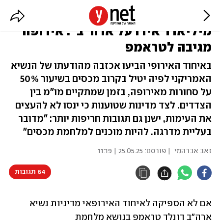
"נצטרך להטיל מכס בשווי 116
מיליארד אירו על ארה"ב": אירופה
מגיבה לטראמפ
באיחוד האירופי הביעו אכזבה מהודעתו של הנשיא
האמריקני לפיה יטיל בקרוב מכסים בשיעור 50%
על סחורות מאירופה, בזמן שמתקיים מו"מ בין
הצדדים. לצד מדינות שטוענות כי ינסו לא להעצים
את העימות, ישנן גם תגובות חריפות יותר: "מדובר
בעליית מדרגה. להיות מוכנים למלחמת מכסים"
זאב אברהמי
| פורסם:
25.05.25 | 11:19
64 תגובות
אם לא הספיקה לאיחוד האירופאי מדיניות נשיא 
ארה"ב דונלד טראמפ בנושא מלחמת 