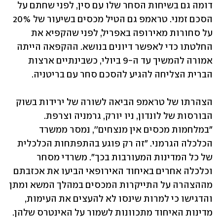
דומה גם בשיחות הסחר שלו עם סין, לפני שחתם על 
הסכם זמני. טראמפ גם הטיל מכסים בשיעור של 20% 
על סחורות מאירופה באפריל, לפני שהקפיא את 
החלטתו כדי לאפשר דיונים בנושא. ההקפאה הייתה 
אמורה להמשיך עד ה-9 ביולי, כשבינתיים ארצות 
הברית הצליחה להגיע להסכם סחר עם בריטניה. 
הצהרתו של טראמפ הביאה לשורה של ירידות בשוק 
הבורסות של לונדון, ניו יורק, גרמניה וצרפת. 
"במלחמות מכסים אין מנצחים'', נמסר ממשרד 
הכלכלה הגרמני. "זה רק פוגע בהתפתחות הכלכלית 
של כל המדינות המעורבות בכך". משרדי מסחר 
וכלכלה אחרים באיחוד האירופאי הביעו את אכזבתם 
מההצהרה על התייקרות המכסים במהלך המשא ומתן 
והדגישו כי למרות שינסו לא להעצים את העימות, 
מדינות האיחוד מתכוונות לשמור על האינטרס שלהן. 