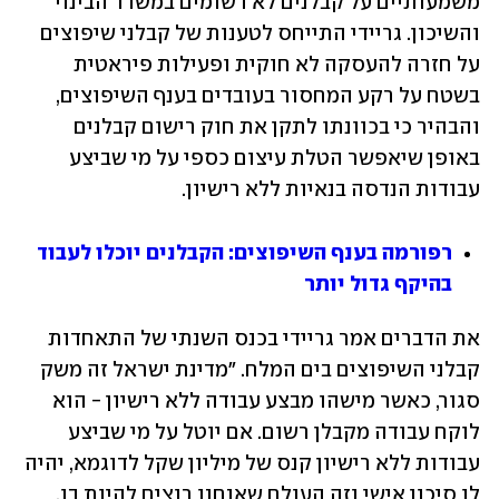
משמעותיים על קבלנים לא רשומים במשרד הבינוי 
והשיכון. גריידי התייחס לטענות של קבלני שיפוצים 
על חזרה להעסקה לא חוקית ופעילות פיראטית 
בשטח על רקע המחסור בעובדים בענף השיפוצים, 
והבהיר כי בכוונתו לתקן את חוק רישום קבלנים 
באופן שיאפשר הטלת עיצום כספי על מי שביצע 
עבודות הנדסה בנאיות ללא רישיון.
רפורמה בענף השיפוצים: הקבלנים יוכלו לעבוד 
בהיקף גדול יותר
את הדברים אמר גריידי בכנס השנתי של התאחדות 
קבלני השיפוצים בים המלח. "מדינת ישראל זה משק 
סגור, כאשר מישהו מבצע עבודה ללא רישיון - הוא 
לוקח עבודה מקבלן רשום. אם יוטל על מי שביצע 
עבודות ללא רישיון קנס של מיליון שקל לדוגמא, יהיה 
לו סיכון אישי וזה העולם שאנחנו רוצים להיות בו. 