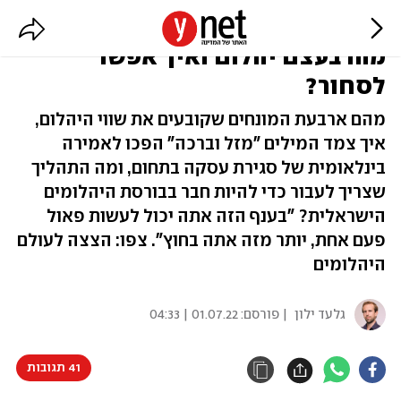
"תמיד אפשר להפוך את זה לכסף":
מהו בעצם יהלום ואיך אפשר
לסחור?
מהם ארבעת המונחים שקובעים את שווי היהלום,
איך צמד המילים "מזל וברכה" הפכו לאמירה
בינלאומית של סגירת עסקה בתחום, ומה התהליך
שצריך לעבור כדי להיות חבר בבורסת היהלומים
הישראלית? "בענף הזה אתה יכול לעשות פאול
פעם אחת, יותר מזה אתה בחוץ". צפו: הצצה לעולם
היהלומים
גלעד ילון
| פורסם:
01.07.22 | 04:33
41 תגובות