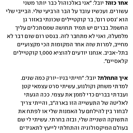
אחד כזה?
 יובל: "אני באלכוהול כבר יותר משני 
עשורים. ועכשיו עובד על הבר הרביעי שלי. הבייבי שלי 
הוא 'גסט רום', בר קוקטיילים שכונתי באזור גן 
החשמל. בברים יש תמיד תחושה שמסתכלים עליך 
מלמעלה, ואני לא מתחבר לזה. בגסט רום שום דבר לא 
מחייב, למרות שזה אחד המקומות הכי מקצועיים 
בתל-אביב. אנחנו יודעים להוציא 1,000 קוקטיילים 
קלאסיים".
איך התחלת?
 יובל: "חייתי בניו-יורק כמה שנים. 
למדתי משחק וקולנוע, עשיתי סרט עצמאי קטן 
ועבדתי בברים כדי לממן את עצמי. ככה הגעתי 
לאליטה של התעשייה הזו בארה"ב, והייתי צריך 
לבחור בין להילחם על האמנות שלי או לפתח את 
התשוקה השנייה שלי, ובזה בחרתי. עשיתי לי שם 
בעולם המיקסולוגיה והתחלתי לייעץ לתאגידים 