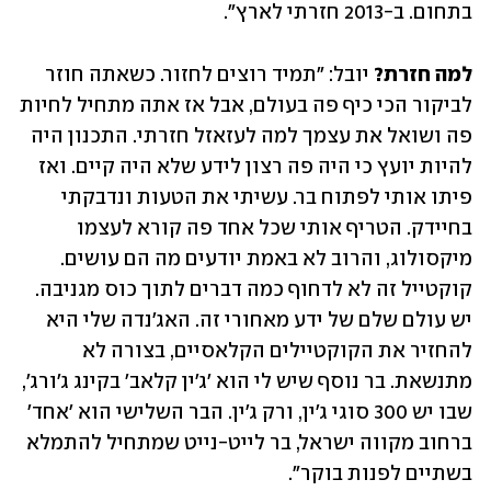
בתחום. ב-2013 חזרתי לארץ".
למה חזרת?
 יובל: "תמיד רוצים לחזור. כשאתה חוזר 
לביקור הכי כיף פה בעולם, אבל אז אתה מתחיל לחיות 
פה ושואל את עצמך למה לעזאזל חזרתי. התכנון היה 
להיות יועץ כי היה פה רצון לידע שלא היה קיים. ואז 
פיתו אותי לפתוח בר. עשיתי את הטעות ונדבקתי 
בחיידק. הטריף אותי שכל אחד פה קורא לעצמו 
מיקסולוג, והרוב לא באמת יודעים מה הם עושים. 
קוקטייל זה לא לדחוף כמה דברים לתוך כוס מגניבה. 
יש עולם שלם של ידע מאחורי זה. האג'נדה שלי היא 
להחזיר את הקוקטיילים הקלאסיים, בצורה לא 
מתנשאת. בר נוסף שיש לי הוא 'ג'ין קלאב' בקינג ג'ורג', 
שבו יש 300 סוגי ג'ין, ורק ג'ין. הבר השלישי הוא 'אחד' 
ברחוב מקווה ישראל, בר לייט-נייט שמתחיל להתמלא 
בשתיים לפנות בוקר".