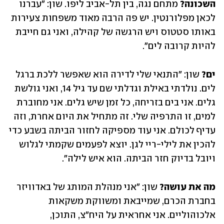
השכונה?
 מתחם נגה, בין תל-אביב ליפו. שון: "עברנו 
לכאן מפלורנטין. יש פה הרבה מאוד משפחות צעירות 
באותו סטטוס ויש הרגשה של קהילה, ואני גם חייבת 
להיות קרובה לים".
ים?
 שון: "התנאי שלי לדירה הוא שאפשר ללכת ברגל 
לים. נולדתי באילת וגדלתי שם עד גיל 14, ואני גולשת 
גלים. אני בים בזריחה, כל זמן שיש גלים. אני מחוברת 
למים, זו התרפיה שלי. זה מתחיל את היום אחרת, וזה 
עדיף לכולם. אני עוד מספיקה לחזור הביתה בשבע כדי 
להכין את לילי-ריי לגן. יוצא לפעמים שקמתי לגלוש 
ויובל בדיוק חזר הביתה. הוא איש לילה".
מה את עושה?
 שון: "אני מנהלת המותג של באדוויזר 
בחברת הכרם, שמייבאת ומשווקת משקאות 
אלכוהוליים. אני אחראית על היח"צ, התוכן, 