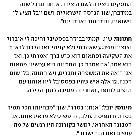
ועוסקים ביצירה לשם היצירה. אנחנו גם כל שנה 
במידברן, שזו הגרסה הישראלית, ושם יובל הציע לי 
נישואים, והתחתנו באותו יום".
חתונה?
 שון: "קמתי בבוקר בפסטיבל וחיכה לי אוברול 
נצנצים משוגע שאהבתי ולא קניתי. ואז הלכנו לראות 
את השקיעה ופתאום הוא כרע ברך ואמרתי כן. ואז 
הוא אמר, 'אם אמרת כן, החתונה היא עכשיו'. פתאום 
אני רואה את המשפחה וחברים, ויש חתונה, בלי שום 
הכנה. 12 אלף איש שהיו בפסטיבל ליוו אותנו עם 
תופים לחופה, ואחרי זה מסיבה לתוך הלילה. 
מינוס? 
יובל: "אנחנו בסדר". שון: "מבחינתו הכל תמיד 
בסדר. זו תפיסת עולם, זה פשוט לא מדאיג אותו. אני 
המבוגר האחראי. למשל בקורונה היו רגעים של מה 
עושים ואם הבר ישרוד".