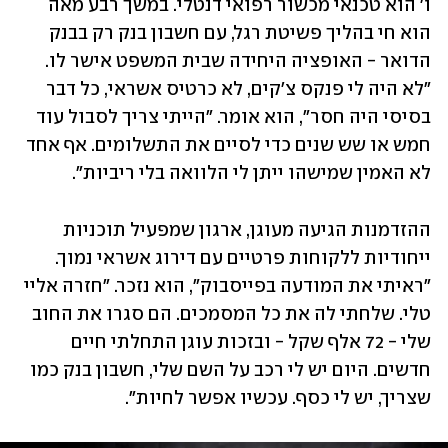
ו' הוא טכנאי מכשור רפואי דנטלי. במשך רבע מאה 
הוא חי בהליך פשיטת רגל, עם חשבון בנק רק בבנק 
הדואר - האופציה היחידה שבית המשפט אישר לו. 
"לא היה לי פנקס צ'קים, לא כרטיס אשראי, כל דבר 
בסיסי היה חסר", הוא אומר. "הייתי צריך לסבול עוד 
חמש או שש שנים כדי לסיים את התשלומים. אף אחד 
לא האמין שמישהו ייתן לי הלוואה בלי ריביות".
ההזדמנות הגיעה מעוגן, ארגון שמפעיל תוכניות 
ייחודיות ללקוחות פרטיים עם דירוג אשראי נמוך. 
"ראיתי את המודעה בפייסבוק", הוא נזכר. "חזרה אליי 
טלי. שלחתי לה את כל המסמכים. הם סגרו את החוב 
שלי - 72 אלף שקל - ובזכות עוגן התחלתי חיים 
חדשים. היום יש לי רכב על השם שלי, חשבון בנק כמו 
שצריך, יש לי כסף. עכשיו אפשר לחיות".