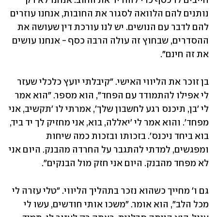
חייבים לו כסף כדי להוריד את החוב. אנחנו לא רק 
נותנים להם הלוואה לסגור את החובות, אנחנו עוזרים 
להם לדבר עם הנושים. יש לנו עורכת דין שעושה את 
ההסדרים, שבחוץ זה עולה הרבה כסף - אנחנו עושים 
את זה חינם".
בן זוכר את הליווי האישי. "קיבלתי יועץ כלכלי שעזר 
לי אפילו להתמודד עם הפחד", הוא מספר. "הוא אמר 
לי 'בן, תיכנס רגע לחשבון שלך', אמרתי לו 'תקשיב, אני 
מפחד'. והוא אמר לי 'יאללה, בוא, אני מחזיק לך יד ביד, 
בוא ביחד ניכנס'. בזכותו ובזכות כמה שיחות 
ומפגשים, למדתי להתגבר על החרדה מהבנק. היום אני 
לא מפחד מהבנק. היום אני חזק מול הבנקים".
גם ו' מחייך כשהוא נזכר בתהליך הליווי. "טלי עזרה לי 
מכל הלב", הוא אומר. "משכו אותי חודשים, עשו לי 