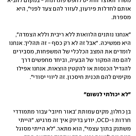
משרד האוצר החליט לחפש פתרונות - במקום להביא 
אותם לחדלות פירעון, לעזור להם צעד לפני", היא 
מספרת.
"אנחנו נותנים הלוואות ללא ריבית וללא הצמדה", 
היא ממשיכה. "אבל זה לא רק כסף - זה תהליך. אנחנו 
לומדים את המצב הכלכלי של המשפחות, מסבירים 
להם מה המקור של הבעיה, וביחד מחפשים דרך 
להגדיל הכנסות או להקטין הוצאות. אנחנו אפילו 
מקימים להם תכנית חיסכון. זה ליווי יסודי".
"לא יכולתי לנשום"
בן כחלון, מקים עמותת 'באור חיובי' עבור מתמודדי 
חרדות ו-OCD, יודע בדיוק איך זה מרגיש. "הייתי 
משתנק בתוך עצמי", הוא מתאר. "לא הייתי מסוגל 