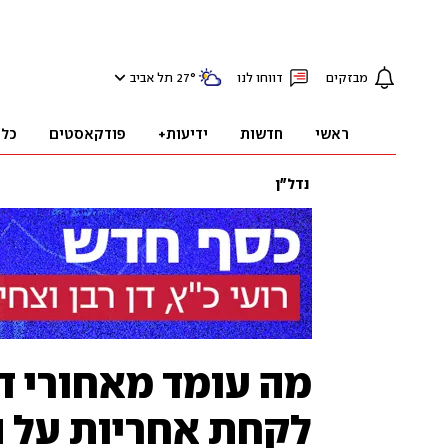
מבזקים
דווחו לנו
°
27
תל אביב
ראשי
חדשות
ידיעות+
פודקאסטים
כלכ
נדל"ן
מה עומד מאחורי ד
לקחת אחריות על 