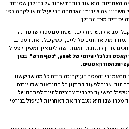
כל דמיון. זה לא סתם שהמדינה מגלגלת את האחריות, היא עוד כותבת שחור על גבי לבן שסירוב 
של הקבלן לפעול, זאת אומרת להעסיק על חשבונו את שירותי האבטחה הכי יעילים או לקחת לפי 
ה יסודית מצד הקבלן.
"זו פעם ראשונה שאנחנו נתקלים בזה, שקבלן מביא לתשומת ליבנו שפורסם מכרז שהמדינה 
מעבירה בו בעצם לקבלן את האחריות להתמודד מול ארגונים פליליים, וכשקיבלנו את המכתב 
הזה פנינו באופן מיידי לרגולטור, אנחנו מחכים עדיין לתגובתו ואנחנו שוקלים איך נמשיך לפעול 
לריאיונות המלאים האזינו לפודקאסט הכלכלי היומי של ynet, "כסף חדש", בנגן 
קציות הפודקאסטים.
בפנייה לרשות מקרקעי ישראל אמרה בכר מסאמי כי "המסר העיקרי זה קודם כל מה שביקשנו 
במכתב הפנייה שלנו, שזה למחוק את הדבר הזה. צריך לפעול לתיקון כל ההוראות שקשורות 
בנושא הזה. האחריות לטיפול והעלויות בטיפול בפשיעה כלכלית צריכים להיות לפתחה של 
המדינה. לא יישמע דבר כזה שרמ"י מוציאה מכרז שבו היא מעבירה את האחריות לטיפול בגורמי 