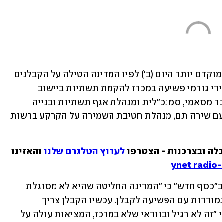
 מוקדם יותר היום (ב') לפיו המדינה הטילה על הקבלנים 
אחריות אישית על כל פגיעה שתיגרם על ידי גורמי פשיעה במכרז להקמת תשתיות ביישוב 
טורעאן, שוחחנו ב"כסף חדש" עם שירי בכר מסאמי, סמנכ"לית ומנהלת אגף תשתיות ובנייה 
חוזית בהתאחדות הקבלנים בוני הארץ, ועם שירה תם, מנהלת חטיבת השמירה על הקרקע ברשות 
לה ובצרכנות - הצטרפו 
לערוץ הטלגרם שלנו
 והאזינו 
y
בכר מסאמי מהתאחדות הקבלנים אמרה ב"כסף חדש" כי "המדינה החליטה שהיא לא מסוגלת 
להתמודד והיא הפריטה למעשה את ההתמודדות עם הפשיעה לקבלן. עכשיו הקבלן צריך 
להתמודד עם הפשיעה לבד". עוד אמרה כי "זה לא רגיל ובוודאי שלא במרכז, המציאות עולה על 