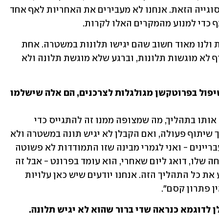
המשפט, תיקוני חקיקה ועוד כדי לטפל בסוגייה הזאת. אנחנו לא מעבירים את האחריות לאף אחד 
 כדי למנוע מהמקרים האלו לקרות.
"אבל גם הקבלנים סובלים מאותה אלימות ולנו מאוד חשוב שהם יגישו תלונות במשטרה. אחת 
מהבעיות שאנחנו מתמודדים איתם שבסוף לא מוגשות תלונות, וברגע שלא מוגשת תלונה ולא 
את יודעת שבסוף העלויות האלה של הטיפול בפרוטקשן מגולגלות לצרכנים, הם אלה שישלמו 
קבלן שזוכה במכרז יודע שאנחנו מלווים אותו בתהליך, מה שמצופה ממנו זה להתגייס כדי 
להילחם איתנו בתופעה הזאת ובסוף צריך שיתוף פעולה, ואם הקבלן לא יגיש תונה במשטרה ולא 
יסייע לנו לבוא ולקדם תהליך נגד אותם עבריינים - ואני לגמרי מבינה שזו התמודדות לא פשוטה 
מול גורמים עבריינים. הקבלן דואג למשפחה שלו, דואג ליום שאחרי, הוא עומד בפרונט - אבל זה 
אחד הדברים הראשונים שצריך כדי להניע את כל התהליך הזה. אנחנו יודעים שיש כאן עלויות 
ן פתרון קסם". 
ן לדוגמא כנראה שדי ברור שהוא לא יגיש תלונה.