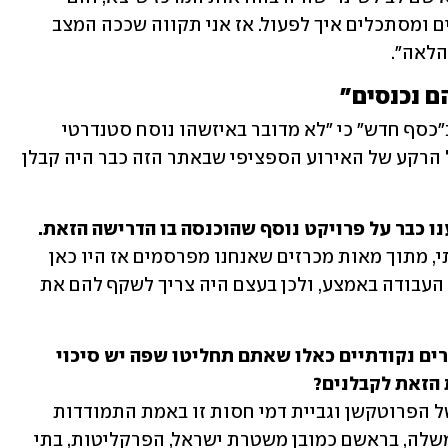
יושבים ומתקנים כרגע את המרכז וחושבים ומסתכלים איך לפעול. אז אני תקווה שככה המצב 
הלאה".
ם נכנסים"
מנגד, תם מרשות מקרקעי ישראל אמרה ב"כסף חדש" כי "לא מדובר באיזשהו נוסח סטנדרטי 
עכשיו של כל מכרזי רמ"י, זה פורסם בגלל הרקע של האירוע הספציפי שבאתר הזה כבר היה קבלן 
נו כבר על פרויקט נוסף שהוכנסה בו הדרישה הזאת.
"מדובר באירוע דומה אבל זה מאוד נקודתי, מתוך מאות מכרזים שאנחנו מפרסמים אז היו כאן 
אירועים נקודתיים של קבלנים שעזבו את העבודה באמצע, ולכן בעצם היה צריך לשקף להם את 
זאת אומרת שיכול להיות שיהיו עוד מקרים נקודתיים כאלו שאתם תחליטו שפה יש סיכוי 
 הזאת לקבלנים? 
"תראה, בסוף ההתמודדות עם הסוגייה של הפרוטקשן וגביית דמי חסות זו באמת התמודדות 
כאובה שצריך התגייסות של כל גופי הממשלה, בראשם כמובן משטרת ישראל, הפרקליטות, בתי 