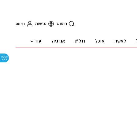
חיפוש
נגישות
כניסה
עוד
לאשה
אוכל
נדל"ן
אנרגיה