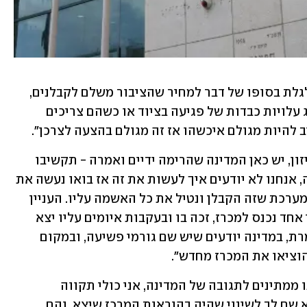
בנוגע לעלות של נזקי הפרוטקשן, שמתגלגלת בסופו של דבר למחיר שהציבור משלם לקבלנים, 
אמרה כי "זה נכון שקבלנים צריכים לספוג עלויות כבדות של פגיעה בציוד או כשהם צריכים 
ב להיות מגולם איכשהו אז זה מגולם בהצעה לצרכן".
"אנחנו מדברים פה על סיטואציה שאין איזון, יש כאן המדינה שהרימה ידיים ואמרה - תקשיבו 
אנחנו לא מסוגלים להתמודד עם הפשיעה, אנחנו לא יודעים איך לעשות את זה אז בואו נעשה את 
הדבר הכי קל, ניקח את הגורם הכי חלש במערכת שזה הקבלן ונטיל את כל האשמה עליו. העניין 
עם המכרז הספציפי הזה הוא שכבר קבלן אחד נכנס למכרז, זכה בו ובעקבות איומים עליו יצא 
מהמכרז - זה כתוב במכרז עצמו. זאת אומרת, במדינה יודעים שיש שם גורמי פשיעה, ובמקום 
וציאו את המכרז מחדש".
לסיכום אמרה בכר מסאמי כי "כרגע אנחנו ממתינים לתגובה של המדינה, אני כולי תקווה 
שהרגולטור שזה משרד הבינוי והשיכון לא שם לב לשינוי שהיה בהוראות המרכז שיצא, והם 