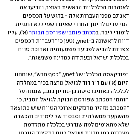
לאזהרות הכלכלנית הראשית באוצר, והביעו את 
דאגתם מפני העברות אלה - בדגש על הכספים 
המיועדים לחינוך החרדי שאינו רשמי ללא התניית 
לימודי ליבה. ב
מכתב פומבי שפורסם הבוקר
 (א'), עליו 
דווח לראשונה ב-ynet, נטען כי "העברות הכספים 
צפויות להביא לפגיעה משמעותית וארוכת טווח 
בכלכלת ישראל ובעתידה כמדינה משגשגת".
בפודקאסט הכלכלי של ynet, "כסף חדש", שוחחנו 
היום (א') עם ד"ר דוד לגזיאל, מרצה בכיר במחלקה 
לכלכלה באוניברסיטת בן-גוריון בנגב, שנמנה על 
חותמי המכתב שפורסם הבוקר. לגזיאל הסביר, כי 
"המכתב מזהיר מהנזקים ארוכי הטווח שיש כתוצאה 
מהשקעה ממשלתית וסבסוד של לימודים והכשרה 
שלא מתאימים למה שנדרש בכלכלה מתקדמת 
מערבית כמו מדינת ישראל. כיום בתקציב הנוכחי 