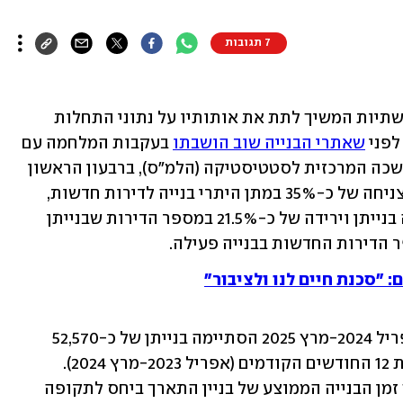
7 תגובות
המחסור בעובדים זרים בענף הבנייה והתשתיות המשיך לתת את אותותיו על נתוני התחלות 
פני 
שאתרי הבנייה שוב הושבתו
 בעקבות המלחמה עם 
איראן. לפי נתונים שפרסמה היום (א') הלשכה המרכזית לסטטיסטיקה (הלמ"ס), ברבעון הראשון 
של שנת 2025 (חודשים ינואר-מרץ) חלה צניחה של כ-35% במתן היתרי בנייה לדירות חדשות, 
ירידה של כ-12% במספר הדירות שהחלה בנייתן וירידה של כ-21.5% במספר הדירות שבנייתן 
: "סכנת חיים לנו ולציבור"
עוד עולה מהנתונים כי ב-12 החודשים אפריל 2024-מרץ 2025 הסתיימה בנייתן של כ-52,570 
דירות חדשות - ירידה של כ-14.4% לעומת 12 החודשים הקודמים (אפריל 2023-מרץ 2024). 
מדובר בשפל של כ-3 שנים. בהתאם, משך זמן הבנייה הממוצע של בניין התארך ביחס לתקופה 