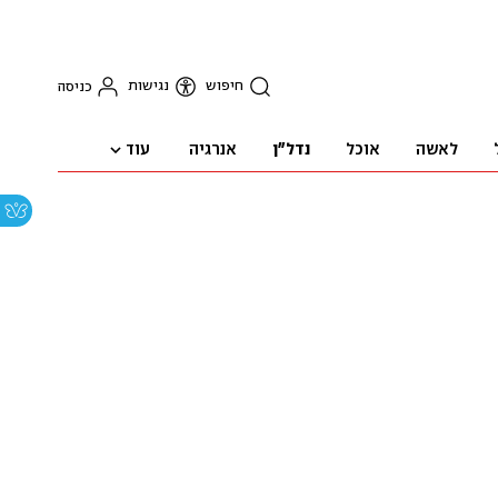
חיפוש
נגישות
כניסה
עוד
לאשה
אוכל
נדל"ן
אנרגיה