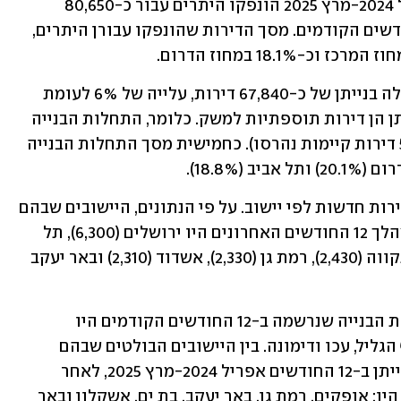
אשר להיתרי בנייה, ב-12 החודשים אפריל 2024-מרץ 2025 הונפקו היתרים עבור כ-80,650 
דירות, עלייה של כ-10.9% לעומת 12 החודשים הקודמים. מסך הדירות שהונפקו עבורן היתרים, 
אשר להתחלות בנייה, באותה תקופה החלה בנייתן של כ-67,840 דירות, עלייה של 6% לעומת 
אשתקד. כ-92.5% מהדירות שהחלה בנייתן הן דירות תוספתיות למשק. כלומר, התחלות הבנייה 
נטו  עומדות על כ-62,740 דירות (כ-5,100 דירות קיימות נהרסו). כחמישית מסך התחלות הבנייה 
בלמ"ס בודקים את התחלות הבנייה של דירות חדשות לפי יישוב. על פי הנתונים, היישובים שבהם 
החלה בנייתן של יותר מ-2,000 דירות במהלך 12 החודשים האחרונים היו ירושלים (6,300), תל 
אביב-יפו (5,410), אופקים (3,170), פתח תקווה (2,430), רמת גן (2,330), אשדוד (2,310) ובאר יעקב 
היישובים שבהם נמשכה העלייה בהתחלות הבנייה שנרשמה ב-12 החודשים הקודמים היו 
ירושלים, פתח תקווה, קריית ביאליק, נוף הגליל, עכו ודימונה. בין היישובים הבולטים שבהם 
נרשמה עלייה במספר הדירות שהחלה בנייתן ב-12 החודשים אפריל 2024-מרץ 2025, לאחר 
ירידות שנרשמו ב-12 החודשים הקודמים היו: אופקים, רמת גן, באר יעקב, בת ים, אשקלון ובאר 