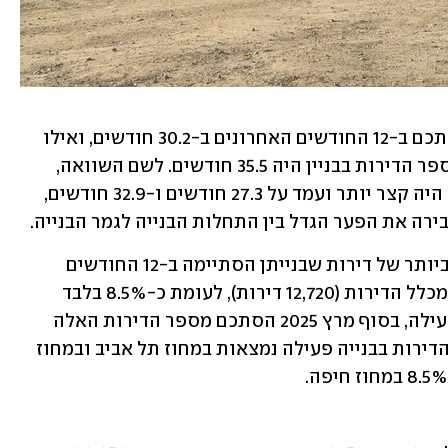
כך, משך זמן הבנייה הממוצע של בניין הסתכם ב-12 החודשים האחרונים ב-30.2 חודשים, ואילו 
ממוצע משך זמן הבנייה המשוקלל לפי מספר הדירות בבניין היה 35.5 חודשים. לשם השוואה, 
ב-12 החודשים הקודמים משך זמן הבנייה היה קצר יותר ועמד על 27.3 חודשים ו-32.9 חודשים, 
רה את הפער הגדל בין התחלות הבנייה לגמר הבנייה.
הנתונים מצביעים על כך שהאחוז הגבוה ביותר של דירות שבנייתן הסתיימה ב-12 החודשים 
האחרונים היה במחוז המרכז – כ-24.2% מכלל הדירות (12,720 דירות), לעומת כ-8.5% בלבד 
במחוז חיפה (לוח 2). לגבי דירות בבנייה פעילה, בסוף מרץ 2025 הסתכם מספר הדירות האלה 
בכ-188,800 יחידות דיור. כמחצית מכלל הדירות בבנייה פעילה נמצאות במחוז תל אביב ובמחוז 