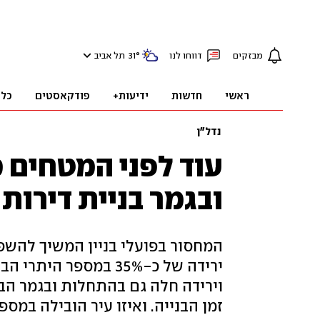
מבזקים
דווחו לנו
°
31
תל אביב
ראשי
חדשות
ידיעות+
פודקאסטים
כלכ
נדל"ן
עוד לפני המטחים 
ובגמר בניית דירות
ירידה של כ-35% במספר
וירידה חלה גם בהתחלות ובגמר ה
זמן הבנייה. ואיזו עיר הובילה במ