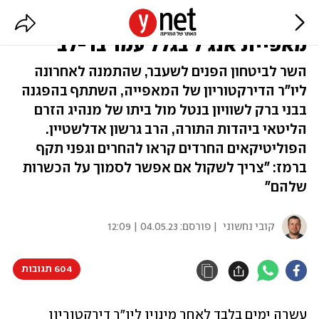
גפני ודרעי קוראים לחרם על
מאפיית אנג'ל בגלל עמר בר-לב
השר לביטחון הפנים לשעבר, שהתמנה לאחרונה
ליו"ר הדירקטוריון של המאפייה, השתתף בהפגנה
בבני ברק לשוויון בנטל מול ביתו של מנהיג הזרם
הליטאי ביהדות התורה, הרב גרשון אדלשטיין.
הפוליטיקאים החרדים קראו להחרים וגפני תקף
ברמז: "צריך לשקול אם אפשר לסמוך על הכשרות
שלהם"
קובי נחשוני
| פורסם:
04.05.23 | 12:09
604 תגובות
עשרה ימים בלבד לאחר מינויו ליו"ר דירקטוריון 