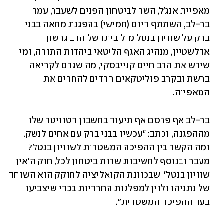
מאפיית אנג'ל, השר לביטחון הפנים לשעבר, עמר 
בר-לב, השתתף היום (חמישי) בהפגנת מחאה בבני 
ברק על שוויון בנטל מול ביתו של הרב גרשון 
אדלשטיין, מנהיג האגף הליטאי ביהדות התורה, ומי 
שירש את הרב חיים קנייבסקי, מה שגרם לקריאה 
ברשת ובקרב פוליטקאים חרדים להחרים את 
המאפייה. 
בר-לב אף פרסם אף תיעוד בחשבון הטוויטר שלו 
מההפגנה, וכתב: "עכשיו בבני ברק עם אחים לנשק. 
ומה הקשר בין ההפיכה המשטרית לשוויון בנטל? 
מעבר ובנוסף לחשיבות שרות ביטחון לכל, חוק ה'אין 
שוויון בנטל', שבכוונת הקואליציה לחוקק הוא השוחד 
של נתניהו ולוין למפלגות החרדיות בכדי שיצביעו 
בעד ההפיכה המשטרית".