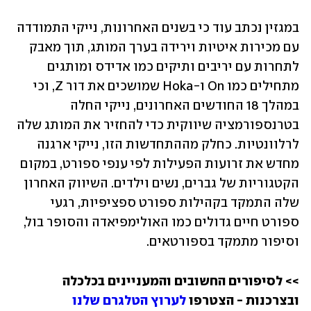
במגזין נכתב עוד כי בשנים האחרונות, נייקי התמודדה 
עם מכירות איטיות וירידה בערך המותג, תוך מאבק 
לתחרות עם יריבים ותיקים כמו אדידס ומותגים 
מתחילים כמו On ו-Hoka שמושכים את דור Z, וכי 
במהלך 18 החודשים האחרונים, נייקי החלה 
בטרנספורמציה שיווקית כדי להחזיר את המותג שלה 
לרלוונטיות. כחלק מההתחדשות הזו, נייקי ארגנה 
מחדש את זרועות הפעילות לפי ענפי ספורט, במקום 
הקטגוריות של גברים, נשים וילדים. השיווק האחרון 
שלה התמקד בקהילות ספורט ספציפיות, רגעי 
ספורט חיים גדולים כמו האולימפיאדה והסופר בול, 
וסיפור מתמקד בספורטאים.
>> לסיפורים החשובים והמעניינים בכלכלה 
ובצרכנות - הצטרפו 
לערוץ הטלגרם שלנו