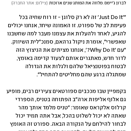
לברון ג'יימס. מלווה את המותג שנים ארוכות
(
צילום: אתר החברה
)
"'Just Do It' זה לא רק סלוגן - זו רוח שחיה בכל 
פעימת לב של ספורט. זו האמונה שיחד, אנחנו יכולים 
להגיע, לאחד ולהעלות את עצמנו מעבר למה שחשבנו 
שאפשרי", אומרת ניקול גרהאם, סמנכ"לית השיווק. 
"עם 'Why Do It?', אנחנו מציתים את הניצוץ הזה 
לדור חדש, מאתגרים אותם לצעוד קדימה באומץ, 
לבטוח בפוטנציאל שלהם ולגלות את הגדולה 
שמתגלה ברגע שהם מחליטים להתחיל".
בקמפיין שבו מככבים ספורטאים צעירים רבים, מופיע 
גם אלוף אליפות ארה"ב הפתוחה בטניס, הספרדי 
קרלוס אלקראס שאומר: "טניס מלמד אותך מהר 
שאתה לא יכול לשלוט בהכל, אבל אתה תמיד יכול 
לבחור להילחם על הנקודה הבאה. ספורט זה האומץ 