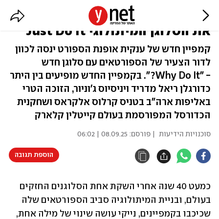
כמעט 40 שנה אחרי: נייקי משנה
את הסלוגן המיתולוגי Just Do It
קמפיין חדש של ענקית אופנת הספורט ינסה לכוון
לדור הצעיר של הספורטאים עם סלוגן חדש
- "Why Do It?". בקמפיין החדש מופיעים בין היתר
כדורגלן ריאל מדריד ויניסיוס ג'וניור, הזוכה הטרי
באליפות ארה"ב בטניס קרלוס אלקראס ושחקנית
הכדורסל המפורסמת בעולם קייטלין קלארק
סוכנויות הידיעות
| פורסם:
08.09.25 | 06:02
הוספת תגובה
כמעט 40 שנה אחרי השקת אחת הסלוגנים החזקים 
בעולם, ובניית המיתולוגיה סביב הספורטאים שלה 
שכיכבו בקמפיינים, נייקי עושה שינוי של מילה אחת, 