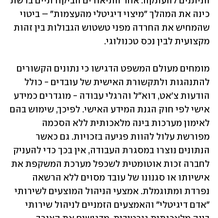
הניתנים להעתקה. אחד ‏התיאורים הביקורתיים ברשת 
כינה את המהלך "מיצוי דיגיטלי מהעצמות" – ביטוי 
שהמחיש את החרדה ‏מפני טשטוש הגבולות בין זהות 
מקצועית לבין נכס טכנולוגי.‏
מומחים מעולם המשפט הדגישו כי נתונים הקשורים 
להתנהגות ולתקשורת האישית של עובדים - כולל 
‏הודעות צ'אט, דוא"ל והרגלי עבודה - מוגדרים כמידע 
אישי לפי חוק הגנת המידע האישי. לפיכך, שימוש ‏בהם 
לאימון מערכות בינה מלאכותית ללא הסכמה 
מפורשת עלול להוות פגיעה בזכויות. גם כאשר 
הנתונים ‏נוצרו במסגרת העבודה, אין בכך כדי להעניק 
לחברה זכות אוטומטית לשכפל מערכת המשקפת את 
‏אישיותו או סגנונו של עובד מסוים ללא הרשאה 
נפרדת ומתוגמלת. אמצעי הניהול המוצעים לשירותי 
"אדם ‏דיגיטלי" והאמצעים הזמניים לניהול שירותי 