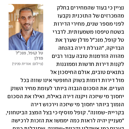
נציין כי בעוד שהמחירים בחלק 
מהמכרזים של התוכנית נקבעו 
לפני מספר שנים, מחירי הדירות 
בשטח טיפסו משמעותית. לדברי 
טל קופל, מנכ"ל מדלן שערך את 
הבדיקה, "הגרלת דירה בהנחה 
טל קופל, מנכ"ל 
מהווה הזדמנות טובה עבור רבים 
מדלן
לקנות דירות חדשות וממוגנות 
צילום: אורית פניני
בתנאים טובים, אולם החיסכון אל 
מול דירות דומות בשוק החופשי אינו שווה בכל 
הערים. את הסכום הגבוה ביותר לעומת מחיר השוק 
יחסוך מי שיזכה ויקנה דירה באילת, ואילו את הסכום 
הנמוך ביותר יחסוך מי שיזכה וירכוש דירה 
בקריית-שמונה". קופל מוסיף כי בצל המצב הביטחוני, 
"מעניין יהיה לראות כמה יממשו את הזכות לרכישה 
בערים כמו אשקלון וקריית-שמונה, שסובלות כיום 