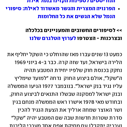
הנודיסטים לספינות הקזינו בנמל אילת
הפרנויה המצרית והגשר מאשדוד לאילת: סיפורי 
הנמל שלא הגשים את כל החלומות
>> לסיפורים החשובים והמעניינים בכלכלה 
ובצרכנות - הצטרפו 
לערוץ הטלגרם שלנו 
כמעט 13 שנים עברו מאז שהוחלט כי השקל יחליף את 
הלירה בישראל, ועד שזה קרה. כבר ב-4 ביוני 1969 
נחקק בכנסת חוק שלפיו יחידת המטבע תהיה 
ה"שקל", אולם ביצוע החוק  נדחה "למועד שימליץ 
עליו נגיד בנק ישראל". בנובמבר 1977 הגיעו הממשלה 
ובנק ישראל למסקנה שבשלו התנאים לביצוע החוק, 
ובחודש מאי 1978 אישרו ראש הממשלה מנחם בגין 
ושר האוצר שמחה ארליך את הצעת הנגיד להכין 
סדרת שטרות חדשות שבה שם המטבע יהיה "שקל" 
וערכיה יתקבלו עם מחיקת אפס אחד מערכי הלירות. 