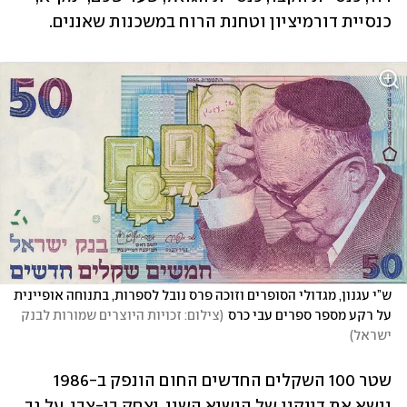
כנסיית דורמיציון וטחנת הרוח במשכנות שאננים.
ש”י עגנון, מגדולי הסופרים וזוכה פרס נובל לספרות, בתנוחה אופיינית 
על רקע מספר ספרים עבי כרס
(
צילום: זכויות היוצרים שמורות לבנק 
ישראל
)
שטר 100 השקלים החדשים החום הונפק ב-1986 
ונשא את דיוקנו של הנשיא השני, יצחק בן-צבי. על גב 