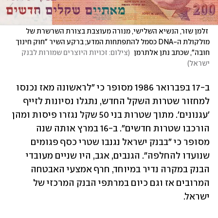
 זלמן שזר, הנשיא השלישי, מנורה מעוצבת בצורת השרשרת של 
מולקולת ה-DNA כסמל להתפתחות המדע; ברקע השיר "חוק חינוך 
חובה", שכתב נתן אלתרמן 
(
צילום: זכויות היוצרים שמורות לבנק 
ישראל
)
ב-17 בפברואר 1986 מסופר כי "לראשונה מאז נכנסו 
למחזור שטרות השקל החדש, נתגלו נסיונות לזייף 
'עגנונים'. מתוך שטרות בני 50 שקל נגזרו פיסות ומהן 
הורכבו שטרות חדשים". ב-16 במרץ אותה שנה 
מסופר כי "בבנק ישראל נגנבו שטרי כסף פגומים 
שנועדו להחלפה". הגנבים, אגב, היו שניים מעובדי 
הבנק במקרה נדיר במיוחד, חרף אמצעי האבטחה 
המרובים אז וגם כיום במרתפי הבנק המרכזי של 
ישראל.