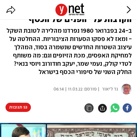
למה מנחם בגין לא הונצח על שטר?
הקרבות על "הפנים של הכסף"
ב-24 בפברואר 1980 נפרדנו מהלירה לטובת השקל
- ומאז לא פסקו הסערות הציבוריות. ההחלטה על
עיצוב השטרות החדשים שנשמרה בסוד, המהלך
למחיקת האפסים, מכת הזיופים וגם: מה משותף
לטדי קולק, נעמי שמר, יעקב חודורוב ויוסי בנאי?
החלק השני של סיפורי הכסף בישראל
גד ליאור
| פורסם:
11.03.22 | 06:14
53 תגובות