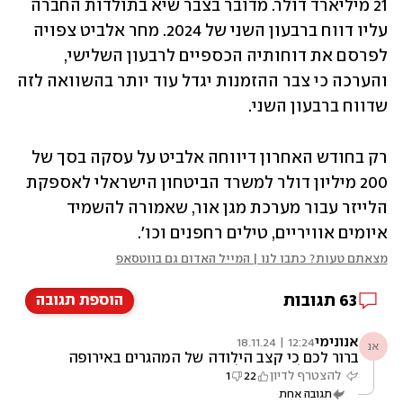
21 מיליארד דולר. מדובר בצבר שיא בתולדות החברה 
עליו דווח ברבעון השני של 2024. מחר אלביט צפויה 
לפרסם את דוחותיה הכספיים לרבעון השלישי, 
והערכה כי צבר ההזמנות יגדל עוד יותר בהשוואה לזה 
שדווח ברבעון השני. 
רק בחודש האחרון דיווחה אלביט על עסקה בסך של 
200 מיליון דולר למשרד הביטחון הישראלי לאספקת 
הלייזר עבור מערכת מגן אור, שאמורה להשמיד 
איומים אוויריים, טילים רחפנים וכו'. 
מצאתם טעות? כתבו לנו | המייל האדום גם בווטסאפ
63
תגובות
הוספת תגובה
אנונימי
12:24 | 18.11.24
אנ
ברור לכם כי קצב הילודה של המהגרים באירופה
העומד על פי 5 משל המקומים יזרז את הגעתם גם
להצטרף לדיון
22
1
למוקדי שלטון... נקווה שכל מערכות הנשק
תגובה אחת
הנמכרות לאירופה ישארו בידיים הנכונות.