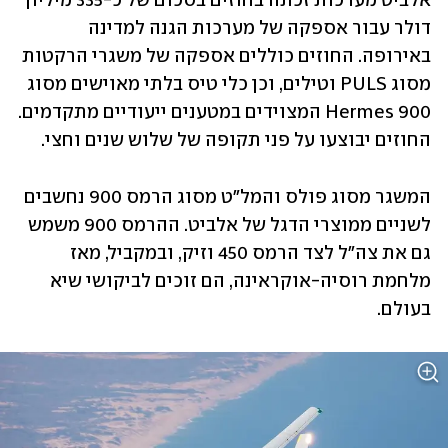
אלביט מערכות זכתה בחוזים בסכום של כ-335 מיליון 
דולר עבור אספקה של מערכות הגנה למדינה 
באירופה. החוזים כוללים אספקה של משגרי הרקטות 
מסוג PULS וטילים, וכן כלי טיס בלתי מאוישים מסוג 
Hermes 900 המצוידים במטענים ייעודיים מתקדמים. 
החוזים יבוצעו על פני תקופה של שלוש שנים וחצי.
המשגר מסוג פולס והמל"ט מסוג הרמס 900 נחשבים 
לשניים ממוצרי הדגל של אלביט. ההרמס 900 משמש 
גם את צה"ל לצד הרמס 450 וזיק, ובמקביל, מאז 
מלחמת רוסיה-אוקראינה, הם זוכים לביקושי שיא 
בעולם.