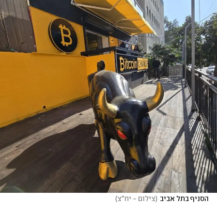
הסניף בתל אביב
(
צילום - יח"צ
)