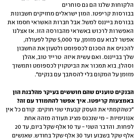
הלקוחות שלנו הם גם סוחרים 
בבורסות קריפטו. המון ישראלים מחזיקים חשבונות 
בבורסת בייננס למשל. אבל חברות האשראי חסמו את 
האפשרות לרכוש באשראי מהבורסה הזו. אז אצלנו 
אפשר לבוא עם מזומן, עד 5,000 שקל לפעולה, 
להכניס את הסכום לכספומט ולטעון את החשבון 
שלך בבייננס. ואם עשית איזה  טרייד טוב, אהלן 
וסהלן, בוא תמכור את הביטקוין לכספומט ותמשוך 
מזומן על המקום בלי להסתבך עם בנקים".
הבנקים טוענים שהם חוששים בעיקר מהלבנת הון 
באמצעות קריפטו. איך אפשר להתמודד עם זה?

"כשהקמתי את העסק קבעתי שני חוקים:  קודם כל אין 
אנונימיות - מי שנכנס מציג תעודה מזהה אחת 
לפחות. והדבר השני - עד 10 אלף שקל ביום, עד 20 
אלף שקל בשבוע ועד 30 אלף שקל בחודש. שאנשים 