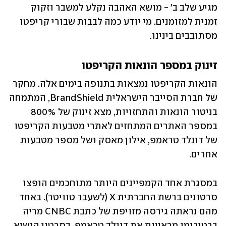
מגיע שלב ב' - מושא האהבה נקלע למשבר וזקוק 
זמנית למזומנים. מי יודע כמה לבבות שבורי קריפטו 
מסתובבים בינינו.
זינוק במספר הונאות הקריפטו
הונאות הקריפטו נמצאות בתנופה בימים אלה. מחקר 
של חברת הסייבר הישראלית BrandShield, המתמחה 
בניטור הונאות והתחזויות, מצא זינוק של 800% 
במספר האתרים המתחזים לאתרי מטבעות הקריפטו 
של דונלד טראמפ, אילון מאסק ושל מספר מטבעות 
אחרים.
במסגרת אחד הקמפיינים היותר מתוחכמים הופצו 
סרטונים ברשת החברתית X (לשעבר טוויטר). באחד 
מהם נראתה גירסה מזויפת של כתבת CNBC מריה 
ברטירומו מראיינת את דונלד טראמפ. בסרטון הנשיא 