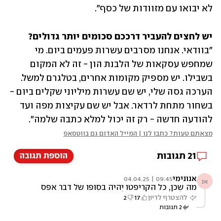
לא יבואו עם מזוודות של כסף".
יש לחצים להעביר דרככם סכומים יותר גדולים?

"בוודאי. אנחנו מסרבים עשרות פעמים ביום. מי 
שמחפש עסקאות של הלבנת הון - זה לא המקום 
בשבילו. יש מספיק מקומות אחרים, בטלגרם למשל. 
הערכה גסה שלי, יש שם עשרות מיליוני שקלים ביום - 
בשחור מתחת לרדאר. אבל יש שם עקיצות מפה ועד 
להודעה חדשה - רק זה יכול למלא כתבה שלמה".
מצאתם טעות? כתבו לנו | המייל האדום גם בווטסאפ
21
תגובות
הוספת תגובה
אנונימי
09:45 | 04.04.25
אנ
מה שכן, כל הקריפטו יהיה בסופו של דבר אפס
מוחלט, ההונאה הגדולה מכולן. מומחי השקעות
להצטרף לדיון
17
2
מהמפורסמים בעולם מזהירים.
2
תגובות