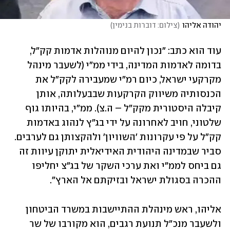
יהודה אליהו
(
צילום: דוברות בנימין
)
עוד הוא כתב: "נכון להיום מנוהלות אדמות קק"ל, 
בדומה לאדמות המדינה, בידי ממ"י (לשעבר מינהל 
מקרקעי ישראל, כיום רמ"י שמעבירה לקק"ל את 
הכנסותיה משיווק הקרקעות שבבעלותה, אותן 
קיבלה היסטורית מקק"ל – ה.צ). ממ"י, בהיותו גוף 
שלטוני, חויב לאחרונה על ידי בג"ץ לנהוג באדמות 
קק"ל על פי עקרונות 'השוויון' ולהקצותן גם לערבים. 
סביר שבמדינה היהודית האידיאלית יתוקן עיוות זה 
גם ביחס לממ"י ואת ערכי השקר של בג"צ יחליפו 
ההכרה בסגולת ישראל ובזיקתם אל הארץ".
אליהו, ראש מינהלת ההתיישבות במשרד הביטחון 
ולשעבר מנכ"ל תנועת רגבים, הוא מקורבו של שר 