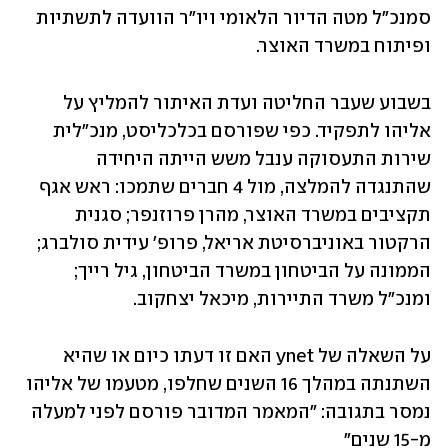
סמנכ"ל מטה הדיור הלאומי ויו"ר הוועדה לתשתיות 
ופיתוח במשרד האוצר.
בשבוע שעבר החליטה ועדת האיתור להמליץ על 
אליהו לתפקיד. כפי שפורסם בכלכליסט, מנכ"לית 
שירות התעסוקה ענבל משש הייתה היחידה 
שהתנגדה להמלצה, מול 4 חברים שתמכו: ראש אגף 
תקציבים במשרד האוצר, מהרן פרוזנפר; סגנית 
הרקטור באוניברסיטת אריאל, פרופ' עידית סולברג; 
הממונה על הביטחון במשרד הביטחון, גיל רייך; 
ומנכ"ל משרד התיירות, מיכאל יצחקוב.
על השאלה של ynet האם זו דעתו כיום או שהיא 
השתנתה במהלך 16 השנים שחלפו, מטעמו של אליהו 
נמסר בתגובה: "המאמר המדובר פורסם לפני למעלה 
מ-15 שנים"