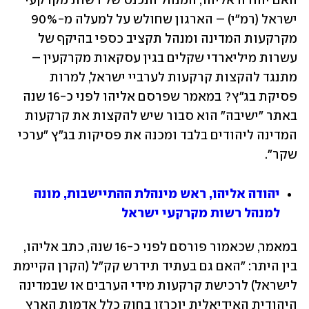
האם יהודה אליהו, המנהל הנכנס של רשות מקרקעי 
ישראל (רמ"י) – הארגון שחולש על למעלה מ-90% 
מקרקעות המדינה ומנהל תקציב כספי בהיקף של 
עשרות מיליארדי שקלים בגין עסקאות מקרקעין – 
מתנגד להקצות קרקעות לערביי ישראל, למרות 
פסיקת בג"ץ? במאמר שפרסם אליהו לפני כ-16 שנה 
באתר "ישיבה" הוא סבור שיש להקצות את קרקעות 
המדינה ליהודים בלבד ומכנה את פסיקות בג"ץ "ערכי 
שקר".
יהודה אליהו, ראש מינהלת ההתיישבות, מונה 
למנהל רשות מקרקעי ישראל
במאמר, שכאמור פורסם לפני כ-16 שנה, כתב אליהו, 
בין היתר: "האם גם בעתיד תידרש קק"ל (הקרן הקיימת 
לישראל) לרכישת קרקעות מידי הערבים או שבמדינה 
היהודית האידיאלית יוכרזו בחוק כלל אדמות הארץ 