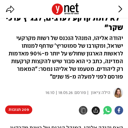
מנהל קרקעות המדינה כתב בעבר:
"לא לתת קרקע לערבים, לבג"ץ ערכי
שקר"
יהודה אליהו, המנהל הנכנס של רשות מקרקעי
ישראל, ומקורבו של סמוטריץ' שדחף למנותו
לראשות הארגון שחולש על יותר מ-90% מאדמות
המדינה, כתב כי הוא סבור שיש להקצות קרקעות
רק ליהודים. מטעמו של אליהו נמסר: "המאמר
פורסם לפני למעלה מ-15 שנים"
הילה ציאון
| פורסם:
18.05.26 | 16:10
209 תגובות