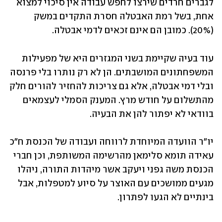
לגברים חרדים שירצו לחפש עבודה אין סיכוי למצוא 
אחת, בשל רמת האבטלה חסרת התקדים במשק 
(20%). כמובן הם אינם זכאים לדמי אבטלה.
עוד בעיה שקיימת בשני המגזרים היא של מפעילות 
המשפחתונים המושבתים. הן לא רק נותרו בלי פרנסה 
ובלי דמי אבטלה, אלא גם צריכות להחזיר להורים חלק 
מהתשלום על חודש מרץ. המענק הסמלי לעצמאים 
בוודאי לא יפתור להן את הבעיה.
יו"ר הוועדה המיוחדת לרווחה ועבודה של הכנסת ח"כ 
עאידה תומא סלימאן מהרשימה המשותפת, וכן חברי 
הכנסת משה גפני ויעקב אשר מיהדות התורה, ניהלו 
מגעים ממושכים עם האוצר על סיוע למטפלות, אבל 
בינתיים לא הגעו לפתרון.