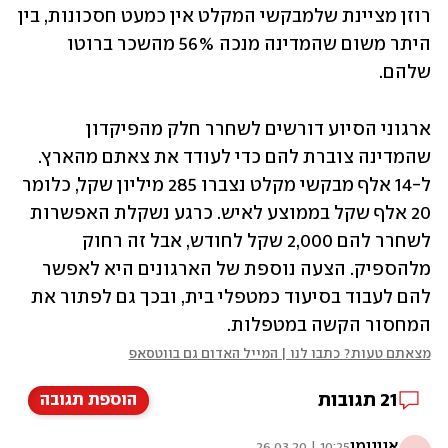
רוזן מציינת שלמבקשי המקלט אין כמעט חסכונות, בין 
היתר משום שהמדינה מנכה 56% מהשכר ברוטו 
שלהם.
ארגוני הסיוע דורשים לשחרר חלק מהפיקדון 
שהמדינה צוברת להם כדי לעודד את צאתם מהארץ. 
ל-14 אלף מבקשי מקלט נצברו 285 מיליון שקל, כלומר 
20 אלף שקל בממוצע לאיש. כרגע נשקלת האפשרות 
לשחרר להם 2,000 שקל לחודש, אבל זה רחוק 
מלהספיק. הצעה נוספת של הארגונים היא לאפשר 
להם לעבוד בסיעוד כמטפלי בית, ובכך גם לפתור את 
המחסור הקשה במטפלות.
מצאתם טעות? כתבו לנו | המייל האדום גם בווטסאפ
21
תגובות
הוספת תגובה
אנונימי
10:25 | 26.03.20