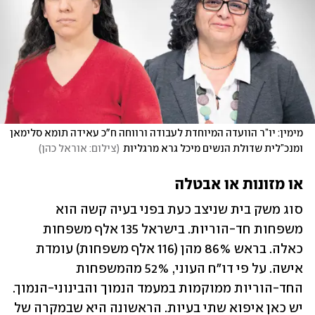
מימין: יו”ר הוועדה המיוחדת לעבודה ורווחה ח"כ עאידה תומא סלימאן 
ומנכ”לית שדולת הנשים מיכל גרא מרגליות
(
צילום: אוראל כהן
)
או מזונות או אבטלה
סוג משק בית שניצב כעת בפני בעיה קשה הוא 
משפחות חד-הוריות. בישראל 135 אלף משפחות 
כאלה. בראש 86% מהן (116 אלף משפחות) עומדת 
אישה. על פי דו"ח העוני, 52% מהמשפחות 
החד-הוריות ממוקמות במעמד הנמוך והבינוני-הנמוך. 
יש כאן איפוא שתי בעיות. הראשונה היא שבמקרה של 