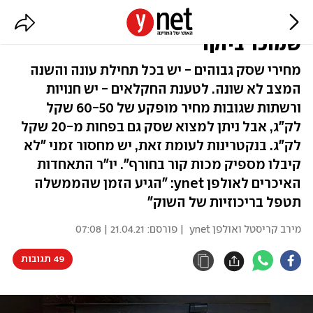
"אין מחסור בשסק. אל תקנו ממי
שמוכר ביוקר"
מחירי שסק גבוהים - יש בכל תחילת עונה והשנה
המצב לא שונה. לטענת החקלאים - יש חנויות
ורשתות שגובות מחיר מופקע של 60-50 שקל
לק"ג, אבל ניתן למצוא שסק גם בפחות מ-20 שקל
לק"ג. בנקטרינות לעומת זאת, יש מחסור זמני "לא
קיבלו מספיק מכות קור בחורף". יו"ר התאחדות
האיכרים לאולפן ynet: "הגיע הזמן שהממשלה
תטפל בריכוזיות של השוק"
מירב קריסטל ואולפן ynet
| פורסם:
21.04.21 | 07:08
49 תגובות