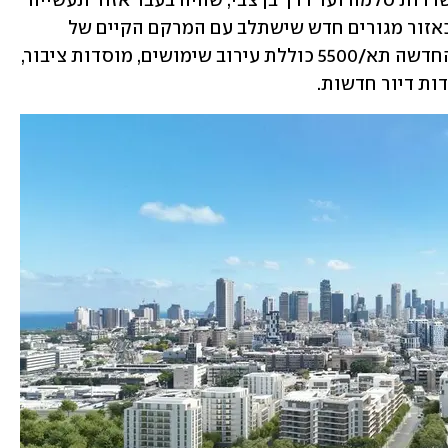
בעשור האחרון. מדובר בשטח שמדרום לשדרות סלמה ועד דרך בן צבי, שהיה בעבר אזור תעשייה 
זעירה וכיום מוגדר בתוכניות העירוניות כאזור מגורים חדש שישתלב עם המרקם הקיים של 
פלורנטין. התוכנית העירונית הכוללנית החדשה תא/5500 כוללת עירוב שימושים, מוסדות ציבור, 
דות דיור חדשות.