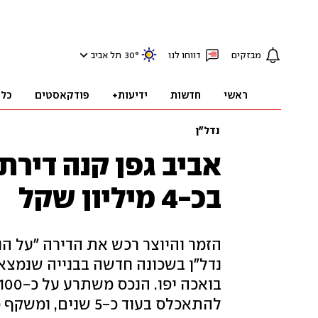
מבזקים
דווחו לנו
°
30
תל אביב
ראשי
חדשות
ידיעות+
פודקאסטים
כלכ
נדל"ן
בכ-4 מיליון שקל
נדל"ן בשכונה חדשה בבנייה שנמצא
להתאכלס בעוד כ-5 שנים, ומשקף מחיר של כ-40 אלף שקל למ"ר