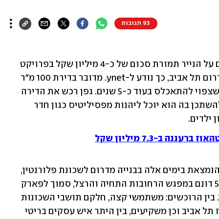
93 תגובות
הזמר והיוצר אביב גפן רכש דירת 4 חדרים על הנייר תמורת סכום של כ-4 מיליון שקל בפרויקט 
WHITE של החברות אקרו וטרה נדל"ן בדרום תל אביב, כך נודע ל-ynet. מדובר בדירת 100 מ"ר 
בקומה השלישית בשלב א' של הפרויקט, שצפוי להתאכלס בעוד כ-5 שנים. גפן רכש את הדירה 
ככל הנראה להשקעה, אבל ככל שיחליט להשתכן בה הוא יוכל ליהנות מפסיליטיס כגון חדר 
 ילדים.
נה ב-7.3 מיליון שקל
 הנמצאת בימים אלה בבנייה מדרום לשכונת פלורנטין, 
בואכה יפו. הוא משתרע על שטח של כ-50 דונם במפגש הרחובות התחיה והרצל, סמוך לפארק 
החורשות ולא רחוק מאצטדיון בלומפילד. בין הרוכשים: משתמשי קצה, חלקם תושבי השכונות 
פלורנטין, נווה צדק ונגה, משפחות ממרכז תל אביב וכן משקיעים, בין היתר איש עסקים בריטי 