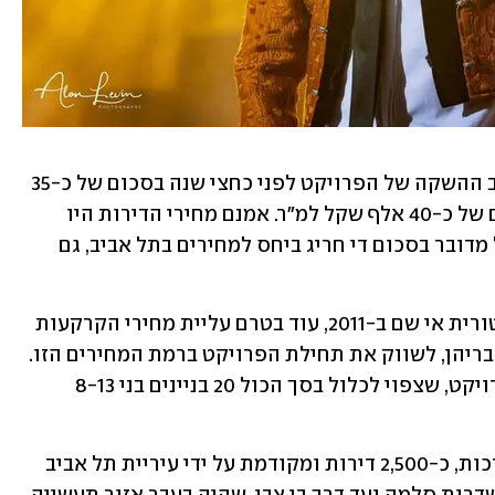
מחירי הפתיחה של הדירות התחילו בשלב ההשקה של הפרויקט לפני כחצי שנה בסכום של כ-35 
אלף שקל למ"ר, והמחיר כעת משקף סכום של כ-40 אלף שקל למ"ר. אמנם מחירי הדירות היו 
במגמת ירידה עד לתקופה האחרונה, אבל מדובר בסכום די חריג ביחס למחירים בתל אביב, גם 
ההסבר לכך נעוץ ברכישת הקרקע ההיסטורית אי שם ב-2011, עוד בטרם עליית מחירי הקרקעות 
בעיר ללא הפסקה, שמאפשר ליזמיות, לדבריהן, לשווק את תחילת הפרויקט ברמת המחירים הזו. 
עד כה נמכרו 100 דירות בשלב זה של הפרויקט, שצפוי לכלול בסך הכול 20 בניינים בני 8-13 
השכונה החדשה צפויה לכלול, על פי הערכות, כ-2,500 דירות ומקודמת על ידי עיריית תל אביב 