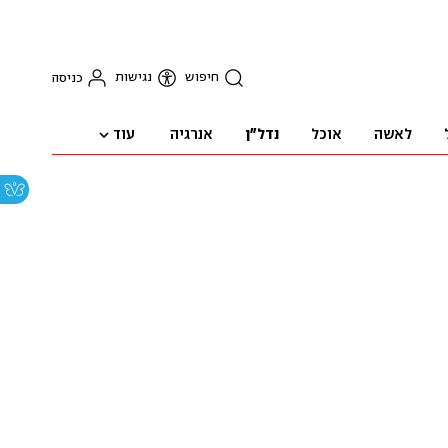
חיפוש
נגישות
כניסה
עוד
לאשה
אוכל
נדל"ן
אנרגיה