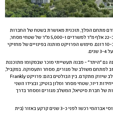
צפונית למתחם של טרה נדל"ן ואקרו מקודם מתחם הפלך, תוכנית מאושרת בשטח של החברות 
קרדן וקרן ריאליטי, הכוללת 890 דירות, כ-22 אלף מ"ר למשרדים ו-5,000 מ"ר של שטחי מסחר, 
לצד שטח ייעודי למבני ציבור בהיקף של כ-10 דונם. מימוש הפרויקט מותנה בפינויים של מחזיקי 
ים.
במרחק קצר משם מצוי מתחם בזק, המכונה גם "היתד" - מבנה תעשייתי מוכר שבמקומו מתוכננת 
תוכנית פינוי בינוי משמעותית. השטח יוסב למתחם משולב של מגורים, מסחר ותעסוקה. במקביל, 
שורת פרויקטים פרטיים כבר נמצאים בשלב שיווק מתקדם. בין הבולטים בהם: פרויקט Frankly 
של קבוצת יובלים וסיטי בוי, שיכלול 160 יחידות דיור, שטחי מסחר ומלון בוטיק; ובצידו השני 
פרויקט פלורנטין טאואר, מגדל בן 17 קומות של חברת סיטיאל, המשלב מגורים ומסחר בדרך 
בנוסף, החברות ישראל קנדה, אלמוגים ויוסי אברהמי רכשו לפני כ-3 שנים קרקע באזור (בית 