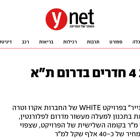
לה
ספורט
תרבות
רכילות
בריאות
רכב
דיגיטל
אביב גפן קנה דירת 4 חדרים בדרום ת"א
הזמר והיוצר רכש את הדירה "על הנייר" בפרויקט WHITE של החברות אקרו וטרה
ת בתכנון למעלה מעשור מדרום לפלורנטין,
בואכה יפו. הנכס משתרע על כ-100 מ"ר בקומה השלישית של הפרויקט, שצפוי