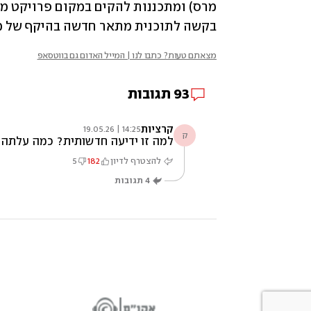
בקשה לתוכנית מתאר חדשה בהיקף של מעל 70 אלף מ"ר למגורים, תעסוקה 
מצאתם טעות? כתבו לנו | המייל האדום גם בווטסאפ
93
תגובות
קרציות
14:25 | 19.05.26
ק
למה זו ידיעה חדשותית? כמה עלתה הדירה שהכתב קנה?
להצטרף לדיון
182
5
4
תגובות