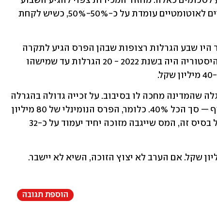
שחוזרת על עצמה בכל פעם שהפרס מגיע לסכומים כאלה. מחזור המכירות צפוי להגיע השבוע 
למיליוני שקלים. החלוקה בין טפסים ידניים לאוטומטיים עומדת על כ-50%-50%, כשיש לקחת 
זה לא רצף חריג לגמרי. בתחילת 2025 כבר היו שבע הגרלות רצופות שבהן הפרס הגיע לתקרה 
מבלי שנמצא זוכה. הרצף הארוך ביותר בהיסטוריה היה בשנת 2022 - 20 הגרלות עד שמישהו 
.
מי שייגש הערב לקופה עם טופס מנצח, יגלה שהמדינה מחכה לו בסיבוב. על זכייה גדולה בהגרלה 
מוטל מס של 35%, ובנוסף עוד 5% מס יסף — סך הכל 40%. כלומר, הפרס הנומינלי של 80 מיליון 
שקל יתכווץ בפועל לכ-48 מיליון שקל. על בסיס זה, המס שייגבה מזוכה יחיד יעמוד על כ-32 
הוספת תגובה