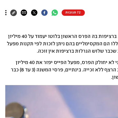
72 תגובות
הערב (חמישי) תתקיים ההגרלה הרביעית ברציפות בה הפרס הראשון בלוטו יעמוד על 40 מיליון 
שקל ובדאבל לוטו 80 מיליון. הסכומים הללו הם המקסימליים בהם ניתן לזכות לפי תקנות מפעל 
 שכבר שלוש הגרלות ברציפות אין זוכה.
אם גם הערב לא יימצא זוכה, ועד ל-9 ביוני לא יחולק הפרס, מפעל הפייס יפזר את 40 מיליון 
השקלים בין זוכי פרסי המשנה ויסיים את הרצף ללא זכייה. בינתיים, פרסי המשנה (3 עד 8) כבר 