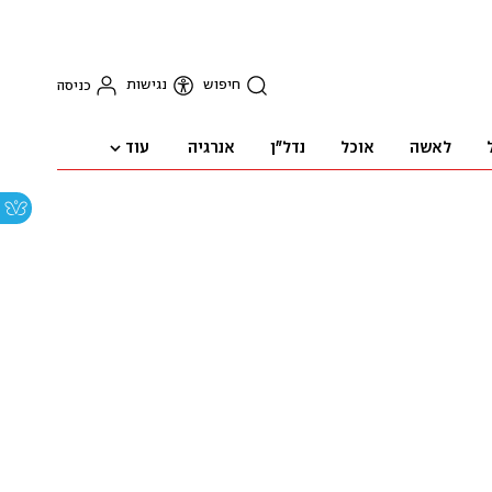
חיפוש
נגישות
כניסה
עוד
לאשה
אוכל
נדל"ן
אנרגיה