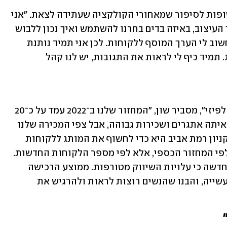
בימי השבוע, עד יום חמישי, העוקבות חשופות לסיפור שמאחורי הקולקציה שעתידה לצאת. "אני 
משתפת אותן איך הגענו אליה, על תהליך העיצוב, באיזה בדים בחרנו להשתמש ואיך נכון ללבוש 
את הפריטים", מסבירה רומי ומוסיפה: "חשוב לי הערך המוסף ללקוחות. לכן אני תמיד נותנת 
טיפים איך לשלב פריטים ועושה סטיילינג. תמיד כיף לי לראות את התגובות, יש לנו קהל 
"החלוקה כרגע היא 65% באונליין ו־35% לפיזי", מסביר שון, "המחזור שלנו ב־2022 עמד על כ־20 
מיליון שקל, פתחנו חנות חדשה שמביאה איתה אתגרים ושכירות גבוהה, אבל צפי המכירה שלנו 
ל־2023 הוא 30 מיליון. הסיבה שפתחנו בקניון רמת אביב היא כדי לחשוף את המותג ללקוחות 
חדשות, אני כרגע לא מודד את ההצלחה לפי המחזור הכספי, אלא לפי מספר הלקוחות החדשות. 
באינטרנט הרבה יותר יקר להביא לקוחה חדשה כי עלויות השיווק מטורפות. ממוצע הרכישה 
אצלנו הוא 600 שקל, זה גבוה לעומת התעשייה, והבנו שהנשים רוצות לראות ולהרגיש את 
 