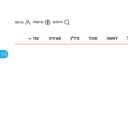
חיפוש
נגישות
כניסה
עוד
לאשה
אוכל
נדל"ן
אנרגיה