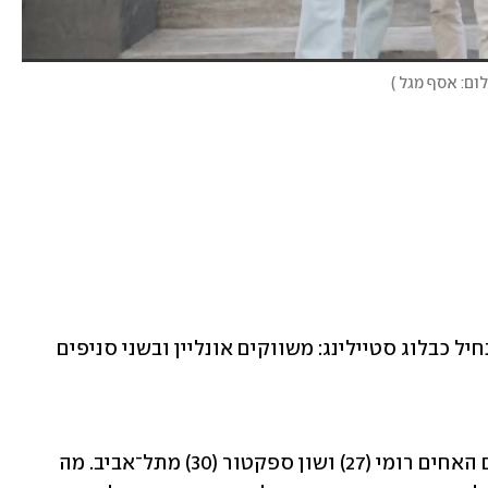
לום: אסף מגל
)
 מותג אופנה ישראלי שהתחיל כבלוג סטיילינג: משווקים אונליין ובשני סניפים 
"הקמנו את 'דה רוקוקו' ב־2018", מספרים האחים רומי (27) ושון ספקטור (30) מתל־אביב. מה 