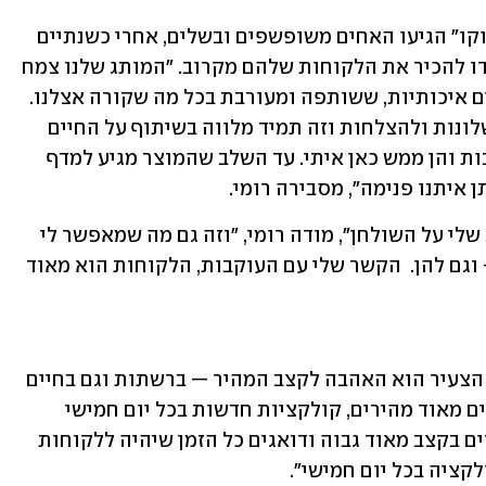
אל פתיחת החנויות הפיזיות של "דה רוקוקו" הגיעו האחים משופשפים ובשלים, אחרי כשנתיים 
שבהן הפעילו את המותג האינטרנטי ולמדו להכיר את הלקוחות שלהם מקרוב. "המותג שלנו צמח 
מתוך קהילה. קהילה מאוד חזקה, של נשים איכותיות, ששותפה ומעורבת בכל מה שקורה אצלנו. 
הן חשופות לתהליך של בחירת הבד, לכישלונות ולהצלחות וזה תמיד מלווה בשיתוף על החיים 
האישיים שלי. יש לי קשר קרוב עם העוקבות והן ממש כאן איתי. עד השלב שהמוצר מגיע למדף 
איתנו פנימה", מסבירה רומי. 
"החיים האישיים שלי מאוד חשופים, הלב שלי על השולחן", מודה רומי, "וזה גם מה שמאפשר לי 
להיות מעורבת וקרובה בכל מה שקורה – וגם להן.  הקשר שלי עם העוקבות, הלקוחות הוא מאוד 
ואולי מעבר לכל, מה שמאפיין את המותג הצעיר הוא האהבה לקצב המהיר — ברשתות וגם בחיים 
האמיתיים. "המותג שלנו מתאפיין בדרופים מאוד מהירים, קולקציות חדשות בכל יום חמישי 
בשעה שש שעולות ונחטפות. אנחנו עובדים בקצב מאוד גבוה ודואגים כל הזמן שיהיה ללקוחות 
קציה בכל יום חמישי". 