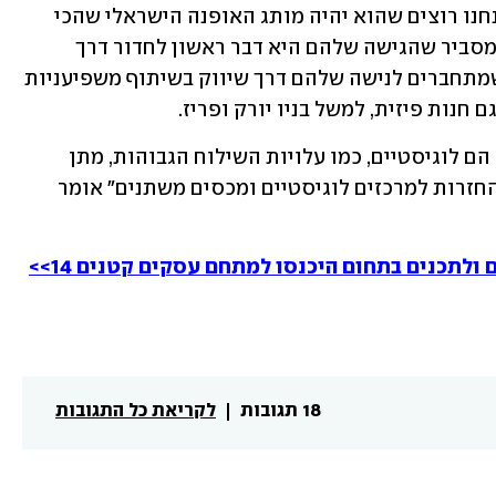
"כשאנחנו מדברים על החזון של העסק אנחנו רוצים שהוא יהיה מותג האופנה הישראלי שהכי 
הצליח בחו"ל", מכריזה רומי. שון מוסיף ומסביר שהגישה שלהם היא דבר ראשון לחדור דרך 
האונליין, למצוא את המקומות הנכונים שמתחברים לנישה שלהם דרך שיווק בשיתוף משפיעניות 
חנות פיזית, למשל בניו יורק ופריז. 
"האתגרים המרכזיים שלנו בכניסה לחו"ל הם לוגיסטיים, כמו עלויות השילוח הגבוהות, מתן 
שירות לקוחות בשעות הפוכות, טיפול בהחזרות למרכזים לוגיסטיים ומכסים משתנים" אומר 
לתכנים בתחום היכנסו למתחם עסקים קטנים 14>>
18 תגובות
לקריאת כל התגובות