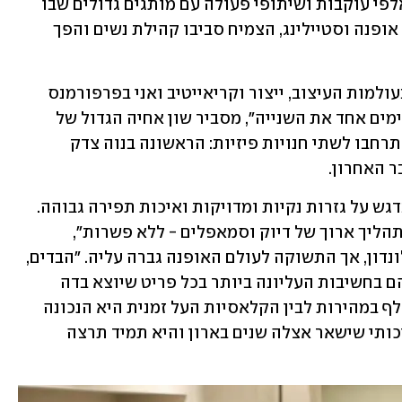
שהתחיל כחשבון אינסטגרם עם עשרות אלפי עוקבות ושיתופי פעולה עם מותגים גדולים שבו 
רומי שיתפה בחייה האישיים ובטיפים על אופנה וסטיילינג, הצמיח סביבו קהילת נשים והפך 
"אחותי ואני שותפים בעסק כאשר רומי בעולמות העיצוב, ייצור וקריאייטיב ואני בפרפורמנס 
מרקטינג, בפיננסי ובלוגיסטי. אנחנו משלימים אחד את השנייה", מסביר שון אחיה הגדול של 
רומי. הם התחילו מחנות מקוונת ומשם התרחבו לשתי חנויות פיזיות: הראשונה בנוה צדק 
 האחרון. 
דה רוקוקו מתאפיינת בקו מינימיליסטי בדגש על גזרות נקיות ומדויקות ואיכות תפירה גבוהה. 
"אצלנו, עד שמוצר מגיע למדף הוא עובר תהליך ארוך של דיוק וסמאפלים - ללא פשרות", 
מסבירה רומי שבכלל למדה אדריכלות בלונדון, אך התשוקה לעולם האופנה גברה עליה. "הבדים, 
הגימורים, התפירה והדיטיילים הקטנים הם בחשיבות העליונה ביותר בכל פריט שיוצא בדה 
רוקוקו. השילוב בין עולם האופנה שמתחלף במהירות לבין הקלאסיות העל זמנית היא הנכונה 
בעיניי. בסוף בחורה רוצה לקנות פריט איכותי שישאר אצלה שנים בארון והיא תמיד תרצה 