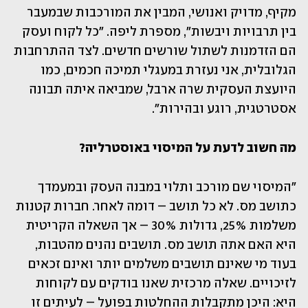
מקיף, מדויק ואנושי, המבין את המורכבות שבמעבר 
בין תרבויות ויבשות", מספרת ליפה. "כל לקוח ועסק 
הם הזדמנות לשתול שורשים חדשים. לצד ההתרחבות 
הגלובלית, אני נעזרת במעגלי תמיכה חכמים, כמו 
היועצת העסקית שרה ארבל, שמביאה איתה תבונה 
אסטרטגית, רוגע ובהירות".
מה חשוב לדעת על המיסוי באוסטרליה?
"המיסוי שם מורכב ותלוי במבנה העסק ובמעמדך 
כתושב מס. לא כל תושב – דומה לאחר. חברות קטנות 
משלמות 25%, גדולות 30% – אך השאלה הקריטית 
היא האם אתה תושב מס. תושבים נהנים מהטבות, 
בעוד מי שאינם תושבים משלמים יותר ואינם זכאים 
לזיכויים. שאלה מרכזית שאנו בודקים עם לקוחות 
היא: היכן מתקבלות ההחלטות בפועל – לעיתים זו 