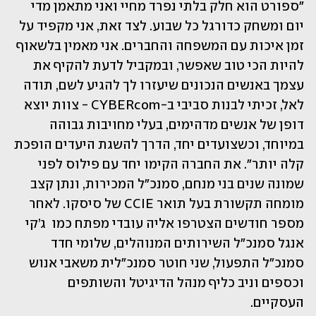
"ספורט הוא חלק בלתי נפרד מחיי ואני מתאמן מדי 
יום ומשחק כדורגל כל שבוע. לצד זאת, אני מקפיד על 
זמן איכות עם המשפחה והחברים. אני מאמין בלשאוף 
להיות הכי טוב שאפשר, ובמקביל לדעת להקיף את 
עצמך באנשים הנכונים שיעזרו לך להגיע לשם, תודה 
לאל, זכיתי לבנות סביבי ב-CYBERcom - צוות יוצא 
דופן של אנשים מדהימים, בעלי מחויבות גבוהה 
במיוחד, וכשצועדים יחד, הדרך להשגת היעדים הופכת 
קלה יותר". את החברה הקימו יחד עם פילוס לפני 
שמונה שנים בני מנחם, סמנכ"ל המכירות, ונתן קצב 
מומחה תקשורת בעל תואר CCIE של סיסקו. לאחר 
מספר חודשים הצטרפו אליה עובדי מפתח כמו  ג’קי 
אנגל סמנכ"ל השירותים המנוהלים, שלומי חדד 
סמנכ"ל התפעול, שני חוטר סמנכ"לית משאבי אנוש 
וכספים וניב כליף מנהל הדיגיטל והשותפים 
העסקיים.