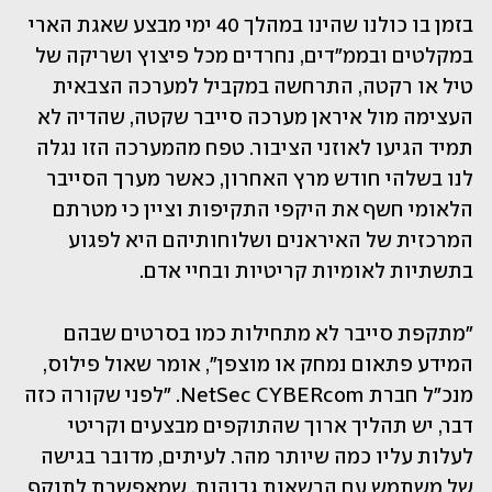
בזמן בו כולנו שהינו במהלך 40 ימי מבצע שאגת הארי 
במקלטים ובממ"דים, נחרדים מכל פיצוץ ושריקה של 
טיל או רקטה, התרחשה במקביל למערכה הצבאית 
העצימה מול איראן מערכה סייבר שקטה, שהדיה לא 
תמיד הגיעו לאוזני הציבור. טפח מהמערכה הזו נגלה 
לנו בשלהי חודש מרץ האחרון, כאשר מערך הסייבר 
הלאומי חשף את היקפי התקיפות וציין כי מטרתם 
המרכזית של האיראנים ושלוחותיהם היא לפגוע 
בתשתיות לאומיות קריטיות ובחיי אדם.  
"מתקפת סייבר לא מתחילות כמו בסרטים שבהם 
המידע פתאום נמחק או מוצפן", אומר שאול פילוס, 
מנכ"ל חברת NetSec CYBERcom. "לפני שקורה כזה 
דבר, יש תהליך ארוך שהתוקפים מבצעים וקריטי 
לעלות עליו כמה שיותר מהר. לעיתים, מדובר בגישה 
של משתמש עם הרשאות גבוהות, שמאפשרת לתוקף 