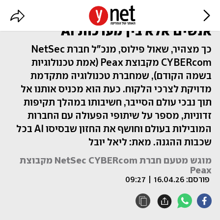
"הקרב הבא בסייבר לא יהיה בין
אנשים אלא בין מערכות AI"
כך מצהיר, שאול פילוס, מנכ"ל חברת NetSec
CYBERcom מקבוצת Peax (אמת טכנולוגיות
בשמה הקודם), שמחברת טכנולוגיה מתקדמת
מדויקת לצרכי הלקוח. כעת הוא מכניס אותנו אל
תוך נבכי עולם הסייבר, חשיבותו במהלך תקיפות
זדוניות, מספר על שיתופי הפעולה עם החברות
המובילות בעולם וחושף את החזון שבסיסו AI בכל
שכבות ההגנה. מאת: ליאל יובל
מוגש מטעם חברת NetSec CYBERcom מקבוצת
Peax
פורסם:
16.04.26 | 09:27