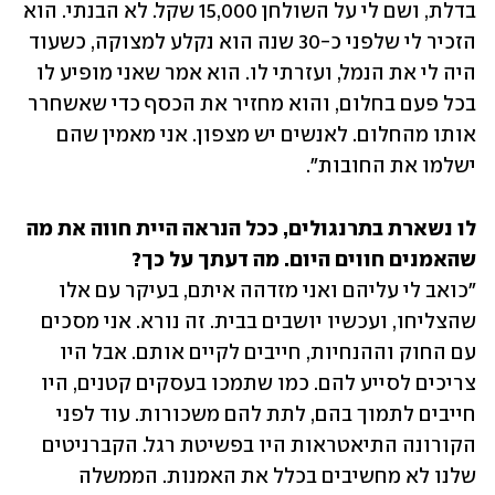
בדלת, ושם לי על השולחן 15,000 שקל. לא הבנתי. הוא 
הזכיר לי שלפני כ-30 שנה הוא נקלע למצוקה, כשעוד 
היה לי את הנמל, ועזרתי לו. הוא אמר שאני מופיע לו 
בכל פעם בחלום, והוא מחזיר את הכסף כדי שאשחרר 
אותו מהחלום. לאנשים יש מצפון. אני מאמין שהם 
ישלמו את החובות".
לו נשארת בתרנגולים, ככל הנראה היית חווה את מה 
שהאמנים חווים היום. מה דעתך על כך?

"כואב לי עליהם ואני מזדהה איתם, בעיקר עם אלו 
שהצליחו, ועכשיו יושבים בבית. זה נורא. אני מסכים 
עם החוק וההנחיות, חייבים לקיים אותם. אבל היו 
צריכים לסייע להם. כמו שתמכו בעסקים קטנים, היו 
חייבים לתמוך בהם, לתת להם משכורות. עוד לפני 
הקורונה התיאטראות היו בפשיטת רגל. הקברניטים 
שלנו לא מחשיבים בכלל את האמנות. הממשלה 