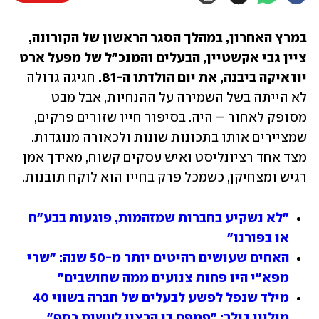
במרץ האחרון, במהלך הסגר הראשון של הקורונה, 
ציין גבי אקשטיין, הבעלים והמנכ"ל של מפעל ארט 
יודאיקה ביבנה, את יום הולדתו ה-81. 
חגיגה גדולה 
לא הייתה בשל השמירה על ההנחיות, אבל מבט 
מסופק לאחור – היה. בסיפור חייו שזורים פרקים, 
שמציירים אותו בתכונות שונות ולכאורה מנוגדות. 
מצד אחד רציונליסט ואיש עסקים קשוח, מאידך אמן 
רגיש ומצחיקן, כשמכל פרק בחייו הוא לוקח תובנות.  
"לא נשקיע בחברות שמזהמות, פוגעות בבע"ח 
או בפורנו"
האחים שעושים רהיטים יותר מ-50 שנה: "שרי 
מפא"י היו פחות צנועים ממה שחושבים"
מילד שנפל לפשע לבעלים של חברה בשווי 40 
מיליון דולר: "פמפם בי הרצון לעשות כסף"