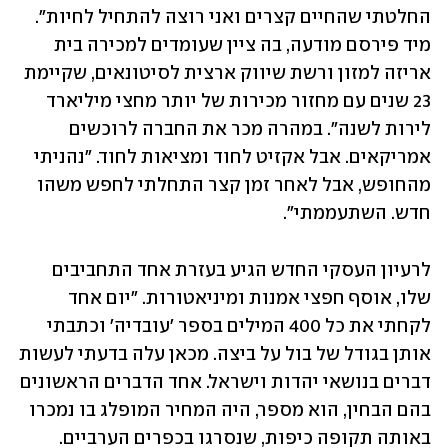
החלטתי שהחיים קצרים ואני רוצה להתחיל לחיות". 
מיד פירסם מודעה, בה ציין שעומדים למכירה בית 
אריזה למזון ורשת שיווק ארצית לסיטונאים, שקיימת 
23 שנים עם מחזור מכירות של יותר מחצי מיליארד 
לירות לשנה". במהרה מכר את החברה לרוכשים 
אמריקאים. אבל אקזיט לחוד ומציאות לחוד. "נהניתי 
מהחופש, אבל לאחר זמן קצר התחלתי לחפש משהו 
חדש. השתעממתי". 
לרעיון העסקי החדש הגיע בעזרת אחד התחביבים 
שלו, אוסף חפצי אמנות ומיניאטורות. "יום אחד 
לקחתי את כל 400 המילים בספר 'עובדיה' וכתבתי 
אותן בגודל של בול על ביצה. מכאן עלה בדעתי לעשות 
דברים בנושאי יהדות וישראל. אחד הדברים הראשונים 
בהם הבחין, הוא מספר, היה המחיר המופלג בו נמכרו 
באותה תקופה כיפות, שנסרגו בכפרים הערביים. 