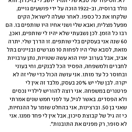
"לא. הסיפור של סבא שלי תמיד יושב לי בזיכרון. הוא 
נולד ברוסיה, וב-1922 הוכה על ידי פושעים גויים, 
שלקחו את כל כספו. לאחר שעלה לישראל, הקים 
מפעל מצליח, ואבא שלי ושני אחיו היו שותפים בו. הם 
רבו כל הזמן. לכן נשבעתי שלא יהיו לי שותפים, ואכן, 
60 שנה אני בעסקים בלי שותפים. זו הדרך שלי. יתרה 
מזאת, לסבא שלי היו לפחות 10 מגרשים ובניינים בתל 
אביב, אבל בערוב ימיו הוא עשה שטויות, נתן ערבויות 
לחברים ולמשפחה, הפסיד הכל לבנקים, וחי בעוני 
ובחוסר כל עד מותו. אני עושה הכול כדי שלי זה לא 
יקרה. לבן שלי יש 20% בעסק, מלבד זה אין לי 
פרטנרים במשפחה. אני רוצה להוריש לילדיי נכסים 
ולא הפסדים. באשר לגיל, עד לפני חמש שנים אמרתי 
שאני בן 50. וברצינות, אני בהחלט שומר על ההנחיות, 
כי זה גיל של קבוצת סיכון, אבל אין לי פחד ממנו. אני 
לא סופר, רק מפנים את התובנות".