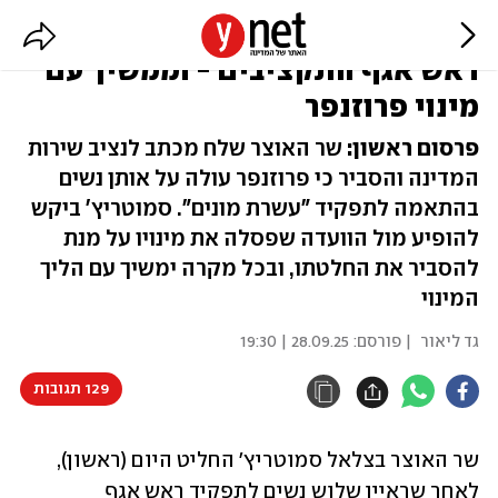
סמוטריץ' פסל שלוש נשים לתפקיד
ראש אגף התקציבים - וממשיך עם
מינוי פרוזנפר
פרסום ראשון:
שר האוצר שלח מכתב לנציב שירות
המדינה והסביר כי פרוזנפר עולה על אותן נשים
בהתאמה לתפקיד "עשרת מונים". סמוטריץ' ביקש
להופיע מול הוועדה שפסלה את מינויו על מנת
להסביר את החלטתו, ובכל מקרה ימשיך עם הליך
המינוי
גד ליאור
| פורסם:
28.09.25 | 19:30
129 תגובות
שר האוצר בצלאל סמוטריץ' החליט היום (ראשון), 
לאחר שראיין שלוש נשים לתפקיד ראש אגף 