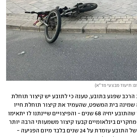
ם: תיעוד מבצעי מד"א
)
חברת הביטוח "שומרה", שביטחה את נהג הרכב שפגע בתובע, טענה כי לתובע יש קיצור תוחלת 
חיים משמעותית ולא כפי שקבע המומחה שמינה בית המשפט, שהעמיד את קיצור תוחלת חייו 
של התובע על כ-14 שנים - כלומר הערכה שהתובע יחיה 68 שנים - והפיצויים שיינתנו לו יתאימו 
למשך החיים הזה. לטענת חברת הביטוח, מחקרים בינלאומיים קבעו קיצור משמעותי הרבה יותר 
ועל פיהם תוחלת החיים של נפגע במצבו של התובע עומדת על 24 שנים בלבד מיום הפגיעה - 