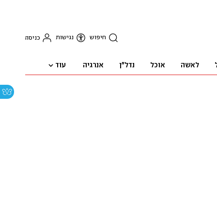
חיפוש
נגישות
כניסה
עוד
לאשה
אוכל
נדל"ן
אנרגיה