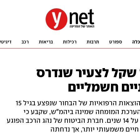
כלה
ספורט
תרבות
רכילות
בריאות
רכב
דיגיטל
14 מיליון שקל לצעיר שנדרס
יים חשמליים
ביהמ"ש חישב את הפסדי השכר וההוצאות הרפואיות של הבחור שנפצע בגיל 15
בשיעור של 100% - לפי הערכת המומחה שמינה ביהמ"ש, שקבע כי
קיצור תוחלת חייו של התובע עומד על 14 שנים. חברת הביטוח של נהג הרכב הפוגע
חיים משמעותי יותר, אך נדחתה