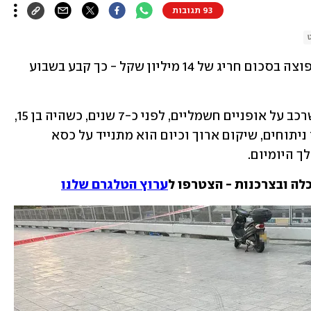
93 תגובות
בחור צעיר שנפצע קשה בתאונת דרכים יפוצה בסכום חריג של 14 מיליון שקל - כך קבע בשבוע 
מדובר בבחור שנפצע מפגיעת רכב בעת שרכב על אופניים חשמליים, לפני כ-7 שנים, כשהיה בן 15, 
ונותר נכה בשיעור 100%. הוא עבר מספר ניתוחים, שיקום ארוך וכיום הוא מתנייד על כסא 
 היומיום. 
לה ובצרכנות - הצטרפו ל
ערוץ הטלגרם שלנו