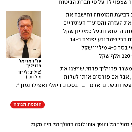
שצפוי לו, על פי חברת הביטוח. 
השופטת שלומית יעקובוביץ העדיפה את קביעת המומחה וחישבה את 
הפסדי השכר לעתיד בכ-3.3 מיליון שקל ואת העזרה והסיעוד העתידיים 
של התובע בכ-5.4 מיליון שקל, את ההוצאות הרפואיות על כמיליון שקל, 
כאשר אם מוסיפים את החישובים האחרים הרי שהתובע יפוצה ב-14 
מיליון שקל בניכוי תגמולי הביטוח הלאומי בסך כ-4 מיליון שקל 
עו"ד אריאל 
פרויליך
לדברי עוה"ד אריאל פרויליך ושחר רום ממשרד פרויליך פרחי, שייצגו את 
צילום: לירון 
התובע: "הסכום על פניו נראה סכום עתק, אבל אם פורסים אותו לעלות 
מולדובן
עשרות שנים, אז מדובר בסכום ריאלי ואפילו נמוך".
הוספת תגובה
בהולך רגל והופך אותו לנכה ההולך רגל היה מקבל כלום