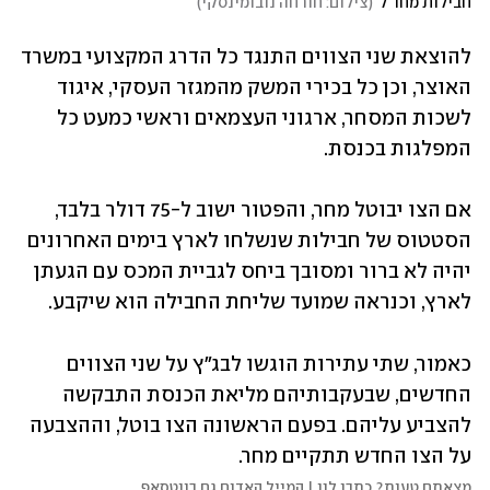
חבילות מחו"ל
(
צילום: חורחה נובומינסקי
)
להוצאת שני הצווים התנגד כל הדרג המקצועי במשרד 
האוצר, וכן כל בכירי המשק מהמגזר העסקי, איגוד 
לשכות המסחר, ארגוני העצמאים וראשי כמעט כל 
המפלגות בכנסת.
אם הצו יבוטל מחר, והפטור ישוב ל-75 דולר בלבד, 
הסטטוס של חבילות שנשלחו לארץ בימים האחרונים 
יהיה לא ברור ומסובך ביחס לגביית המכס עם הגעתן 
לארץ, וכנראה שמועד שליחת החבילה הוא שיקבע.
כאמור, שתי עתירות הוגשו לבג"ץ על שני הצווים 
החדשים, שבעקבותיהם מליאת הכנסת התבקשה 
להצביע עליהם. בפעם הראשונה הצו בוטל, וההצבעה 
על הצו החדש תתקיים מחר.
מצאתם טעות? כתבו לנו | המייל האדום גם בווטסאפ