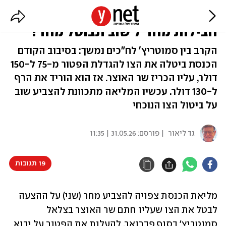
האם הגדלת הפטור ממע"מ על יבוא
חבילות מחו"ל שוב תבוטל מחר?
הקרב בין סמוטריץ' לח"כים נמשך: בסיבוב הקודם
הכנסת ביטלה את הצו להגדלת הפטור מ-75 ל-150
דולר, עליו הכריז שר האוצר. אז הוא הוריד את הרף
ל-130 דולר. עכשיו המליאה מתכוונת להצביע שוב
על ביטול הצו הנוכחי
גד ליאור
| פורסם:
31.05.26 | 11:35
19 תגובות
מליאת הכנסת צפויה להצביע מחר (שני) על ההצעה 
לבטל את הצו שעליו חתם שר האוצר בצלאל 
סמוטריץ' בסוף פברואר, להעלות את הפטור על יבוא 