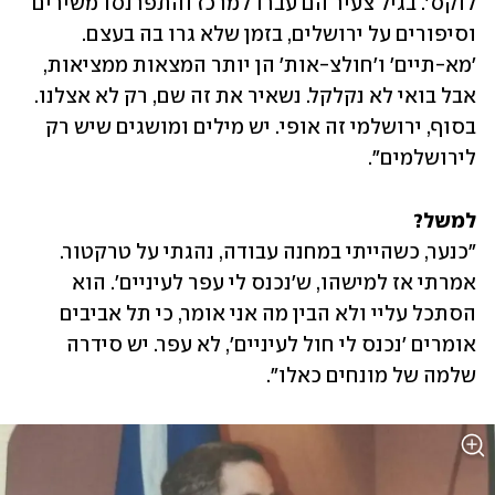
לוקס'. בגיל צעיר הם עברו למרכז והתפרנסו משירים 
וסיפורים על ירושלים, בזמן שלא גרו בה בעצם. 
'מא-תיים' ו'חולצ-אות' הן יותר המצאות ממציאות, 
אבל בואי לא נקלקל. נשאיר את זה שם, רק לא אצלנו. 
בסוף, ירושלמי זה אופי. יש מילים ומושגים שיש רק 
לירושלמים".
למשל?
"כנער, כשהייתי במחנה עבודה, נהגתי על טרקטור. 
אמרתי אז למישהו, ש'נכנס לי עפר לעיניים'. הוא 
הסתכל עליי ולא הבין מה אני אומר, כי תל אביבים 
אומרים 'נכנס לי חול לעיניים', לא עפר. יש סידרה 
שלמה של מונחים כאלו". 