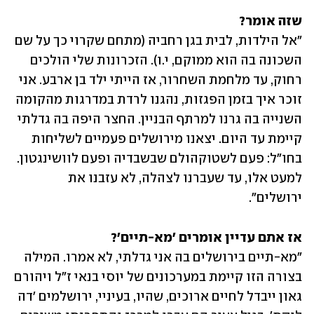
שזה אומר?

"אל הילדות, לבית בגן רחביה (מתחם שקרוי כך על שם 
השכונה בה הוא ממוקם, י.ו). הזכרונות שלי הולכים 
רחוק, עד מלחמת השחרור, אז הייתי ילד בן ארבע. אני 
זוכר איך בזמן הפגזות, נהגנו לרדת במדרגות מהקומה 
השנייה בה גרנו למרתף הבניין. החצר היפה בה גדלתי 
קיימת עד היום. יצאנו מירושלים פעמיים לשליחות 
בחו"ל: פעם לשטוקהולם שבשבדיה ופעם לוושינגטון. 
למעט אלו, עד שעברנו לצהלה, לא עזבנו את 
ירושלים".
אז אתם עדיין אומרים 'מא-תיים'?
"מא-תיים בירושלים בה אני גדלתי, לא אמרו. המילה 
בצורה הזו קיימת במערכונים של יוסי בנאי ז"ל ויהורם 
גאון ייבדל לחיים ארוכים, שהיו, בעיניי, ירושלמים 'דה 