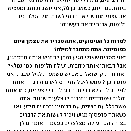
הר הצופים, נדמה לי שהייתי אז הדוקטורנט המבוגר 
ביותר. גם היום, כשאני בן 78, אני יושב וכותב וממציא 
את עצמי מחדש. לא בחרתי לשבת מול הטלוויזיה 
ולנמנם, אני חייב את העשייה".
למרות כל העיסוקים, אתה מגדיר את עצמך היום 
כפנסיונר. אתה מתחבר למילה?

"אני מסכים שאולי הגיע הזמן להוציא אותה מהז'רגון, 
אבל הבאתי אותה מהבית. יש לה חלופות, כמו גמלאי, 
ואזרח ותיק. שואלים אם יש משמעות לגיל, שבגינו אני 
מוגדר כך? ממש לא. להתייחס לאדם ולהגדיר אותו 
לפי הגיל זה לא הכי חכם בעולם. כי לפעמים, כמו אותו 
יהלום שמחדדים ויוצרים לו צלעות שונות, אתה 
משתכלל עם השנים, עם הניסיון ורכישת הידע. ואז, 
כשאתה סופסוף מגיע ויכול לעשות את הדברים 
בצורה הכי יעילה, מצלצלים בפעמון ואומרים לך 