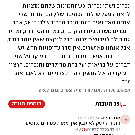
נכדים ושתי נכדות, כשהתמונות שלהם מוצגות 
לראווה מעל שולחן הכתיבה שלי, הם המוזה שלי. 
אנחנו מאד גאים בהם. הנכד הבכור שלנו בן 26, אחד 
הנכדים משרת ביחידה קרבית, באחת הסיירות, ואחיו 
גם הולך לגיבוש סיירות. חבל לי קצת שאין יותר בנות, 
אבל אנחנו מאושרים. אין סדר עדיפויות חדש, יש 
דיבור ברור. אנשים מבוגרים מדברים בעיקר על שני 
דברים: על בריאות ועל נחת מהילדים והנכדים. הרצון 
העיקרי הוא להמשיך להיות צלולים ולא לאבד את 
זה".
מצאתם טעות? כתבו לנו | המייל האדום גם בווטסאפ
35
תגובות
הוספת תגובה
אנונימי
14:48 | 13.05.22
אנ
חוקר הייטק לא מבין איך מאות עמודים נכנסים
לדיסק און קי?
להצטרף לדיון
28
4