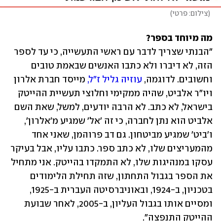
(
צילום: פרטי
)
מה מיוחד בספר?
"הבנתי שצריך לדבר עם ראשי התעשייה, כי עד לספר 
הזה, לא דיברו ולא כתבו האנשים שבאמת טובים 
וחשובים. לדוגמה, 
עוזיה גליל ז"ל,
 מייסד חברת אלרון 
ויו"ר אלביט, שהיה ממקימי וחלוצי תעשיית ההייטק 
בישראל, לא כתב. לא הרבה יודעים, למשל, שאת השם 
אלביט הוא נתן לחברה, כי זה 'אל' שמגיע מ'אלרון', 
ו'ביט' שמגיע מביטחון. גם דב פרוהמן, שאני אחד 
מהמעריצים שלו, לא כתב ספר. כתבו עליו, אבל בעיקר 
עסקו במנהיגות שלו, לא התמקדו בהייטק. אני מתחיל 
את הספר בגבול התחתון, שזה תחילת הלימודים 
בטכניון, ב-1924, ובאוניברסיטה העברית ב-1925, 
ומסיים אותו בגבול העליון, ב-2005, לאחר שבועת 
ההייטק התנפצה".