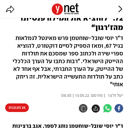
חוקר ההייטק שסיים דוקטורט בגיל
72: "להוציא את המילה פנסיונר
מהז'רגון"
ד"ר יוסי שובל-שוחטמן פרש מאינטל לגמלאות
בגיל 67, ומאז הספיק לסיים דוקטורט, להוציא
ספרי שירה ולכתוב ספר שמסכם את תולדות
ההייטק הישראלי. "רבות כתבו על הערך הכלכלי
של ההייטק, על הערך החברתי, אבל אף אחד לא
כתב על תולדות התעשייה הישראלית. זה ריתק
אותי"
יעל ולצר
| פורסם:
13.05.22 | 04:30
35 תגובות
ד"ר יוסי שובל-שוחטמן נוהג לספר, אגב ברצינות 