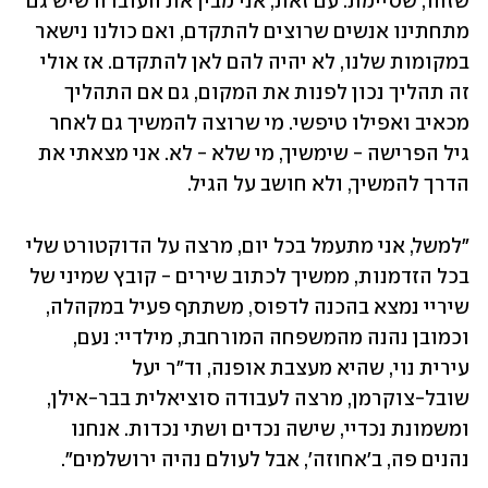
שזהו, שסיימת. עם זאת, אני מבין את העובדה שיש גם 
מתחתינו אנשים שרוצים להתקדם, ואם כולנו נישאר 
במקומות שלנו, לא יהיה להם לאן להתקדם. אז אולי 
זה תהליך נכון לפנות את המקום, גם אם התהליך 
מכאיב ואפילו טיפשי. מי שרוצה להמשיך גם לאחר 
גיל הפרישה - שימשיך, מי שלא - לא. אני מצאתי את 
הדרך להמשיך, ולא חושב על הגיל.
"למשל, אני מתעמל בכל יום, מרצה על הדוקטורט שלי 
בכל הזדמנות, ממשיך לכתוב שירים - קובץ שמיני של 
שיריי נמצא בהכנה לדפוס, משתתף פעיל במקהלה, 
וכמובן נהנה מהמשפחה המורחבת, מילדיי: נעם, 
עירית נוי, שהיא מעצבת אופנה, וד"ר יעל 
שובל-צוקרמן, מרצה לעבודה סוציאלית בבר-אילן, 
ומשמונת נכדיי, שישה נכדים ושתי נכדות. אנחנו 
נהנים פה, ב'אחוזה', אבל לעולם נהיה ירושלמים".