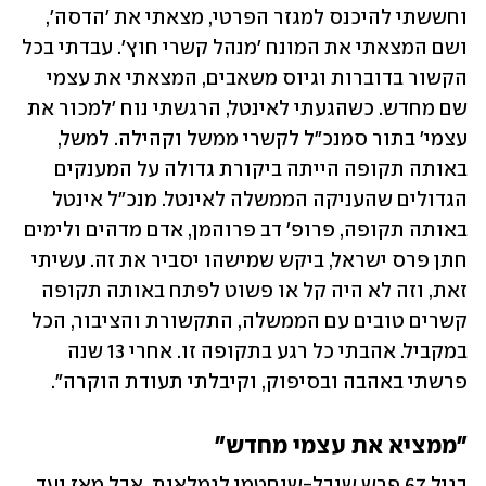
וחששתי להיכנס למגזר הפרטי, מצאתי את 'הדסה', 
ושם המצאתי את המונח 'מנהל קשרי חוץ'. עבדתי בכל 
הקשור בדוברות וגיוס משאבים, המצאתי את עצמי 
שם מחדש. כשהגעתי לאינטל, הרגשתי נוח 'למכור את 
עצמי' בתור סמנכ"ל לקשרי ממשל וקהילה. למשל, 
באותה תקופה הייתה ביקורת גדולה על המענקים 
הגדולים שהעניקה הממשלה לאינטל. מנכ"ל אינטל 
באותה תקופה, פרופ' דב פרוהמן, אדם מדהים ולימים 
חתן פרס ישראל, ביקש שמישהו יסביר את זה. עשיתי 
זאת, וזה לא היה קל או פשוט לפתח באותה תקופה 
קשרים טובים עם הממשלה, התקשורת והציבור, הכל 
במקביל. אהבתי כל רגע בתקופה זו. אחרי 13 שנה 
פרשתי באהבה ובסיפוק, וקיבלתי תעודת הוקרה".
"ממציא את עצמי מחדש"
בגיל 67 פרש שובל-שוחטמן לגמלאות, אבל מאז ועד 