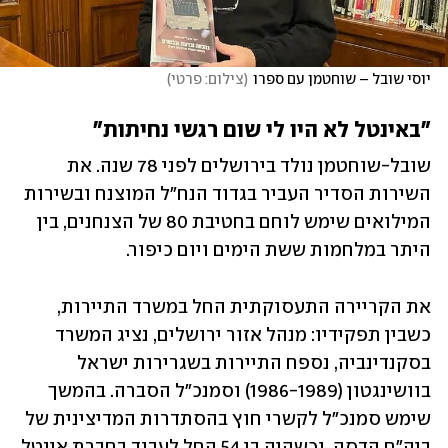
יוסי שובל – שוחטמן עם ספרו
(
צילום: פרטי
)
"באינטל לא היו לי שום רגשי נחיתות"
שובל-שוחטמן
נולד בירושלים לפני 78 שנה. את 
השירות הסדיר העביר בגדוד הנח"ל המוצנח ובשירות 
המילואים שימש לוחם בחטיבת 80 של הצנחנים, בין 
היתר במלחמות ששת הימים ויום כיפור. 
את הקריירה התעסוקתית החל במשרד התיירות, 
כשבין תפקידיו: מנהל אזור ירושלים, נציג המשרד 
בסקנדינביה, נספח התיירות בשגרירות ישראל 
בוושינגטון (1986-1989) וסמנכ"ל הסברה. בהמשך 
שימש סמנכ"ל לקשרי חוץ בהסתדרות המדיצינית של 
ביה"ח הדסה, וכשהיה בן 54 החל לעבוד בחברת אינטל 