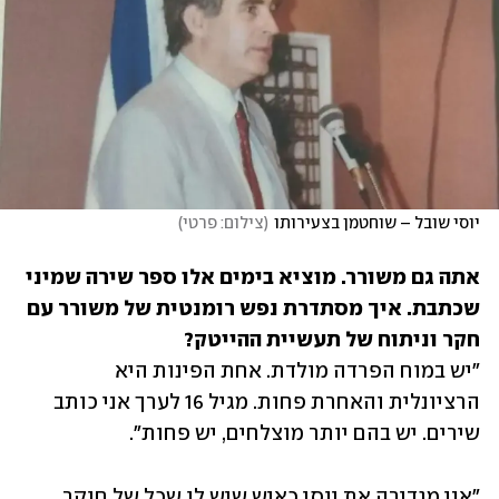
יוסי שובל – שוחטמן בצעירותו
(
צילום: פרטי
)
אתה גם משורר. מוציא בימים אלו ספר שירה שמיני 
שכתבת. איך מסתדרת נפש רומנטית של משורר עם 
חקר וניתוח של תעשיית ההייטק?

"יש במוח הפרדה מולדת. אחת הפינות היא 
הרציונלית והאחרת פחות. מגיל 16 לערך אני כותב 
שירים. יש בהם יותר מוצלחים, יש פחות".
"אני מגדירה את יוסי כאיש שיש לו שכל של חוקר 