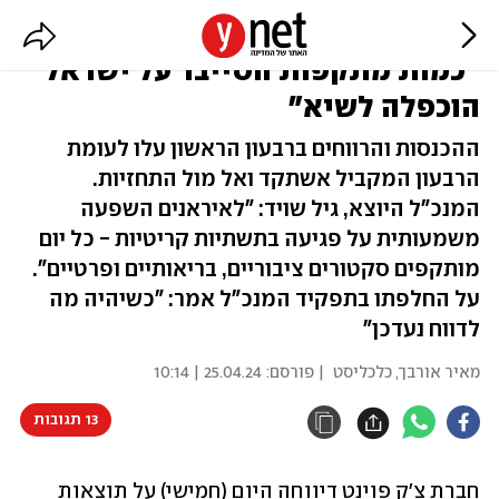
צ'ק פוינט מסכמת רבעון ומזהירה:
"כמות מתקפות הסייבר על ישראל
הוכפלה לשיא"
ההכנסות והרווחים ברבעון הראשון עלו לעומת
הרבעון המקביל אשתקד ואל מול התחזיות.
המנכ"ל היוצא, גיל שויד: "לאיראנים השפעה
משמעותית על פגיעה בתשתיות קריטיות - כל יום
מותקפים סקטורים ציבוריים, בריאותיים ופרטיים".
על החלפתו בתפקיד המנכ"ל אמר: "כשיהיה מה
לדווח נעדכן"
מאיר אורבך, כלכליסט
| פורסם:
25.04.24 | 10:14
13 תגובות
חברת צ'ק פוינט דיווחה היום (חמישי) על תוצאות 