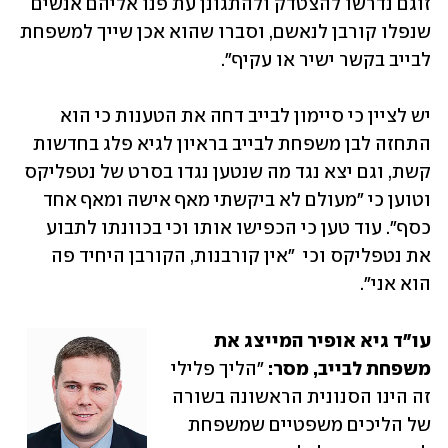
זוגם נדרשו להצטדק ולהתגונן עת פנו אליהם אנשים 
שנפלו קורבן לנאשם, וסברו שהוא אכן שייך למשפחת 
לבייב בקשר ישיר או עקיף".
יש לציין כי סיימון לבייב דחה את הטענות כי הוא 
התחזה לבן משפחת לבייב בראיון לגיא פלג בחדשות 
קשת, וגם יצא נגד מה שנטען נגדו בסרט של נטפליקס 
וטוען כי "מעולם לא ביקשתי מאף אישה ומאף אחד 
כסף". עוד טען כי הכפישו אותו וכי בכוונתו לתבוע 
את נטפליקס וכי  "אין קורבנות, הקורבן היחיד פה 
הוא אני".
עו"ד גיא אופיר המייצג את 
משפחת לבייב, מסר:
 "הליך פלילי 
זה הינו הסנונית הראשונה בשורה 
של הליכים משפטיים שמשפחת 