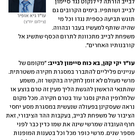
לבייב הורתה לי לנקוט נגד סיימון 
לבייב ושותפיו. בימים הקרובים גם 
עו"ד גיא אופיר
תוגש תביעה כספית נגדו וכל מי 
צילום: יח"צ
שהיה שותף למעשיו בעבר ובהווה. 
משפחת לבייב מתכוונת לתרום הכסף שתשיג אל 
קורבנותיו האחרים".
עו"ד יקי קהן, בא כוח סיימון לבייב:
 "מקומם של 
עניינים פליליים להתברר במסגרת חקירה משטרתית. 
מרשי מעולם לא זומן לחקירה בהקשר זה, משמע 
שהתנאי הראשון להגשת הליך מעין זה טרם בוצע או 
שלחלופין התיק נסגר עוד בטרם חקירה. מכל מקום 
נראה שעסקינן בפעולה שנעשית במסגרת מסע יחסי 
הציבור של משפחת לבייב, בעקבות ההד הציבורי, זאת 
חרף העובדה שמרשי שינה את שמו כדין כבר לפני 
מספר שנים. מרשי כופר מכל וכל בטענות המופנות 