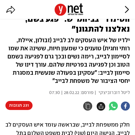
בני משפחת לבייב נגד "נוכל
הטינדר" בביהמ"ש: "פגע בשם,
נאלצנו להתגונן"
ילדיו של איש העסקים לב לבייב (זבולון, איילת,
רותי וחגית) טוענים כי שמעון חיות, ששינה את שמו
לסיימון לבייב, רימה נשים ובכך גרם לפגיעה בשמם
הטוב וכן לפגיעה בפרטיות שלהם. עורך דינו של
סיימון לבייב: "עסקינן בפעולה שנעשית במסגרת
יחסי הציבור של משפחת לבייב"
ליטל דוברוביצקי
| פורסם:
28.02.22 | 07:30
231 תגובות
חלק ממשפחת לבייב, שבראשה עומד איש העסקים לב 
לבייב, הגישה היום (שני) לבית משפט השלום בתל 