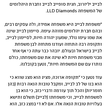
לבייב יליזרוב, חגית סופייב לבייב וחברת היהלומים 
של המשפחה LLD Diamonds.
"משפחת לבייב היא משפחה אמידה, ולה עסקים רבים, 
ובהם חברת יהלומים מזוהה עימה. סיימון לבייב שינה 
את שמו עימו נולד, שמעון יהודה חיות, לסיימון לבייב, 
ותקופה רבה התחזה ועודנו מתחזה לבן משפחת 
לבייב בישראל ובעולם. יובהר כבר עתה כי אף אחד 
מבני משפחת חיות לא שינה את שם משפחתו, כולם 
נותרו עם שם המשפחה חיות", נטען בקובלנה.  
עוד נטען כי "תקופה ארוכה, מציג הוא מצג שווא כי 
הוא בנו של לב לבייב, ומקבל טובות הנאה רבות (בהן 
חומריות) והכל תוך עורמה ודברי כזב, כי הוא בן 
למשפחת לבייב, וכי משפחתו (לבייב) תשלם ותישא 
בעלויות טובות הנאה אלו. אם לא די במצג כזב, הוא 