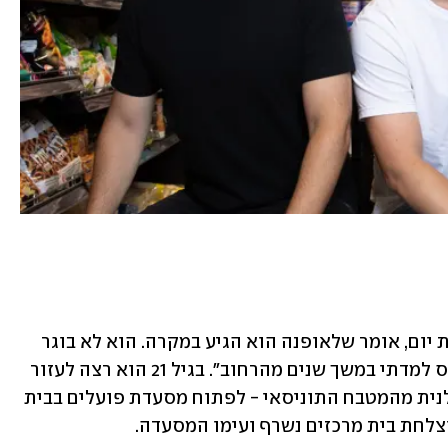
איתי ארביב, שנולד בבת ים למשפחה קשת יום, אומר שלאופנה הוא הגיע במקרה. הוא לא בוגר 
שנקר או מקום דומה, ולדבריו, "את הביזנס למדתי במשך שנים מהרחוב". בגיל 21 הוא רצה לעזור 
בפרנסת המשפחה ושיכנע את אמו - בשלנית מהמטבח התוניסאי - לפתוח מסעדת פועלים בבית 
וצלחת בית מרכזים נשרף ועימו המסעדה.