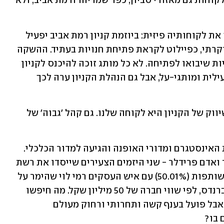
לפי נתוני כרטיסי האשראי, מלמדת שיש לקוחות גם מאזורי סביון, כפר שמריהו ורמת אביב, ולא 
ב-26 במרץ תפגוש איתי ברנדס לראשונה את לקוחותיה פיזית: ביוזמת קניון רמת אביב יפעיל 
האתר לראשונה חנות פופ-אפ בקניון היוקרתי, כפיילוט לקראת פתיחת חנויות בעתיד. ההשקה 
תנוצל גם למפגן של כל הלקוחות הידועניות שיבואו לפתיחה. לא כל מותג זוכה להיכנס לקניון 
רמת אביב, שמייצב עצמו כקניון לאופנה עילית ומותגי-על, אבל גם הנהלת הקניון ערה לכך 
איתי: "לא סתם פנו אלינו - גם מנהלת השיווק של הקניון היא לקוחה שלנו. גם קהל 'גבוה' של 
אינסטגרם ומדורי האופנה והגיעה למדור הכלכלי. 
 ו"ממון", אוהד סנדלר ואדם פרידלר - שני היזמים הצעירים שייסדו את רשת 
גוד פארם המצליחה ומחזיקים בה כיום בשותפות (50.01%) עם איש העסקים רמי לוי שהימר על 
השניים - רכשו באופן פרטי 50% מאיתי ברנדס, לפי שווי חברה של 50 מיליון שקל. מה חיפשו 
השניים באתר אופנה, שהוא אמנם טרנדי אבל פועל בענף קשה ותחרותי ורחוק מעולם 
בו? 