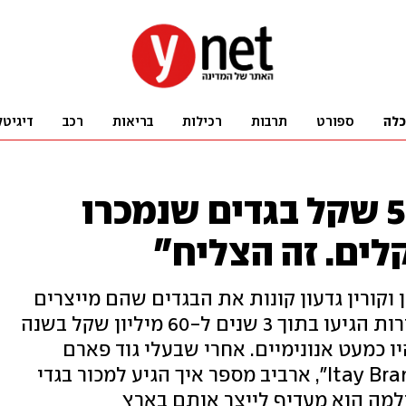
כלה
ספורט
תרבות
רכילות
בריאות
רכב
דיגיטל
"מכרתי ב-30 עד 50 שקל בגדים שנמכרו
לים. זה הצליח"
ן וקורין גדעון קונות את הבגדים שהם מייצרים
ומעלות תמונות לאינסטגרם, והמכירות הגיעו בתוך 3 שנים ל-60 מיליון שקל בשנה
יו כמעט אנונימיים. אחרי שבעלי גוד פארם
נכנסו לשותפות באתר שלהם, "Itay Brands", ארביב מספר איך הגיע למכור בגדי
ולמה הוא מעדיף לייצר אותם בארץ