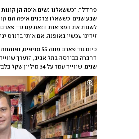
זיהינו עכשיו באופנה. אם איתי ברנדס יגיע ל-30% ממה שזארה מוכרת בארץ - ה
שנים, שווייה עמד על 34 מיליון שקל בלבד. 