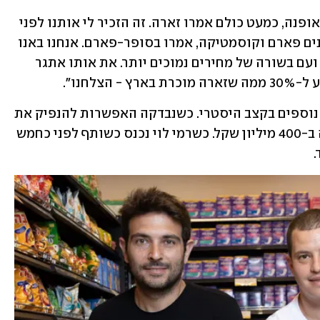
פרידלר: "כששאלנו נשים איפה הן קונות אופנה, כמעט כולם אמרו זארה. זה הזכיר לי אותנו לפני 
שבע שנים. כששאלו צרכנים איפה הם קונים פארם וקוסמטיקה, אמרו בסופר-פארם. אנחנו באנו 
לשנות את המציאות הזאת עם גוד פארם ועם בשורה של מחירים נמוכים יותר. את אותו אתגר 
צלחנו".
כיום גוד פארם מונה 55 סניפים, ופותחת נוספים בקצב היסטרי. כשנבדקה האפשרות להנפיק את 
החברה בבורסה בתל אביב, הוערך שווייה ב-400 מיליון שקל. כשרמי לוי נכנס כשותף לפני כחמש 