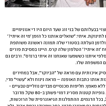
אתר Itay Brands, שהוקם בשנת 2020, מצוי בבעלותם של בני זוג שעד היום היו די אנונימיים: 
איתי (40) ויעל (31) ארביב, נשואים והורים לתינוקת. איתי: "שואלים אותנו כל הזמן 'מי זה איתי?' 
אבל עד היום לא נחשפתי. לאחרונה יעל גולדמן העלתה בסטורי שלה תמונה ראשונה משותפת 
איתי, וקיבלה כמות שיא של הודעות בנוסח 'זה איתי?' הטלפון שלה קרס. היינו במסיבת פורים 
והופתענו מכמות האנשים שרצו לעשות סלפי איתנו כששמעו שאנחנו זה איתי ברנדס". ורבים גם 
שם המשפחה שלו.
מבט בקטלוג של החברה מגלה אופנת בייסיק איכותית עם מראה של "הביוקר", אבל במחירים 
נגישים מאוד. "סמארט קז'ואל", כפי שמכנות אותו כתבות האופנה – מראה נינוח ולא "עשוי" מדי, 
על-זמני, שמשדר תחכום וסטייל לכאורה ללא מאמץ. חליפות מכנסיים מבדים נוזליים טבעיים - 
טרנד עכשווי - נמכרות כעת בכ-150 שקל. גופיות קטנות מסריג דמוי פשתן ב-80 שקל. מדובר 
בגזרות נוחות לכל גיל וכן, יש גם מידה XL, בכל הדגמים. ההתפלגות הגיאוגרפית של הרוכשות, 