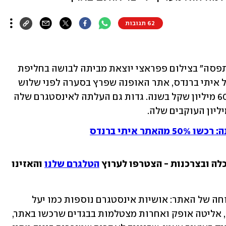
62 תגובות
כשגל גדות הייתה בחופשה בארץ היא "נתפסה" בצילום פפראצי יוצאת מביתה לבושה בחליפת 
מכנסיים בסגנון קז'ואל ובגזרה רופפת של איתי ברנדס, אתר האופנה שפרץ בסערה לפני שלוש 
שנים בלבד, ומכירותיו מסתכמות כבר ב-60 מיליון שקל בשנה. גדות גם העלתה לאינסטגרם שלה 
 איתי ברנדס
לה ובצרכנות - הצטרפו לערוץ 
הטלגרם שלנו
 והאזינו 
גדות היא לא הסלב היחידה שהפכה ללקוחה של האתר: אושיות אינסטגרם נוספות כמו יעל 
גולדמן, קורין גדעון, ירדן הראל, אתי קובו, אליטה אופק ואחרות מצטלמות בבגדים שרכשו באתר, 