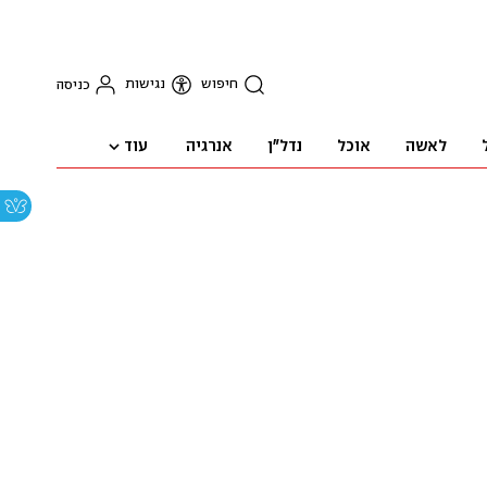
חיפוש
נגישות
כניסה
עוד
לאשה
אוכל
נדל"ן
אנרגיה