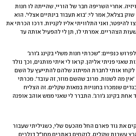
ארביב: "על השריפה למדתי בערב מהטלוויזיה. אחרי השריפה חבר של הוריי, שהייתה לו חנות 
לסטוקים של בגדים ברחוב קינג ג'ורג' ליד שוק בצלאל, אמר לי: 'בוא תעבוד בינתיים אצלי'. הוא 
קנה סטוקים ממעצבות שנתקעו איתם ורצו להיפטר, ואני התלוויתי אליו לקניות. דרכו הכרתי את 
המעצבות. את החנות הוא הפעיל רק עד שעות הצהריים. אמרתי לו, תן לי להפעיל אותה עד 
זה עבד טוב עד שהוא הרגיש שהוא רוצה לפרוש כנפיים: "שכרתי חנות משלי בקינג ג'ורג' 
והתחלתי למכור עודפי מותגים של מעצבות שאני פניתי אליהן. קראו לי איתי מותגים, וכך נולד 
השם. כשאוהד ואדם נכנסו לשותפות הם לקחו אותי לחברת המיתוג שלהם להתייעץ על השם 
המוזר, אולי להחליף אותו, והם אמרו לנו: 'אין מה לשנות. מרוב שהשם מוזר, זה עובד'. מכרתי 
בגדים איכותיים ב-30 עד 50 שקל. אותם בגדים שנמכרו בחנויות במאות שקלים. זה הצליח 
ופתחתי שתי חנויות נוספות: באלנבי ועוד אחת בקינג ג'ורג'. התברר לי שאני ממש אוהב אופנה 
פרידלר: "היינו בתחילת הדרך. הרעיון להקים את גוד פארם החל מהכעס שלי, כשגיליתי שעבור 
קופסה לסידור תרופות, שגובים עליה בארץ עשרות שקלים, לוקחים באתרים מחו"ל דולרים 