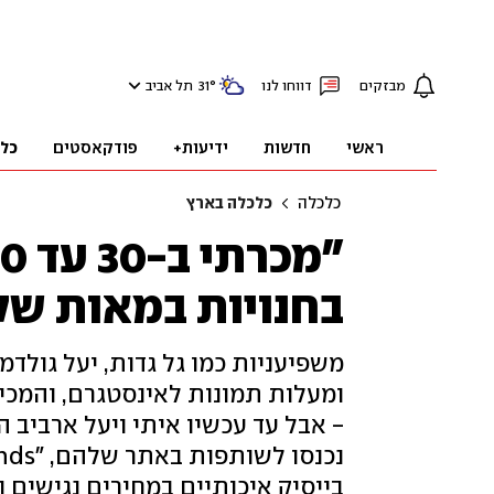
מבזקים
דווחו לנו
°
31
תל אביב
ראשי
חדשות
ידיעות+
פודקאסטים
כל
כלכלה
כלכלה בארץ
בחנויות במאות שק
משפיעניות כמו גל גדות, יעל גולדמ
- אבל עד עכשיו איתי ויעל ארביב ה
בייסיק איכותיים במחירים נגישים 