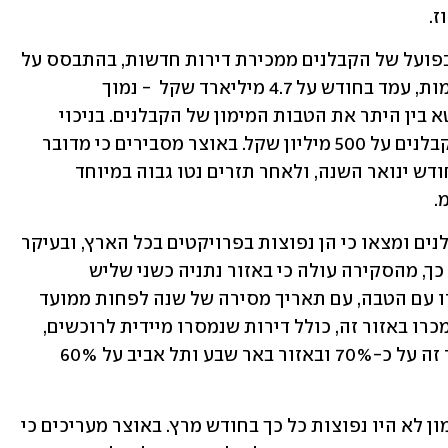
עוד עולה מהנתונים כי תזרים המזומנים בפועל של הקבלנים ממכירת דירות חדשות, בהתבסס על 
דיווחי העסקאות למע"מ, לפני ניכוי תשומות, עמד בחודש על 4.7 מיליארד שקל  - נמוך 
משמעותית מהתזרים הפוטנציאלי, המבטא בין היתר את הטבות המימון של הקבלנים. בניכוי 
תשומות עמד תזרים המזומנים נטו של הקבלנים על 500 מיליון שקל. באוצר מסבירים כי מדובר 
בתזרים מזומנים שלילי, בדומה לרמתו בחודש ינואר השנה, ולאחר תזרים נטו גבוה במיוחד 
.
באוצר ניתחו את הטבות המימון של הקבלנים ומצאו כי הן נפוצות בפרויקטים בכל הארץ, ובעיקר 
באזורי נתניה, חדרה, באר שבע ותל אביב. כך, מהסקירה עולה כי באזור נתניה כשני שליש 
מהדירות החדשות שמכרו הקבלנים נמכרו עם הטבה, עם תאריך מסירה של שנה לפחות ממועד 
החתימה. בסך הכול כ-57% מהדירות שנמכרו באזור זה, כולל דירות שנמסרו מיידית לרוכשים, 
הוצעו עם הטבה. באזור חדרה עמד שיעור זה על כ-70% ובאזור באר שבע ותל אביב על 60% 
אזור המרכז היה היחידי שבו הטבות המימון לא היו נפוצות כל כך בחודש מרץ. באוצר מעריכים כי 