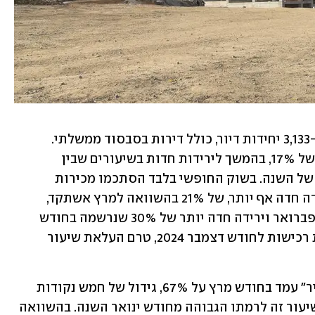
מכירות הקבלנים בחודש מרץ הסתכמו ב-3,133 יחידות דיור, כולל דירות בסבסוד ממשלתי. 
בהשוואה למרץ אשתקד זוהי ירידה חדה של 17%, בהמשך לירידות חדות בשיעורים שבין 
21%-23% שנרשמו בחודשיים הראשונים של השנה. בשוק החופשי בלבד הסתכמו מכירות 
הקבלנים בחודש מרץ ב-2,359 דירות, ירידה חדה אף יותר, של 21% בהשוואה למרץ אשתקד, 
לאחר שיעור ירידה דומה שנרשם בחודש פברואר וירידה חדה יותר של 30% שנרשמה בחודש 
ינואר (שהייתה מוסברת בחלקה בהקדמת רכישות לחודש דצמבר 2024, טרם העלאת שיעור 
שיעור הדירות החדשות שנרכשו "על הנייר" עמד בחודש מרץ על 67%, גידול של חמש נקודות 
אחוז בהשוואה לחודש הקודם. בכך חזר שיעור זה לרמתו הגבוהה מחודש ינואר השנה. בהשוואה 