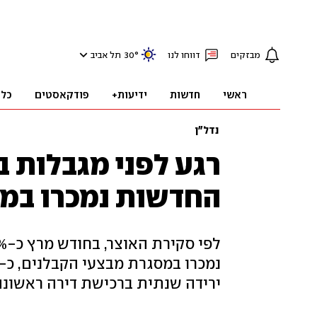
מבזקים
דווחו לנו
°
30
תל אביב
ראשי
חדשות
ידיעות+
פודקאסטים
כלכ
נדל"ן
רגע לפני מגבלות ב
החדשות נמכרו במב
ירידה שנתית ברכישת דירה ראשונה