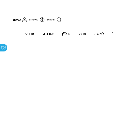
חיפוש
נגישות
כניסה
עוד
לאשה
אוכל
נדל"ן
אנרגיה