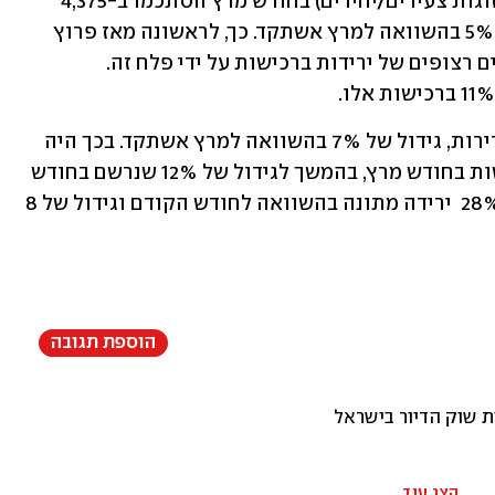
הרכישות של דירה ראשונה (לרוב על ידי זוגות צעירים/יחידים) בחודש מרץ הסתכמו ב-4,375 
דירות, כולל בסבסוד ממשלתי, ירידה של 5% בהשוואה למרץ אשתקד. כך, לראשונה מאז פרוץ 
המלחמה באוקטובר 2023 נרשמו 3 חודשים רצופים של ירידות ברכישות על ידי פלח זה. 
רכישות משפרי הדיור הסתכמו ב-2,419 דירות, גידול של 7% בהשוואה למרץ אשתקד. בכך היה 
זה פלח השוק היחידי שרשם גידול ברכישות בחודש מרץ, בהמשך לגידול של 12% שנרשם בחודש 
הקודם. שיעור "מצמצמי" הדיור עמד על 28%  ירידה מתונה בהשוואה לחודש הקודם וגידול של 8 
הוספת תגובה
 שוק הדיור בישראל
הצג עוד