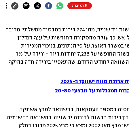
8 תגובות
בחודש מרץ השנה נרכשו 8,012 דירות חדשות ויד שנייה, מהן 774 דירות בסבסוד ממשלתי. מדובר 
בירידה שנתית של 2% ועלייה חודשית של 8%. כך עולה מהסקירה החודשית של ענף הנדל"ן 
למגורים שפרסם היום אגף הכלכלן הראשי במשרד האוצר. על פי הנתונים, בניכוי המכירות 
בסבסוד ממשלתי עמד מספר העסקאות בשוק החופשי על 7,238 יחידות דיור - ירידה של 1% 
בהשוואה למרץ אשתקד וגידול של 9% בהשוואה לחודש הקודם, שהתאפיין בירידה חדה בהיקף 
 המגבלות על מבצעי 20-80
באוצר מציינים כי חרף הירידה המתונה יחסית במספר העסקאות, בהשוואה למרץ אשתקד, 
נמצאו הבדלים מהותיים בשיעורי השינוי בין דירות חדשות לדירות יד שנייה. בהשוואה רב שנתית 
של מספר העסקאות בשוק החופשי בחודשי מרץ מאז 2002 נמצא כי מרץ 2025 מדורג בחלק 