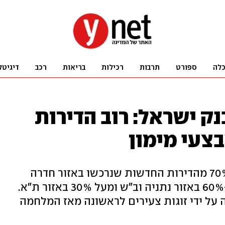
לה
ספורט
תרבות
רכילות
בריאות
רכב
דיגיטל
נק ישראל: רוב הדירות
צעי מימון
לפי סקירת האוצר, בחודש מרץ כ-70% מהדירות החדשות שנרכשו באזור חדרה
נמכרו במסגרת מבצעי הקבלנים, כ-60% באזור נתניה וב"ש ומעל 30% באזור ת"א.
 על ידי זוגות צעירים לראשונה מאז המלחמה