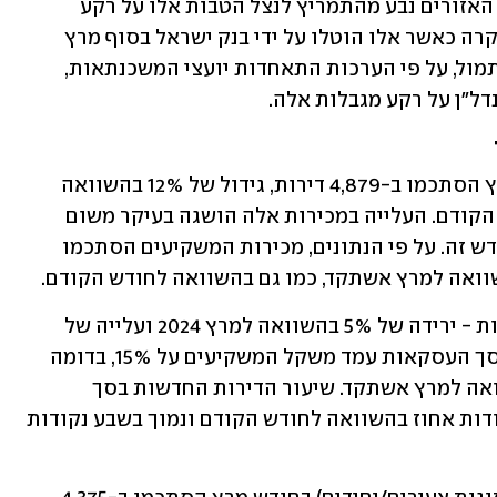
הגידול בשכיחות הטבות המימון במרבית האזורים נבע מהתמריץ לנצל הטבות אלו על רקע 
החשש שיוטלו עליהן מגבלות, כפי שאכן קרה כאשר אלו הוטלו על ידי בנק ישראל בסוף מרץ 
ותחילת אפריל. נזכיר כי כפי שפרסמנו אתמול, על פי הערכות התאחדות יועצי המשכנתאות, 
ל"ן על רקע מגבלות אלה.
המכירות של דירות מיד שנייה בחודש מרץ הסתכמו ב-4,879 דירות, גידול של 12% בהשוואה 
למרץ אשתקד ושל 8% בהשוואה לחודש הקודם. העלייה במכירות אלה הושגה בעיקר משום 
שיותר משקיעים מכרו את דירותיהם בחודש זה. על פי הנתונים, מכירות המשקיעים הסתכמו 
רכישות המשקיעים הסתכמו ב-2,181 דירות - ירידה של 5% בהשוואה למרץ 2024 ועלייה של 
10% בהשוואה לחודש הקודם. כשיעור מסך העסקאות עמד משקל המשקיעים על 15%, בדומה 
לרמתו בחודש הקודם ונמוך במעט בהשוואה למרץ אשתקד. שיעור הדירות החדשות בסך 
רכישות אלו עמד על 45%, נמוך בשתי נקודות אחוז בהשוואה לחודש הקודם ונמוך בשבע נקודות 