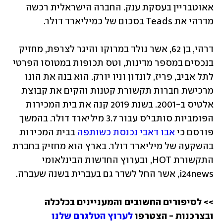
אאוטבריין בעסקת ענק. החברה הישראלית רכשה 
מדרהי את Teads בסכום של כמיליארד דולר.
דרהי, בן 62, אשר נולד במרוקו והיגר לצרפת, מחזיק 
בנכסים במספר מדינות, וטס תכופות במטוסו הפרטי 
לתל אביב, פריז, לונדון וניו יורק. הוא בנה את הונו 
מרכישת חברות תקשורת קטנות והקים את קבוצת 
אלטיס ב-2001. בשנת 2019 קנה את בית המכירות 
הפומביות סותבי'ס עבור 3.7 מיליארד דולר. בהמשך 
פורסם כי 
אבו דאבי נכנסת כשותפה
 בבית המכירות 
בהשקעה של מיליארד דולר. בארץ הוא מחזיק בחברת 
התקשורת HOT, ובערוץ החדשות הבינלאומי 
i24news, אשר החל לשדר גם בעברית בשנה שעברה. 
>> לסיפורים החשובים והמעניינים בכלכלה 
ובצרכנות - הצטרפו 
לערוץ הטלגרם שלנו