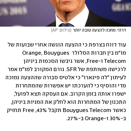
דרהי. מחכה להצעה טובה יותר
(
צילום: AP
)
עוד דווח בצרפת כי ההצעה הוגשה אחרי שבועות של 
מו"מ בין חברות הסלולר Orange, Bouygues 
Telecom ו-Free, אשר גיבשו הסכמות ביניהן 
לרכישה משותפת של SFR. גורם המקורב למו"מ אמר 
לעיתון "לה פיגארו" כי אלטיס סבורה שההצעה נמוכה 
מדי והוסיף כי להערכתו יש אפשרות שהמתחרות 
ישפרו אותה בזמן הקרוב. אם העסקה תצא לפועל, 
התכנון של המתחרות הוא לחלק את המניות ביניהן, 
כאשר Bouygues Telecom תקבל 43%, Free תחזיק 
ב-30% ו-Orange ב-27%. 