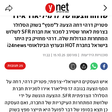
איש העסקים הישראלי-צרפתי
שדחה הצעה של 17 מיליארד אירו
פטריק דרהי דחה הצעה ל"מפץ" בשוק הסלולר
בצרפת לאחר שסירב למכור את חברת SFR לשלוש
המתחרות הגדולות שלה. דרהי מחזיק בין היתר
בישראל בחברת HOT ובערוץ הבינלאומי i24news
סוכנויות הידיעות
| פורסם:
15.10.25 | 11:22
25 תגובות
איש העסקים הישראלי-צרפתי, פטריק דרהי, דחה על 
הסף הצעה בגובה 17 מיליארד אירו למכירת חברת 
הסלולר הצרפתית SFR. ההצעה הוגשה על ידי 
שלושת המתחרות העיקריות של החברה, ואם העסקה 
כן תצא בסופו של דבר לפועל היא תייצר מפץ בשוק 