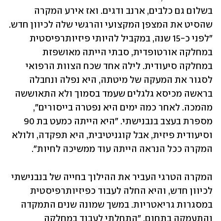
בשלום גם כלבים, ארנב ודגים. ואז אירע המקרה 
שהסיט את המצפן המקצועי והרגשי שלה לכיוון חדש. 
"לפני כ-15 שנה, במקביל להיותי פיזיותרפיסטית 
במחלקה אורטופדית, סבתי הייתה מאושפזת 
במחלקה סיעודית. לילה אחד שכח הצוות הרפואי 
לסגור את המעקה של מיטתה, היא נפלה ונחבלה 
בראשה מכיסא גלגלים שעמד בסמוך ולא התאוששה 
מהמכה. לאחר כמה ימים היא נפטרה בייסורים", 
מספרת בעצב בנבנישתי. "היא הייתה כמעט בת 90 
וסיעודית פיזית, אבל קוגניטיבית, היא תפקדה, ולולא 
המקרה ככל הנראה הייתה עוד ממשיכה לחיות". 
המקרה הטרגי העביר את ההילוך בחייה של בנבנישתי 
לכיוון חדש, והיא החלה לעבוד כפיזיותרפיסטית 
במסגרות גריאטריות. במשך שמונה שנים התמקדה 
והתעמקה בתחום. "התחלתי לעבוד במחלקה 