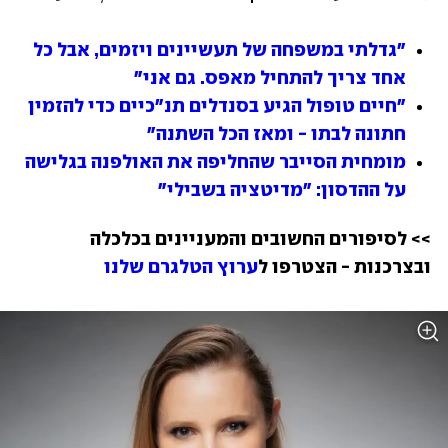
"גדלתי במשפחה של תעשיינים ויזמים, אבל כל 
אחד צריך להתחיל מאפס. גם אני"
"חיים טופול הגיע בסנדלים תנ"כיים כדי להזמין 
חתונה לבתו - ומאז הכל השתנה"
מומחית הסייבר שהחליפה את האולפנה בגלישה 
על ההדסון: "מדיטציה בשבילי"
>> לסיפורים החשובים והמעניינים בכלכלה 
ובצרכנות - הצטרפו ל
ערוץ הטלגרם שלנו