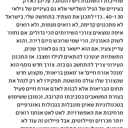
שחייבות להשתנות ויש להסתכל עליהן לא רק 
בעיניים של הגיל השלישי אלא גם בעיניים של גילאי 
30 ו-40 , כדי לתכנן את העתיד. בתחושה שלי, בישראל 
לא מתכננים קדימה, לא רואים מגמות, ולא רואים 
איפה נמצאים צורכי השירותים הכי גדולים. אם נחזור 
לשוק האנרגיה, הרי שמי שרוכש היום דירה, והוא 
עדיין צעיר, אם הוא יישאר בה גם לאורך שנים, 
התשתיות יצטרכו להתאים לגילו ומצבו. אז התכנון 
העירוני צריך להתחשב גם בזה. צורך חדש נוסף הוא 
'מנהל אורח חיים' או 'מאמן בריאות', מקצוע חדש 
שהצורך שלו עולה מהשטח. תפקידו לא רק לנהל את 
תחום הבריאות אלא לבנות לאדם אורח חיים פעיל 
בעזרת המשאבים בסביבתו הקרובה, וכמובן ששימוש 
בטכנולוגיות שאינן מוגבלות בגבולות גאוגרפיים 
מרחיבות את האפשרויות. לאט לאט אנחנו רואים 
יותר מכרזים ופיילוטים, אבל פיילוט זה עוד לא 