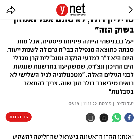
"כלכלת הגיל השלישי מגלגלת 27
טריליון דולר, לא סתם אפל ואמזון
בשוק הזה"
יעל בנבנישתי הייתה פיזיותרפיסטית, אבל מות
סבתה כתוצאה מנפילה בבי"ח גרם לה לשנות ייעוד.
היום היא ד"ר למדעי הזקנה ומנכ"לית קרן מגדלי
הים התיכון ונצ'רס, שמשקיעה בחדשנות שנוגעת
לבני הגילים האלה. "מטכנולוגיה לגיל השלישי לא
רואים מיליארד דולר תוך שנה. צריך להתאזר
בסבלנות"
יעל ולצר
| פורסם:
11.11.22 | 06:19
16 תגובות
"אנחנו הקרן הראשונה בישראל שהחליטה להשקיע 